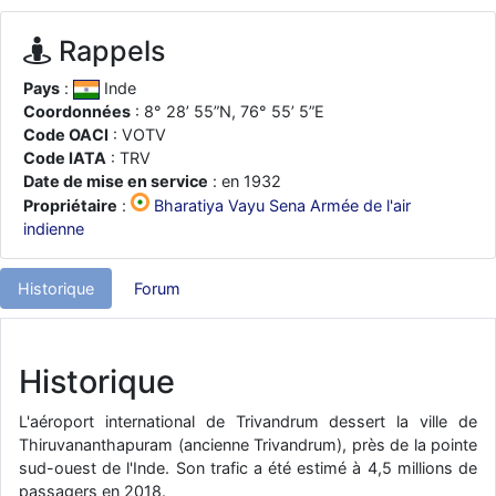
d9pouces
: ouakamois > si tu parles du sujet sur l'Armée de l'Air,
bien sûr que oui !
Rappels
je suis un avion@,._,+
: Bonjour je viens d'arriver il y a quelques
Pays
:
Inde
moi et quelques avions n'ont pas les mêmes noms qu'aujourd'hui
Coordonnées
: 8° 28’ 55”N, 76° 55’ 5”E
ouakamois
: Bonjourà toutes et à tous.en espérantque ces
Code OACI
: VOTV
quelques images du Pays Basque vous auront plu ; Agur…
Code IATA
: TRV
d9pouces
Date de mise en service
: en 1932
: Je me rattraperai à la Ferté samedi
Propriétaire
:
Bharatiya Vayu Sena Armée de l'air
d9pouces
: Malheureusement non
un peu trop loin pour moi !
indienne
fox_50
: Bonjour, certains parmis vous étaient-ils présent au
meeting de Lann Bihoué de 2026 ?
Historique
Forum
cachée dans les pins
: Coucou et excellente année 2026 à tous et
au site!
jericho
: Bonne année et tous mes meilleurs voeux à tous pour
Historique
2026 !
little boy
: je vous souhaite un bon réveillon pour cette nouvelle
L'aéroport international de Trivandrum dessert la ville de
année!
Thiruvananthapuram (ancienne Trivandrum), près de la pointe
sud-ouest de l'Inde. Son trafic a été estimé à 4,5 millions de
jericho
: Merci D9pouces, à mon tour de souhaiter un Joyeux Noël
passagers en 2018.
et de bonnes fêtes de fin d'année.