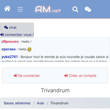
AM
.net
chat
connectez-vous !
d9pouces
: Hello !
operaso
: Hello
yuka2741
: Bonjour tout le monde je suis nouvelle je voulais savoir si
quelqu'un c'est vers qu'elle heure rentre les avions tout sa a la base
105 svp
d9pouces
: désolé pour les quelques blocages du site ces derniers
Se connecter
Créer un compte
jours : je teste des méthodes contre le spam et les bots trop nocifs
d9pouces
: Merci ! Un souvenir de la Ferté-Alais !
Trivandrum
paxwax
: Super, la nouvelle bannière
d9pouces
: je suis un avion@,._,+ > lesquels ? je ne suis pas sûr de
Bases aériennes
Asie
Trivandrum
comprendre