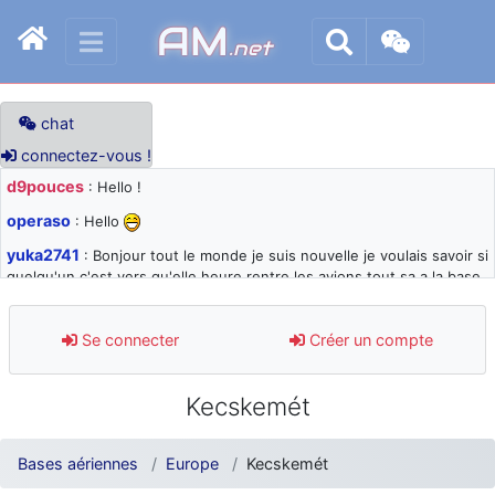
AM
.net
chat
connectez-vous !
d9pouces
: Hello !
operaso
: Hello
yuka2741
: Bonjour tout le monde je suis nouvelle je voulais savoir si
quelqu'un c'est vers qu'elle heure rentre les avions tout sa a la base
105 svp
d9pouces
: désolé pour les quelques blocages du site ces derniers
Se connecter
Créer un compte
jours : je teste des méthodes contre le spam et les bots trop nocifs
d9pouces
: Merci ! Un souvenir de la Ferté-Alais !
Kecskemét
paxwax
: Super, la nouvelle bannière
d9pouces
: je suis un avion@,._,+ > lesquels ? je ne suis pas sûr de
Bases aériennes
Europe
Kecskemét
comprendre