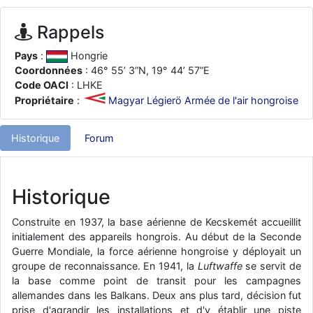
d9pouces
: ouakamois > si tu parles du sujet sur l'Armée de l'Air,
bien sûr que oui !
Rappels
je suis un avion@,._,+
: Bonjour je viens d'arriver il y a quelques
Pays
:
Hongrie
moi et quelques avions n'ont pas les mêmes noms qu'aujourd'hui
Coordonnées
: 46° 55’ 3”N, 19° 44’ 57”E
ouakamois
: Bonjourà toutes et à tous.en espérantque ces
Code OACI
: LHKE
quelques images du Pays Basque vous auront plu ; Agur…
Propriétaire
:
Magyar Légierö Armée de l'air hongroise
d9pouces
: Je me rattraperai à la Ferté samedi
d9pouces
: Malheureusement non
un peu trop loin pour moi !
Historique
Forum
fox_50
: Bonjour, certains parmis vous étaient-ils présent au
meeting de Lann Bihoué de 2026 ?
Historique
cachée dans les pins
: Coucou et excellente année 2026 à tous et
au site!
Construite en 1937, la base aérienne de Kecskemét accueillit
jericho
: Bonne année et tous mes meilleurs voeux à tous pour
initialement des appareils hongrois. Au début de la Seconde
2026 !
Guerre Mondiale, la force aérienne hongroise y déployait un
little boy
: je vous souhaite un bon réveillon pour cette nouvelle
groupe de reconnaissance. En 1941, la
Luftwaffe
se servit de
année!
la base comme point de transit pour les campagnes
allemandes dans les Balkans. Deux ans plus tard, décision fut
jericho
: Merci D9pouces, à mon tour de souhaiter un Joyeux Noël
prise d'agrandir les installations et d'y établir une piste
et de bonnes fêtes de fin d'année.