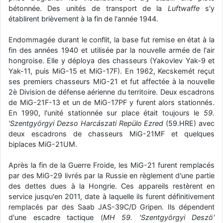
bétonnée. Des unités de transport de la
Luftwaffe
s'y
d9pouces
: Joyeux Noël à tous !
établirent brièvement à la fin de l'année 1944.
d9pouces
: mais tu peux tenter l'un des rares lycées militaires
comme le Prytanée dans la Sarthe, ça ne peut pas faire de mal !
Endommagée durant le conflit, la base fut remise en état à la
fin des années 1940 et utilisée par la nouvelle armée de l'air
d9pouces
: C'est plutôt après le lycée, voire après une prépa
hongroise. Elle y déploya des chasseurs (Yakovlev Yak-9 et
scientifique, tu as donc encore un peu de temps devant toi
Yak-11, puis MiG-15 et MiG-17F). En 1962, Kecskemét reçut
yaellerigolow
: bonjour a tous je suis un élève de première
ses premiers chasseurs MiG-21 et fut affectée à la nouvelle
passionnée par l'aviation militaire , pourrais je savoir que faire après
2è Division de défense aérienne du territoire. Deux escadrons
le lycée pour s'orienter et pouvoir devenir officier de l'armée de l'air?
de MiG-21F-13 et un de MiG-17PF y furent alors stationnés.
En 1990, l'unité stationnée sur place était toujours le
59.
d9pouces
: lesquels, par exemple ?
'Szentgyörgyi Dezso Harcászati Repülo Ezred
(59.HRE) avec
mahmoud
: bonsoir, très instructif ce site .mais nous aimerions avoir
deux escadrons de chasseurs MiG-21MF et quelques
les photo des anciens appareils de l'armée de l'air de la haute -volta
biplaces MiG-21UM.
d9pouces
: Ça me casse quand même bien les pieds, j’avoue
Après la fin de la Guerre Froide, les MiG-21 furent remplacés
jericho
: Pour moi tout est à nouveau OK dirait-on… Merci à toi.
par des MiG-29 livrés par la Russie en règlement d'une partie
d9pouces
: En espérant n’avoir coupé les accessoires de personne
des dettes dues à la Hongrie. Ces appareils restèrent en
au passage !
service jusqu'en 2011, date à laquelle ils furent définitivement
remplacés par des Saab JAS-39C/D Gripen. Ils dépendent
d9pouces
: j'ai trouvé un palliatif un peu violent, mais ça devrait aller
d'une escadre tactique (
MH 59. 'Szentgyörgyi Deszö'
un peu mieux