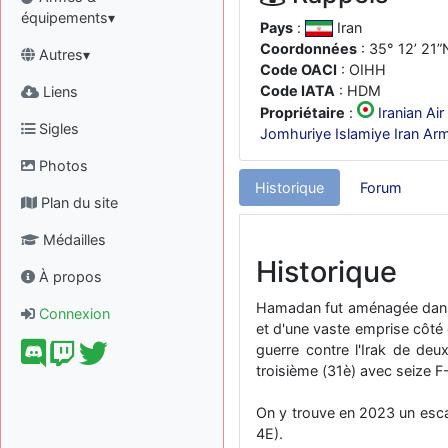
équipements▾
Pays
:
Iran
Coordonnées
: 35° 12’ 21”
Autres▾
Code OACI
: OIHH
Code IATA
: HDM
Liens
Propriétaire
:
Iranian Ai
Sigles
Jomhuriye Islamiye Iran Armé
Photos
Historique
Forum
Plan du site
Médailles
Historique
À propos
Hamadan fut aménagée dans s
Connexion
et d'une vaste emprise côté e
guerre contre l'Irak de de
troisième (31è) avec seize 
On y trouve en 2023 un esca
4E).