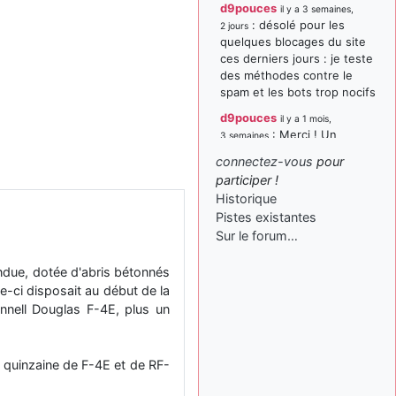
d9pouces
il y a 3 semaines,
: désolé pour les
2 jours
quelques blocages du site
ces derniers jours : je teste
des méthodes contre le
spam et les bots trop nocifs
d9pouces
il y a 1 mois,
: Merci ! Un
3 semaines
souvenir de la Ferté-Alais !
connectez-vous
pour
paxwax
:
participer !
il y a 1 mois, 3 semaines
Super, la nouvelle bannière
Historique
Pistes existantes
d9pouces
il y a 2 mois,
Sur le forum…
: je suis un
1 semaine
avion@,._,+ > lesquels ? je
ne suis pas sûr de
ndue, dotée d'abris bétonnés
comprendre
le-ci disposait au début de la
nnell Douglas F-4E, plus un
d9pouces
il y a 2 mois,
: ouakamois > si tu
1 semaine
parles du sujet sur l'Armée
de l'Air, bien sûr que oui !
 quinzaine de F-4E et de RF-
je suis un avion@,._,+
il y a