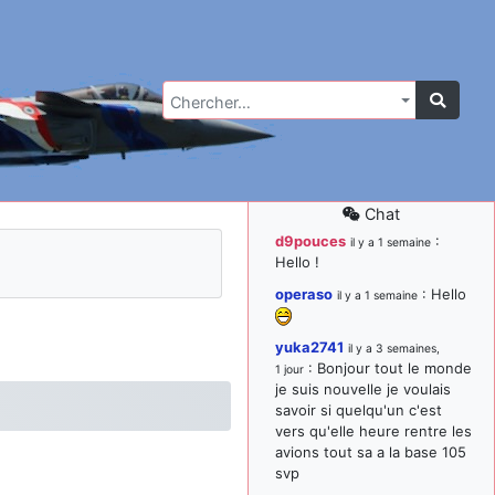
Chercher…
Chat
d9pouces
:
il y a 1 semaine
Hello !
operaso
: Hello
il y a 1 semaine
yuka2741
il y a 3 semaines,
: Bonjour tout le monde
1 jour
je suis nouvelle je voulais
savoir si quelqu'un c'est
vers qu'elle heure rentre les
avions tout sa a la base 105
svp