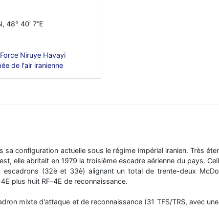
N, 48° 40’ 7”E
r Force Niruye Havayi
e de l'air iranienne
a configuration actuelle sous le régime impérial iranien. Très éte
st, elle abritait en 1979 la troisième escadre aérienne du pays. Cel
ux escadrons (32è et 33è) alignant un total de trente-deux McDo
F-4E plus huit RF-4E de reconnaissance.
dron mixte d'attaque et de reconnaissance (31 TFS/TRS, avec une