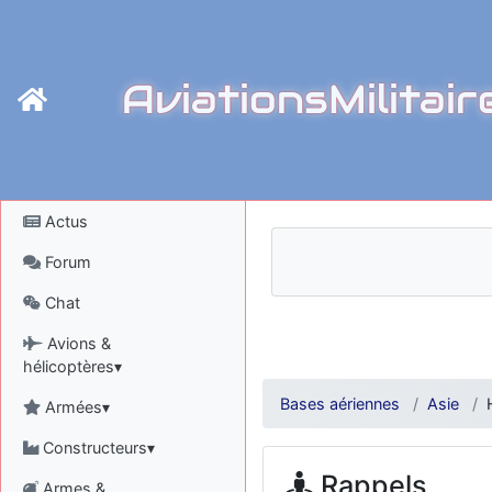
AviationsMilitair
Actus
Forum
Chat
Avions &
hélicoptères▾
Bases aériennes
Asie
Armées▾
Constructeurs▾
Rappels
Armes &