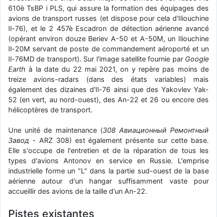
610è TsBP i PLS, qui assure la formation des équipages des
d9pouces
: Joyeux Noël à tous !
avions de transport russes (et dispose pour cela d'Iliouchine
d9pouces
Il-76), et le 2 457è Escadron de détection aérienne avancé
: mais tu peux tenter l'un des rares lycées militaires
comme le Prytanée dans la Sarthe, ça ne peut pas faire de mal !
(opérant environ douze Beriev A-50 et A-50M, un Iliouchine
Il-20M servant de poste de commandement aéroporté et un
d9pouces
: C'est plutôt après le lycée, voire après une prépa
Il-76MD de transport). Sur l'image satellite fournie par
Google
scientifique, tu as donc encore un peu de temps devant toi
Earth
à la date du 22 mai 2021, on y repère pas moins de
yaellerigolow
: bonjour a tous je suis un élève de première
treize avions-radars (dans des états variables) mais
passionnée par l'aviation militaire , pourrais je savoir que faire après
également des dizaines d'Il-76 ainsi que des Yakovlev Yak-
le lycée pour s'orienter et pouvoir devenir officier de l'armée de l'air?
52 (en vert, au nord-ouest), des An-22 et 26 ou encore des
hélicoptères de transport.
d9pouces
: lesquels, par exemple ?
mahmoud
: bonsoir, très instructif ce site .mais nous aimerions avoir
Une unité de maintenance (
308 Авиационный Ремонтный
les photo des anciens appareils de l'armée de l'air de la haute -volta
Завод
- ARZ 308) est également présente sur cette base.
d9pouces
: Ça me casse quand même bien les pieds, j’avoue
Elle s'occupe de l'entretien et de la réparation de tous les
types d'avions Antonov en service en Russie. L'emprise
jericho
: Pour moi tout est à nouveau OK dirait-on… Merci à toi.
industrielle forme un "L" dans la partie sud-ouest de la base
d9pouces
: En espérant n’avoir coupé les accessoires de personne
aérienne autour d'un hangar suffisamment vaste pour
au passage !
accueillir des avions de la taille d'un An-22.
d9pouces
: j'ai trouvé un palliatif un peu violent, mais ça devrait aller
Pistes existantes
un peu mieux