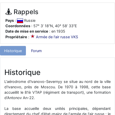
d9pouces
: ouakamois > si tu parles du sujet sur l'Armée de l'Air,
bien sûr que oui !
Rappels
je suis un avion@,._,+
: Bonjour je viens d'arriver il y a quelques
Pays
:
Russie
moi et quelques avions n'ont pas les mêmes noms qu'aujourd'hui
Coordonnées
: 57° 3’ 18”N, 40° 58’ 33”E
ouakamois
: Bonjourà toutes et à tous.en espérantque ces
Date de mise en service
: en 1935
quelques images du Pays Basque vous auront plu ; Agur…
Propriétaire
:
Armée de l'air russe VKS
d9pouces
: Je me rattraperai à la Ferté samedi
d9pouces
: Malheureusement non
un peu trop loin pour moi !
Historique
Forum
fox_50
: Bonjour, certains parmis vous étaient-ils présent au
meeting de Lann Bihoué de 2026 ?
Historique
cachée dans les pins
: Coucou et excellente année 2026 à tous et
au site!
L'aérodrome d'Ivanovo-Severnyy se situe au nord de la ville
jericho
: Bonne année et tous mes meilleurs voeux à tous pour
d'Ivanovo, près de Moscou. De 1970 à 1998, cette base
2026 !
accueillit le 81è VTAP (régiment de transport), une formation
little boy
: je vous souhaite un bon réveillon pour cette nouvelle
d'Antonov An-22.
année!
La base accueille deux unités principales, dépendant
jericho
: Merci D9pouces, à mon tour de souhaiter un Joyeux Noël
directement du chef d’état-major de l'armée de l'air russe : le
et de bonnes fêtes de fin d'année.