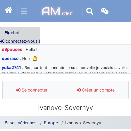
AM
.net
chat
connectez-vous !
d9pouces
: Hello !
operaso
: Hello
yuka2741
: Bonjour tout le monde je suis nouvelle je voulais savoir si
quelqu'un c'est vers qu'elle heure rentre les avions tout sa a la base
105 svp
d9pouces
: désolé pour les quelques blocages du site ces derniers
Se connecter
Créer un compte
jours : je teste des méthodes contre le spam et les bots trop nocifs
d9pouces
: Merci ! Un souvenir de la Ferté-Alais !
Ivanovo-Severnyy
paxwax
: Super, la nouvelle bannière
d9pouces
: je suis un avion@,._,+ > lesquels ? je ne suis pas sûr de
Bases aériennes
Europe
Ivanovo-Severnyy
comprendre