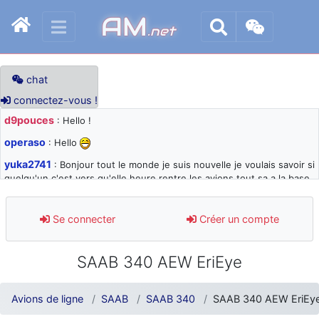
AM
.net
chat
connectez-vous !
d9pouces
: Hello !
operaso
: Hello
yuka2741
: Bonjour tout le monde je suis nouvelle je voulais savoir si
quelqu'un c'est vers qu'elle heure rentre les avions tout sa a la base
105 svp
d9pouces
: désolé pour les quelques blocages du site ces derniers
Se connecter
Créer un compte
jours : je teste des méthodes contre le spam et les bots trop nocifs
d9pouces
: Merci ! Un souvenir de la Ferté-Alais !
SAAB 340 AEW EriEye
paxwax
: Super, la nouvelle bannière
d9pouces
: je suis un avion@,._,+ > lesquels ? je ne suis pas sûr de
Avions de ligne
SAAB
SAAB 340
SAAB 340 AEW EriEy
comprendre