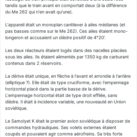
tandis que le train avant en comportait deux (à la différence
d9pouces
: cette fois, c'est le Brésil et Singapour qui mettent le site
du Me 262 qui n'en avait qu'une).
par terre
jericho
: Ah ben je peux te confirmer que j'étais resté dans le filtre…
L'appareil était un monoplan cantilever à ailes médianes (et
pas basses comme sur le Me 262). Ces ailes étaient mono-
d9pouces
longeron et accusaient un dièdre positif de 4°20'.
: Désolé ! Mon filtrage a été un peu trop violent
manifestement
Les deux réacteurs étaient logés dans des nacelles placées
tout voir
sous les ailes. Ils étaient alimentés par 1350 kg de carburant
contenus dans 2 réservoirs.
La dérive était unique, en flèche à l'avant et arrondie à l'arrière
(elliptique ?). Elle était de type cruciforme, avec l'empennage
horizontal placé dans la partie basse de la dérive.
L'empennage horizontal était de type droit effilée, sans
dièdre. Il était à incidence variable, une nouveauté en Union
soviétique.
Le Samolyet K était le premier avion soviétique à disposer de
commandes hydrauliques. Ses volets externes étaient
coupés et pouvaient agir comme aérofreins. Sa très forte