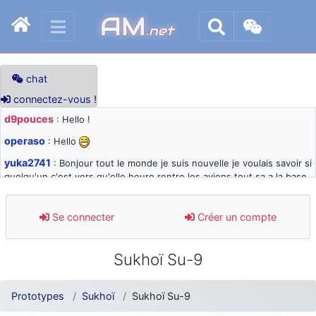
AM
.net
chat
connectez-vous !
d9pouces
: Hello !
operaso
: Hello
yuka2741
: Bonjour tout le monde je suis nouvelle je voulais savoir si
quelqu'un c'est vers qu'elle heure rentre les avions tout sa a la base
105 svp
d9pouces
: désolé pour les quelques blocages du site ces derniers
Se connecter
Créer un compte
jours : je teste des méthodes contre le spam et les bots trop nocifs
d9pouces
: Merci ! Un souvenir de la Ferté-Alais !
Sukhoï Su-9
paxwax
: Super, la nouvelle bannière
d9pouces
: je suis un avion@,._,+ > lesquels ? je ne suis pas sûr de
Prototypes
Sukhoï
Sukhoï Su-9
comprendre