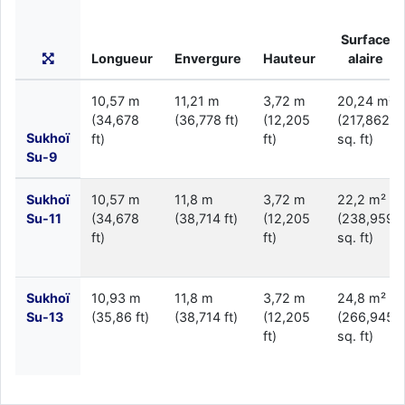
Surface
Longueur
Envergure
Hauteur
alaire
10,57 m
11,21 m
3,72 m
20,24 m²
(34,678
(36,778 ft)
(12,205
(217,862
Sukhoï
ft)
ft)
sq. ft)
Su-9
Sukhoï
10,57 m
11,8 m
3,72 m
22,2 m²
Su-11
(34,678
(38,714 ft)
(12,205
(238,959
ft)
ft)
sq. ft)
Sukhoï
10,93 m
11,8 m
3,72 m
24,8 m²
Su-13
(35,86 ft)
(38,714 ft)
(12,205
(266,945
ft)
sq. ft)