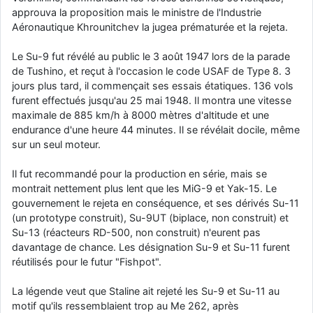
approuva la proposition mais le ministre de l'Industrie
Aéronautique Khrounitchev la jugea prématurée et la rejeta.
Le Su-9 fut révélé au public le 3 août 1947 lors de la parade
de Tushino, et reçut à l'occasion le code USAF de Type 8. 3
jours plus tard, il commençait ses essais étatiques. 136 vols
furent effectués jusqu'au 25 mai 1948. Il montra une vitesse
maximale de 885 km/h à 8000 mètres d'altitude et une
endurance d'une heure 44 minutes. Il se révélait docile, même
sur un seul moteur.
Il fut recommandé pour la production en série, mais se
montrait nettement plus lent que les MiG-9 et Yak-15. Le
gouvernement le rejeta en conséquence, et ses dérivés Su-11
(un prototype construit), Su-9UT (biplace, non construit) et
Su-13 (réacteurs RD-500, non construit) n'eurent pas
davantage de chance. Les désignation Su-9 et Su-11 furent
réutilisés pour le futur "Fishpot".
La légende veut que Staline ait rejeté les Su-9 et Su-11 au
motif qu'ils ressemblaient trop au Me 262, après