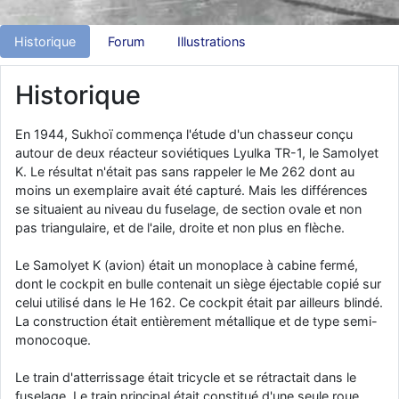
d9pouces
: Joyeux Noël à tous !
Historique
Forum
Illustrations
d9pouces
: mais tu peux tenter l'un des rares lycées militaires
comme le Prytanée dans la Sarthe, ça ne peut pas faire de mal !
Historique
d9pouces
: C'est plutôt après le lycée, voire après une prépa
scientifique, tu as donc encore un peu de temps devant toi
En 1944, Sukhoï commença l'étude d'un chasseur conçu
yaellerigolow
: bonjour a tous je suis un élève de première
autour de deux réacteur soviétiques Lyulka TR-1, le Samolyet
passionnée par l'aviation militaire , pourrais je savoir que faire après
K. Le résultat n'était pas sans rappeler le Me 262 dont au
le lycée pour s'orienter et pouvoir devenir officier de l'armée de l'air?
moins un exemplaire avait été capturé. Mais les différences
d9pouces
: lesquels, par exemple ?
se situaient au niveau du fuselage, de section ovale et non
pas triangulaire, et de l'aile, droite et non plus en flèche.
mahmoud
: bonsoir, très instructif ce site .mais nous aimerions avoir
les photo des anciens appareils de l'armée de l'air de la haute -volta
Le Samolyet K (avion) était un monoplace à cabine fermé,
d9pouces
: Ça me casse quand même bien les pieds, j’avoue
dont le cockpit en bulle contenait un siège éjectable copié sur
jericho
celui utilisé dans le He 162. Ce cockpit était par ailleurs blindé.
: Pour moi tout est à nouveau OK dirait-on… Merci à toi.
La construction était entièrement métallique et de type semi-
d9pouces
: En espérant n’avoir coupé les accessoires de personne
monocoque.
au passage !
d9pouces
: j'ai trouvé un palliatif un peu violent, mais ça devrait aller
Le train d'atterrissage était tricycle et se rétractait dans le
un peu mieux
fuselage. Le train principal était constitué d'une seule roue