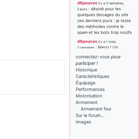
d9pouces
il y a 3 semaines,
: désolé pour les
2 jours
quelques blocages du site
ces derniers jours : je teste
des méthodes contre le
spam et les bots trop nocifs
d9pouces
il y a 1 mois,
: Merci ! Un
3 semaines
souvenir de la Ferté-Alais !
connectez-vous
pour
paxwax
:
participer !
il y a 1 mois, 3 semaines
Super, la nouvelle bannière
Historique
Caractéristiques
d9pouces
il y a 2 mois,
Équipage
: je suis un
1 semaine
avion@,._,+ > lesquels ? je
Performances
ne suis pas sûr de
Motorisation
comprendre
Armement
Armement fixe
d9pouces
il y a 2 mois,
Sur le forum…
: ouakamois > si tu
1 semaine
parles du sujet sur l'Armée
Images
de l'Air, bien sûr que oui !
je suis un avion@,._,+
il y a