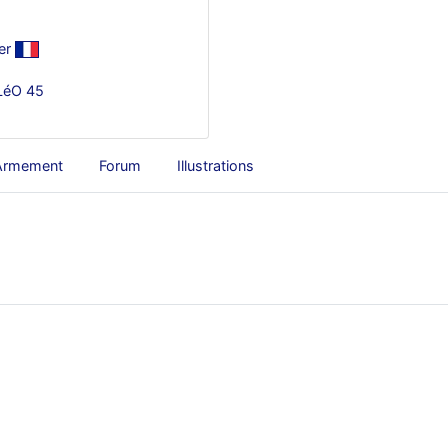
er
 LéO 45
Armement
Forum
Illustrations