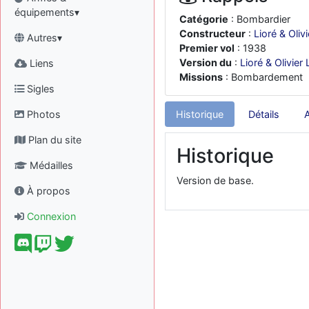
équipements▾
Catégorie
: Bombardier
Constructeur
:
Lioré & Olivi
Autres▾
Premier vol
: 1938
Version du
:
Lioré & Olivier
Liens
Missions
: Bombardement
Sigles
Photos
Historique
Détails
Plan du site
Historique
Médailles
Version de base.
À propos
Connexion