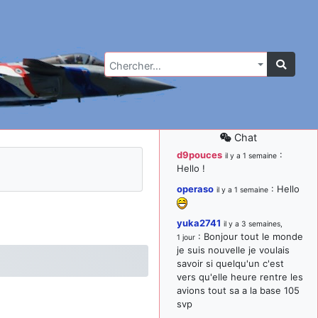
Chercher…
Chat
d9pouces
:
il y a 1 semaine
Hello !
operaso
: Hello
il y a 1 semaine
yuka2741
il y a 3 semaines,
: Bonjour tout le monde
1 jour
je suis nouvelle je voulais
savoir si quelqu'un c'est
vers qu'elle heure rentre les
avions tout sa a la base 105
svp