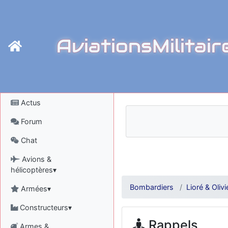
AviationsMilitair
Actus
Forum
Chat
Avions &
hélicoptères▾
Bombardiers
Lioré & Olivi
Armées▾
Constructeurs▾
Rappels
Armes &