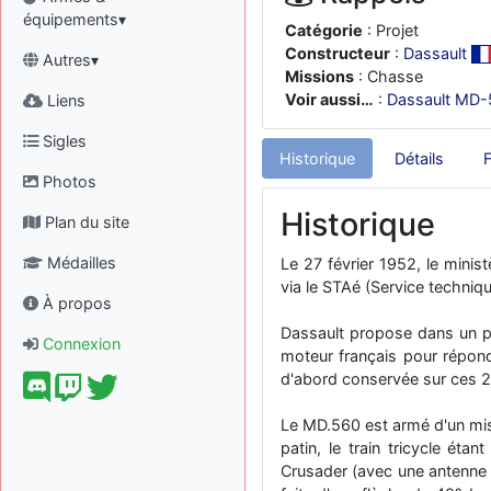
équipements▾
Catégorie
: Projet
Constructeur
:
Dassault
Autres▾
Missions
: Chasse
Voir aussi…
:
Dassault MD-
Liens
Sigles
Historique
Détails
Photos
Historique
Plan du site
Médailles
Le 27 février 1952, le minis
via le STAé (Service techniq
À propos
Dassault propose dans un p
Connexion
moteur français pour répondr
d'abord conservée sur ces 2 p
Le MD.560 est armé d'un missi
patin, le train tricycle éta
Crusader (avec une antenne 