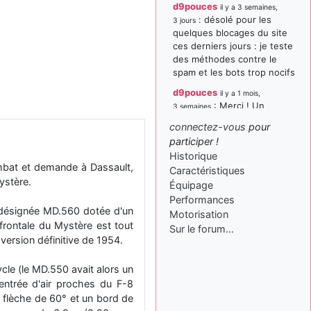
d9pouces
il y a 3 semaines,
: désolé pour les
3 jours
quelques blocages du site
ces derniers jours : je teste
des méthodes contre le
spam et les bots trop nocifs
d9pouces
il y a 1 mois,
: Merci ! Un
3 semaines
souvenir de la Ferté-Alais !
connectez-vous
pour
paxwax
:
participer !
il y a 1 mois, 3 semaines
Super, la nouvelle bannière
Historique
combat et demande à Dassault,
Caractéristiques
d9pouces
il y a 2 mois,
ystère.
Équipage
: je suis un
1 semaine
avion@,._,+ > lesquels ? je
Performances
 désignée MD.560 dotée d'un
ne suis pas sûr de
Motorisation
 frontale du Mystère est tout
comprendre
Sur le forum…
version définitive de 1954.
d9pouces
il y a 2 mois,
: ouakamois > si tu
1 semaine
ycle (le MD.550 avait alors un
parles du sujet sur l'Armée
e entrée d'air proches du F-8
de l'Air, bien sûr que oui !
 flèche de 60° et un bord de
je suis un avion@,._,+
il y a