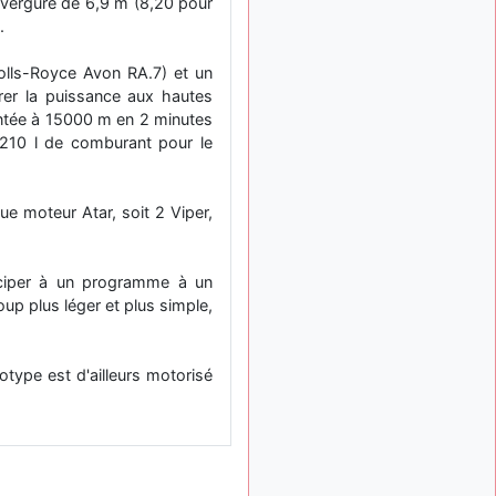
 envergure de 6,9 m (8,20 pour
: Bonjour je
2 mois, 1 semaine
.
viens d'arriver il y a
quelques moi et quelques
olls-Royce Avon RA.7) et un
avions n'ont pas les mêmes
rer la puissance aux hautes
noms qu'aujourd'hui
ontée à 15000 m en 2 minutes
ouakamois
il y a 2 mois,
t 210 l de comburant pour le
: Bonjourà toutes
2 semaines
et à tous.en espérantque
ces quelques images du
ue moteur Atar, soit 2 Viper,
Pays Basque vous auront
plu ; Agur…
d9pouces
il y a 2 mois,
ticiper à un programme à un
: Je me rattraperai
2 semaines
up plus léger et plus simple,
à la Ferté samedi
d9pouces
il y a 2 mois,
:
2 semaines
otype est d'ailleurs motorisé
Malheureusement non
un
peu trop loin pour moi !
fox_50
:
il y a 2 mois, 2 semaines
Bonjour, certains parmis
vous étaient-ils présent au