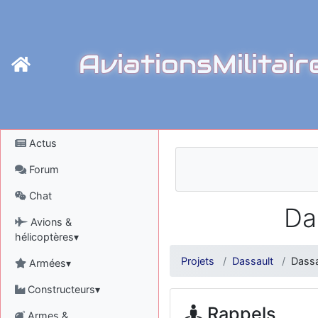
AviationsMilitair
Actus
Forum
Chat
Da
Avions &
hélicoptères▾
Projets
Dassault
Dassa
Armées▾
Constructeurs▾
Rappels
Armes &