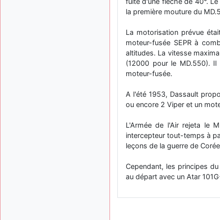
fuite d'une flèche de 40°. Le
la première mouture du MD.
La motorisation prévue éta
moteur-fusée SEPR à combur
altitudes. La vitesse maxim
(12000 pour le MD.550). Il 
moteur-fusée.
A l'été 1953, Dassault propo
ou encore 2 Viper et un mot
L'Armée de l'Air rejeta le 
intercepteur tout-temps à pa
leçons de la guerre de Corée
Cependant, les principes du 
au départ avec un Atar 101