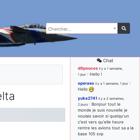
Chercher…
Chat
d9pouces
il y a 1 semaine,
: Hello !
1 jour
operaso
:
il y a 1 semaine, 1 jour
Hello
lta
yuka2741
il y a 3 semaines,
: Bonjour tout le
2 jours
monde je suis nouvelle je
voulais savoir si quelqu'un
c'est vers qu'elle heure
rentre les avions tout sa a la
base 105 svp