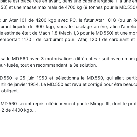
 pilote est placé très en avant, dans une cabine largable. Il a une
550) et une masse maximale de 4700 kg (9 tonnes pour le MD.550)
it un Atar 101 de 4200 kgp avec PC, le futur Atar 101G (ou un R
ant liquide de 600 kgp, sous le fuselage arrière, afin d'amélio
ale estimée était de Mach 1,8 (Mach 1,3 pour le MD.550) et une m
emportait 1170 l de carburant pour l'Atar, 120 l de carburant e
sa le MD.560 avec 3 motorisations différentes : soit avec un uniq
eur-fusée, tout en recommandant la 3e solution.
MD.560 le 25 juin 1953 et sélectionna le MD.550, qui allait par
rtir de janvier 1954. Le MD.550 est revu et corrigé pour être beauco
 obligent.
MD.560 seront repris ultérieurement par le Mirage III, dont le prot
G-2 de 4400 kgp…