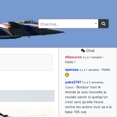
Chercher…
Chat
d9pouces
:
il y a 1 semaine
Hello !
operaso
: Hello
il y a 1 semaine
yuka2741
il y a 3 semaines,
: Bonjour tout le
2 jours
monde je suis nouvelle je
voulais savoir si quelqu'un
c'est vers qu'elle heure
rentre les avions tout sa a la
base 105 svp