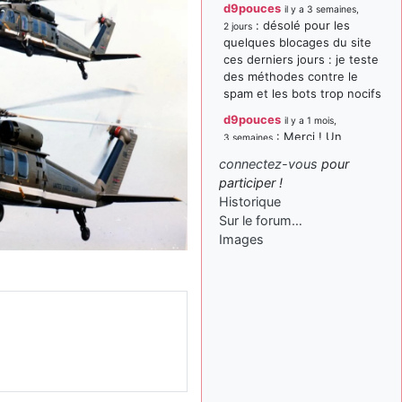
d9pouces
il y a 3 semaines,
: désolé pour les
2 jours
quelques blocages du site
ces derniers jours : je teste
des méthodes contre le
spam et les bots trop nocifs
d9pouces
il y a 1 mois,
: Merci ! Un
3 semaines
souvenir de la Ferté-Alais !
connectez-vous
pour
paxwax
:
participer !
il y a 1 mois, 3 semaines
Super, la nouvelle bannière
Historique
Sur le forum…
d9pouces
il y a 2 mois,
Images
: je suis un
1 semaine
avion@,._,+ > lesquels ? je
ne suis pas sûr de
comprendre
d9pouces
il y a 2 mois,
: ouakamois > si tu
1 semaine
parles du sujet sur l'Armée
de l'Air, bien sûr que oui !
je suis un avion@,._,+
il y a