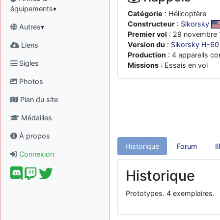
équipements▾
Catégorie
: Hélicoptère
Constructeur
:
Sikorsky
Autres▾
Premier vol
: 29 novembre 
Version du
:
Sikorsky H-60
Liens
Production
: 4 appareils co
Sigles
Missions
: Essais en vol
Photos
Plan du site
Médailles
À propos
Historique
Forum
I
Connexion
Historique
Prototypes. 4 exemplaires.