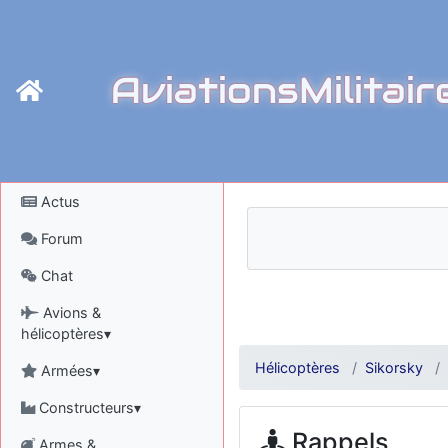
AviationsMilitair
Actus
Forum
Chat
Avions &
hélicoptères▾
Hélicoptères
Sikorsky
Armées▾
Constructeurs▾
Rappels
Armes &