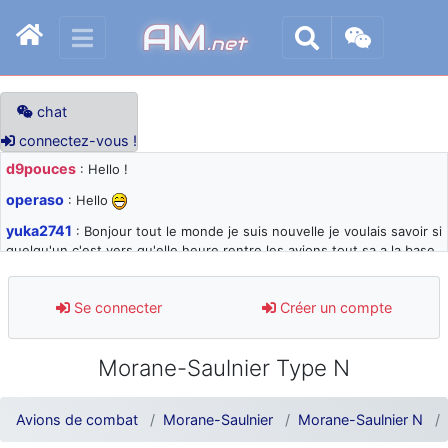
AM
.net
chat
connectez-vous !
d9pouces
: Hello !
operaso
: Hello
yuka2741
: Bonjour tout le monde je suis nouvelle je voulais savoir si
quelqu'un c'est vers qu'elle heure rentre les avions tout sa a la base
105 svp
d9pouces
: désolé pour les quelques blocages du site ces derniers
Se connecter
Créer un compte
jours : je teste des méthodes contre le spam et les bots trop nocifs
d9pouces
: Merci ! Un souvenir de la Ferté-Alais !
Morane-Saulnier Type N
paxwax
: Super, la nouvelle bannière
d9pouces
: je suis un avion@,._,+ > lesquels ? je ne suis pas sûr de
Avions de combat
Morane-Saulnier
Morane-Saulnier N
comprendre