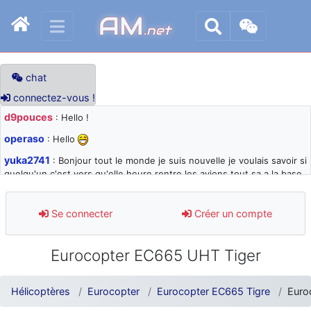
AM
.net
chat
connectez-vous !
d9pouces
: Hello !
operaso
: Hello
yuka2741
: Bonjour tout le monde je suis nouvelle je voulais savoir si
quelqu'un c'est vers qu'elle heure rentre les avions tout sa a la base
105 svp
d9pouces
: désolé pour les quelques blocages du site ces derniers
Se connecter
Créer un compte
jours : je teste des méthodes contre le spam et les bots trop nocifs
d9pouces
: Merci ! Un souvenir de la Ferté-Alais !
Eurocopter EC665 UHT Tiger
paxwax
: Super, la nouvelle bannière
d9pouces
: je suis un avion@,._,+ > lesquels ? je ne suis pas sûr de
Hélicoptères
Eurocopter
Eurocopter EC665 Tigre
Euro
comprendre