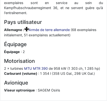
exemplaires sont en service au sein du
d9pouces
: cette fois, c'est le Brésil et Singapour qui mettent le site
Kampfhubschrauberregiment 36, et ne servent guère qu'à
par terre
l'entraînement.
jericho
: Ah ben je peux te confirmer que j'étais resté dans le filtre…
Pays utilisateur
d9pouces
: Désolé ! Mon filtrage a été un peu trop violent
Allemagne :
Armée de terre allemande
(68 exemplaires
manifestement
initialement, 51 exemplaires actuellement)
tout voir
Équipage
Équipage
: 2
Motorisation
2 × turbines
MTU MTR 390
de 958 kW (1 303 ch, 1 285 hp)
Carburant (volume)
: 1 354 l (358 US Gal., 298 UK Gal.)
Avionique
Viseur optronique
: SAGEM Osiris