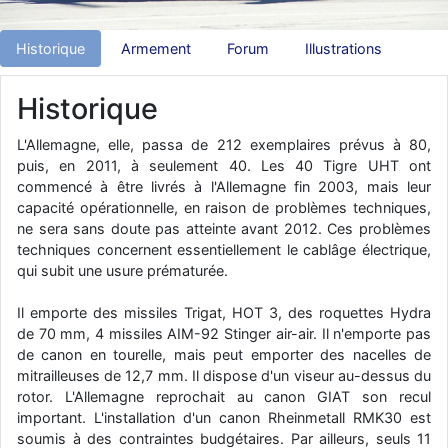
d9pouces
: Joyeux Noël à tous !
Historique
Armement
Forum
Illustrations
d9pouces
: mais tu peux tenter l'un des rares lycées militaires
comme le Prytanée dans la Sarthe, ça ne peut pas faire de mal !
Historique
d9pouces
: C'est plutôt après le lycée, voire après une prépa
scientifique, tu as donc encore un peu de temps devant toi
L'Allemagne, elle, passa de 212 exemplaires prévus à 80,
yaellerigolow
: bonjour a tous je suis un élève de première
puis, en 2011, à seulement 40. Les 40 Tigre UHT ont
passionnée par l'aviation militaire , pourrais je savoir que faire après
commencé à être livrés à l'Allemagne fin 2003, mais leur
le lycée pour s'orienter et pouvoir devenir officier de l'armée de l'air?
capacité opérationnelle, en raison de problèmes techniques,
d9pouces
: lesquels, par exemple ?
ne sera sans doute pas atteinte avant 2012. Ces problèmes
techniques concernent essentiellement le cablâge électrique,
mahmoud
: bonsoir, très instructif ce site .mais nous aimerions avoir
qui subit une usure prématurée.
les photo des anciens appareils de l'armée de l'air de la haute -volta
d9pouces
: Ça me casse quand même bien les pieds, j’avoue
Il emporte des missiles Trigat, HOT 3, des roquettes Hydra
de 70 mm, 4 missiles AIM-92 Stinger air-air. Il n'emporte pas
jericho
: Pour moi tout est à nouveau OK dirait-on… Merci à toi.
de canon en tourelle, mais peut emporter des nacelles de
d9pouces
: En espérant n’avoir coupé les accessoires de personne
mitrailleuses de 12,7 mm. Il dispose d'un viseur au-dessus du
au passage !
rotor. L'Allemagne reprochait au canon GIAT son recul
important. L'installation d'un canon Rheinmetall RMK30 est
d9pouces
: j'ai trouvé un palliatif un peu violent, mais ça devrait aller
soumis à des contraintes budgétaires. Par ailleurs, seuls 11
un peu mieux