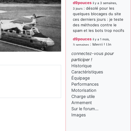
d9pouces
il y a 3 semaines,
: désolé pour les
3 jours
quelques blocages du site
ces derniers jours : je teste
des méthodes contre le
spam et les bots trop nocifs
d9pouces
il y a 1 mois,
: Merci ! Un
3 semaines
souvenir de la Ferté-Alais !
connectez-vous
pour
paxwax
:
participer !
il y a 1 mois, 3 semaines
Super, la nouvelle bannière
Historique
Caractéristiques
d9pouces
il y a 2 mois,
Équipage
: je suis un
1 semaine
avion@,._,+ > lesquels ? je
Performances
ne suis pas sûr de
Motorisation
comprendre
Charge utile
Armement
d9pouces
il y a 2 mois,
Sur le forum…
: ouakamois > si tu
1 semaine
parles du sujet sur l'Armée
Images
de l'Air, bien sûr que oui !
je suis un avion@,._,+
il y a