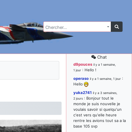
Chercher…
Chat
d9pouces
il y a 1 semaine,
: Hello !
1 jour
operaso
:
il y a 1 semaine, 1 jour
Hello
yuka2741
il y a 3 semaines,
: Bonjour tout le
2 jours
monde je suis nouvelle je
voulais savoir si quelqu'un
c'est vers qu'elle heure
rentre les avions tout sa a la
base 105 svp