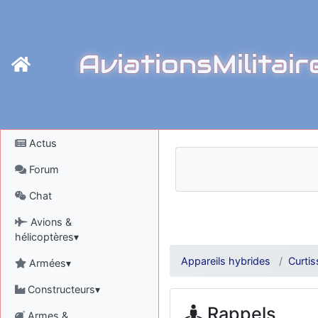
AviationsMilitair
Actus
Forum
Chat
Avions &
hélicoptères▾
Appareils hybrides
Curtis
Armées▾
Constructeurs▾
Rappels
Armes &