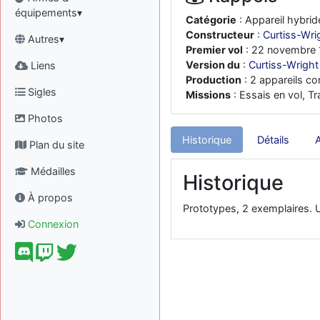
équipements▾
Catégorie
: Appareil hybrid
Constructeur
:
Curtiss-Wri
Autres▾
Premier vol
: 22 novembre
Version du
:
Curtiss-Wright
Liens
Production
: 2 appareils co
Sigles
Missions
: Essais en vol, Tr
Photos
Historique
Détails
Plan du site
Médailles
Historique
À propos
Prototypes, 2 exemplaires. U
Connexion