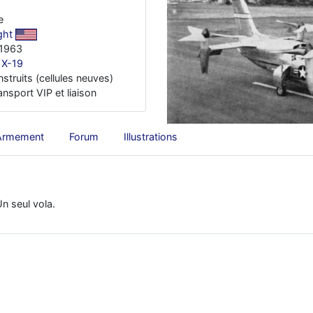
e
ght
 1963
 X-19
nstruits (cellules neuves)
ansport VIP et liaison
Armement
Forum
Illustrations
n seul vola.