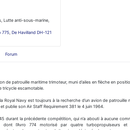
s, Lutte anti-sous-marine,
o 775
,
De Havilland DH-121
Forum
ion de patrouille maritime trimoteur, muni d’ailes en flèche en pos
ge tricycle escamotable.
a Royal Navy est toujours à la recherche d’un avion de patrouille 
et publie son Air Staff Requirement 381 le 4 juin 1964.
45 durant la précédente compétition, qui n’a abouti à aucune com
s, dont l’Avro 774 motorisé par quatre turbopropulseurs e