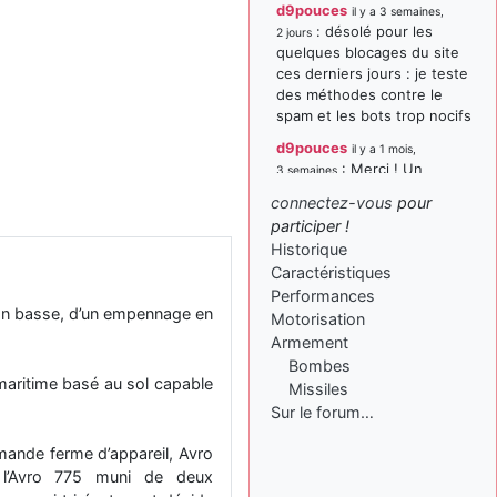
d9pouces
il y a 3 semaines,
: désolé pour les
2 jours
quelques blocages du site
ces derniers jours : je teste
des méthodes contre le
spam et les bots trop nocifs
d9pouces
il y a 1 mois,
: Merci ! Un
3 semaines
souvenir de la Ferté-Alais !
connectez-vous
pour
paxwax
:
participer !
il y a 1 mois, 3 semaines
Super, la nouvelle bannière
Historique
Caractéristiques
d9pouces
il y a 2 mois,
Performances
: je suis un
1 semaine
ition basse, d’un empennage en
avion@,._,+ > lesquels ? je
Motorisation
ne suis pas sûr de
Armement
comprendre
Bombes
maritime basé au sol capable
Missiles
d9pouces
il y a 2 mois,
Sur le forum…
: ouakamois > si tu
1 semaine
parles du sujet sur l'Armée
mande ferme d’appareil, Avro
de l'Air, bien sûr que oui !
t l’Avro 775 muni de deux
je suis un avion@,._,+
il y a