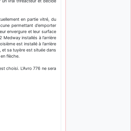
un vrai triréacteur et décide
: Bonjour je
2 mois, 1 semaine
viens d'arriver il y a
quelques moi et quelques
uellement en partie vitré, du
avions n'ont pas les mêmes
hacune permettant d’emporter
noms qu'aujourd'hui
eur envergure et leur surface
ouakamois
il y a 2 mois,
 Medway installés à l’arrière
: Bonjourà toutes
2 semaines
ième est installé à l’arrière
et à tous.en espérantque
, et sa tuyère est située dans
ces quelques images du
en flèche.
Pays Basque vous auront
plu ; Agur…
st choisi. L’Avro 776 ne sera
d9pouces
il y a 2 mois,
: Je me rattraperai
2 semaines
à la Ferté samedi
d9pouces
il y a 2 mois,
:
2 semaines
Malheureusement non
un
peu trop loin pour moi !
fox_50
:
il y a 2 mois, 2 semaines
Bonjour, certains parmis
vous étaient-ils présent au