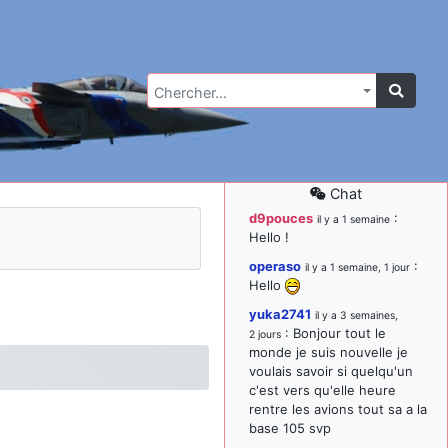
Chercher…
Chat
d9pouces
:
il y a 1 semaine
Hello !
operaso
:
il y a 1 semaine, 1 jour
Hello
yuka2741
il y a 3 semaines,
: Bonjour tout le
2 jours
monde je suis nouvelle je
voulais savoir si quelqu'un
c'est vers qu'elle heure
rentre les avions tout sa a la
base 105 svp