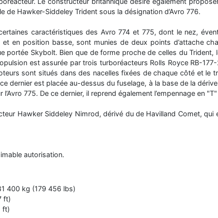
boréacteur. Le constructeur britannique désire également proposer 
ule de Hawker-Siddeley Trident sous la désignation d’Avro 776.
ertaines caractéristiques des Avro 774 et 775, dont le nez, évent
he et en position basse, sont munies de deux points d’attache c
ue portée Skybolt. Bien que de forme proche de celles du Trident, l
opulsion est assurée par trois turboréacteurs Rolls Royce RB-177-2
eurs sont situés dans des nacelles fixées de chaque côté et le trois
de ce dernier est placée au-dessus du fuselage, à la base de la dérive
l’Avro 775. De ce dernier, il reprend également l’empennage en "T" 
acteur Hawker Siddeley Nimrod, dérivé du de Havilland Comet, qui e
imable autorisation.
81 400 kg (179 456 lbs)
 ft)
ft)