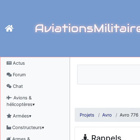
AviationsMilitair
Actus
Forum
Chat
Avions &
hélicoptères▾
Projets
Avro
Avro 776
Armées▾
Constructeurs▾
Rappels
Armes &