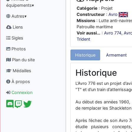
équipements▾
Catégorie
: Projet
Constructeur
:
Avro
Autres▾
Missions
: Lutte anti-navire
Patrouille maritime
Liens
Voir aussi…
:
Avro 774
,
Avr
Sigles
Trident
Photos
Historique
Armement
Plan du site
Historique
Médailles
À propos
L’Avro 776 est un projet d’av
"T" et d’un train d’atterrissa
Connexion
Au début des années 1960, l
de remplacer les Shackleton 
Après l’échec de son Avro 7
étudie plusieurs concept