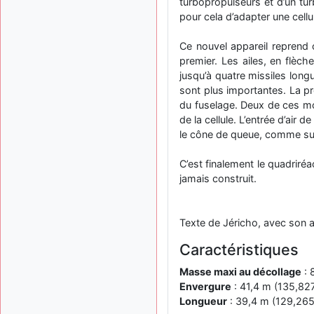
turbopropulseurs et d’un tur
pour cela d’adapter une cell
Ce nouvel appareil reprend c
premier. Les ailes, en flèc
jusqu’à quatre missiles long
sont plus importantes. La pr
du fuselage. Deux de ces mot
de la cellule. L’entrée d’air 
le cône de queue, comme sur 
C’est finalement le quadriré
jamais construit.
Texte de Jéricho, avec son a
Caractéristiques
Masse maxi au décollage
: 
Envergure
: 41,4 m (135,827
Longueur
: 39,4 m (129,265 