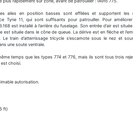
 plus rapidement sur zone, avant de patrouiller : l’Avro 775.
Les ailes en position basses sont effilées et supportent les
e Tyne 11, qui sont suffisants pour patrouiller. Pour améliorer
168 est installé à l’arrière du fuselage. Son entrée d’air est situ
ère est située dans le cône de queue. La dérive est en flèche et l’e
 Le train d’atterrissage tricycle s’escamote sous le nez et sou
ans une soute ventrale.
me temps que les types 774 et 776, mais ils sont tous trois rejet
est choisi.
imable autorisation.
 ft)