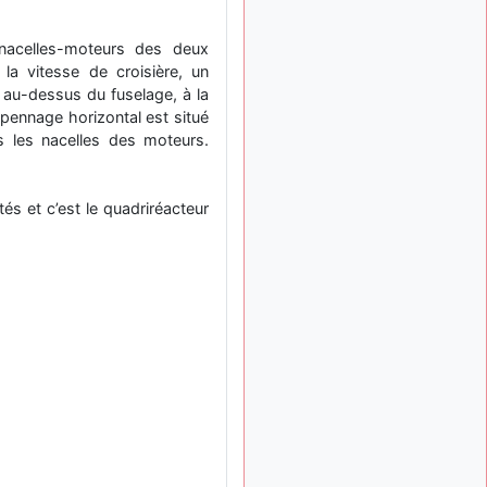
: Bonjour je
2 mois, 1 semaine
viens d'arriver il y a
 nacelles-moteurs des deux
quelques moi et quelques
 la vitesse de croisière, un
avions n'ont pas les mêmes
ée au-dessus du fuselage, à la
noms qu'aujourd'hui
mpennage horizontal est situé
ouakamois
il y a 2 mois,
s les nacelles des moteurs.
: Bonjourà toutes
2 semaines
et à tous.en espérantque
ces quelques images du
és et c’est le quadriréacteur
Pays Basque vous auront
plu ; Agur…
d9pouces
il y a 2 mois,
: Je me rattraperai
2 semaines
à la Ferté samedi
d9pouces
il y a 2 mois,
:
2 semaines
Malheureusement non
un
peu trop loin pour moi !
fox_50
:
il y a 2 mois, 3 semaines
Bonjour, certains parmis
vous étaient-ils présent au