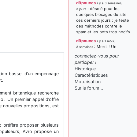
d9pouces
il y a 3 semaines,
: désolé pour les
3 jours
quelques blocages du site
ces derniers jours : je teste
des méthodes contre le
spam et les bots trop nocifs
d9pouces
il y a 1 mois,
: Merci ! Un
3 semaines
souvenir de la Ferté-Alais !
connectez-vous
pour
paxwax
:
participer !
il y a 1 mois, 3 semaines
Super, la nouvelle bannière
Historique
osition basse, d’un empennage
Caractéristiques
d9pouces
il y a 2 mois,
t.
Motorisation
: je suis un
1 semaine
avion@,._,+ > lesquels ? je
Sur le forum…
ement britannique recherche
ne suis pas sûr de
ol. Un premier appel d’offre
comprendre
e nouvelles propositions, est
d9pouces
il y a 2 mois,
: ouakamois > si tu
1 semaine
parles du sujet sur l'Armée
o préfère proposer plusieurs
de l'Air, bien sûr que oui !
ropulseurs, Avro propose un
je suis un avion@,._,+
il y a