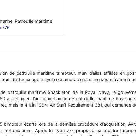
marine, Patrouille maritime
o 776
vion de patrouille maritime trimoteur, muni d’ailes effilées en p
n train d’atterrissage tricycle escamotable et d’une soute à armemen
de patrouille maritime Shackleton de la Royal Navy, le gouvern
50 à s’équiper d’un nouvel avion de patrouille maritime basé au s
ret, mais le 4 juin 1964 l’Air Staff Requirement 381, qui demande d
 bimoteur écarté lors de la dernière procédure d’acquisition, Avr
es motorisations. Après le Type 774 propulsé par quatre turbop