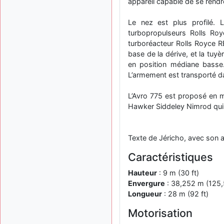
appareil capable de se rendre
Le nez est plus profilé. 
turbopropulseurs Rolls Royc
turboréacteur Rolls Royce RB.
base de la dérive, et la tuy
en position médiane basse.
L’armement est transporté d
L’Avro 775 est proposé en mê
Hawker Siddeley Nimrod qui 
Texte de Jéricho, avec son a
Caractéristiques
Hauteur
: 9 m (30 ft)
Envergure
: 38,252 m (125,5
Longueur
: 28 m (92 ft)
Motorisation