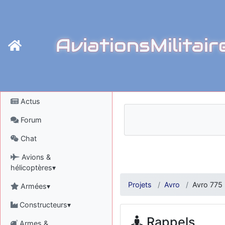
AviationsMilitair
Actus
Forum
Chat
Avions &
hélicoptères▾
Projets
Avro
Avro 775
Armées▾
Constructeurs▾
Rappels
Armes &