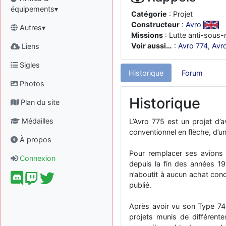
équipements▾
Catégorie
: Projet
Constructeur
:
Avro
Autres▾
Missions
: Lutte anti-sous-
Voir aussi…
:
Avro 774
,
Avr
Liens
Sigles
Historique
Forum
Photos
Historique
Plan du site
Médailles
L’Avro 775 est un projet d’a
conventionnel en flèche, d’u
À propos
Pour remplacer ses avions 
Connexion
depuis la fin des années 19
n’aboutit à aucun achat conc
publié.
Après avoir vu son Type 745
projets munis de différent