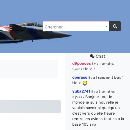
Chercher…
Chat
d9pouces
il y a 1 semaine,
: Hello !
1 jour
operaso
:
il y a 1 semaine, 2 jours
Hello
yuka2741
il y a 3 semaines,
: Bonjour tout le
3 jours
monde je suis nouvelle je
voulais savoir si quelqu'un
c'est vers qu'elle heure
rentre les avions tout sa a la
base 105 svp