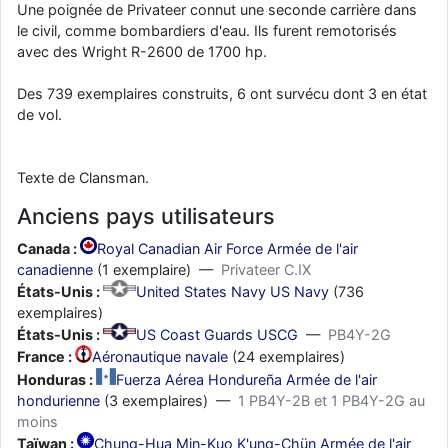
Une poignée de Privateer connut une seconde carrière dans
le civil, comme bombardiers d'eau. Ils furent remotorisés
avec des Wright R-2600 de 1700 hp.
Des 739 exemplaires construits, 6 ont survécu dont 3 en état
de vol.
Texte de Clansman.
Anciens pays utilisateurs
Canada :
Royal Canadian Air Force Armée de l'air
canadienne
(1 exemplaire) —
Privateer C.IX
États-Unis :
United States Navy US Navy
(736
exemplaires)
États-Unis :
US Coast Guards USCG
—
PB4Y-2G
France :
Aéronautique navale
(24 exemplaires)
Honduras :
Fuerza Aérea Hondureña Armée de l'air
hondurienne
(3 exemplaires) —
1 PB4Y-2B et 1 PB4Y-2G au
moins
Taïwan :
Chung-Hua Min-Kuo K'ung-Chün Armée de l'air