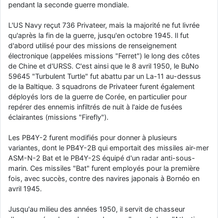
pendant la seconde guerre mondiale.
L'US Navy reçut 736 Privateer, mais la majorité ne fut livrée
qu'après la fin de la guerre, jusqu'en octobre 1945. Il fut
d'abord utilisé pour des missions de renseignement
électronique (appelées missions "Ferret") le long des côtes
de Chine et d'URSS. C'est ainsi que le 8 avril 1950, le BuNo
59645 "Turbulent Turtle" fut abattu par un La-11 au-dessus
de la Baltique. 3 squadrons de Privateer furent également
déployés lors de la guerre de Corée, en particulier pour
repérer des ennemis infiltrés de nuit à l'aide de fusées
éclairantes (missions "Firefly").
Les PB4Y-2 furent modifiés pour donner à plusieurs
variantes, dont le PB4Y-2B qui emportait des missiles air-mer
ASM-N-2 Bat et le PB4Y-2S équipé d'un radar anti-sous-
marin. Ces missiles "Bat" furent employés pour la première
fois, avec succès, contre des navires japonais à Bornéo en
avril 1945.
Jusqu'au milieu des années 1950, il servit de chasseur