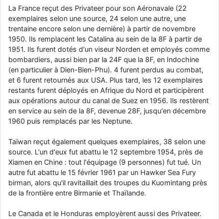
La France reçut des Privateer pour son Aéronavale (22
exemplaires selon une source, 24 selon une autre, une
trentaine encore selon une dernière) à partir de novembre
1950. Ils remplacent les Catalina au sein de la 8F à partir de
1951. Ils furent dotés d'un viseur Norden et employés comme
bombardiers, aussi bien par la 24F que la 8F, en Indochine
(en particulier à Dien-Bien-Phu). 4 furent perdus au combat,
et 6 furent retournés aux USA. Plus tard, les 12 exemplaires
restants furent déployés en Afrique du Nord et participèrent
aux opérations autour du canal de Suez en 1956. Ils restèrent
en service au sein de la 8F, devenue 28F, jusqu'en décembre
1960 puis remplacés par les Neptune.
Taïwan reçut également quelques exemplaires, 38 selon une
source. L'un d'eux fut abattu le 12 septembre 1954, près de
Xiamen en Chine : tout l'équipage (9 personnes) fut tué. Un
autre fut abattu le 15 février 1961 par un Hawker Sea Fury
birman, alors qu'il ravitaillait des troupes du Kuomintang près
de la frontière entre Birmanie et Thaïlande.
Le Canada et le Honduras employèrent aussi des Privateer.