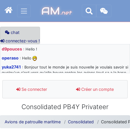
AM
.net
chat
connectez-vous !
d9pouces
: Hello !
operaso
: Hello
yuka2741
: Bonjour tout le monde je suis nouvelle je voulais savoir si
quelqu'un c'est vers qu'elle heure rentre les avions tout sa a la base
105 svp
d9pouces
: désolé pour les quelques blocages du site ces derniers
Se connecter
Créer un compte
jours : je teste des méthodes contre le spam et les bots trop nocifs
d9pouces
: Merci ! Un souvenir de la Ferté-Alais !
Consolidated PB4Y Privateer
paxwax
: Super, la nouvelle bannière
d9pouces
: je suis un avion@,._,+ > lesquels ? je ne suis pas sûr de
Avions de patrouille maritime
Consolidated
Consolidated 
comprendre