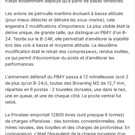
n'était évidemment déployé qu'à partir de bases terrestres.
d9pouces
: cette fois, c'est le Brésil et Singapour qui mettent le site
par terre
Les avions de patrouille maritime évoluant à basse altitude
(pour mieux détecter et détruire les sous-marins), cela
jericho
: Ah ben je peux te confirmer que j'étais resté dans le filtre…
engendra 2 modifications d'importance. La plus visible était la
dérive unique, de grande taille, qui distingue un PB4Y d'un B-
d9pouces
: Désolé ! Mon filtrage a été un peu trop violent
24. Testée sur le B-24K, elle permettait d'améliorer la stabilité
manifestement
lors des vols à basse et moyenne altitude. La deuxième
modification était le retrait des compresseurs, rendus inutiles,
tout voir
ce qui permit d'économiser du poids et d'améliorer les
performances.
L'armement défensif du PB4Y passa à 12 mitrailleuses (soit 2
de plus qu'un B-24J), toutes des Browning M2 de 12,7 mm,
réparties en 6 postes : 2 tourelles dorsales, une dans le nez,
une en queue, et une de chaque côté. Le poste ventral fut
retiré.
Le Privateer emportait 12800 livres (soit presque 6 tonnes)
de charges offensives : des bombes conventionnelles, des
mines navales, des torpilles et des charges de profondeur. En
comparaison, c'était l'équivalent de la charge moyenne d'un