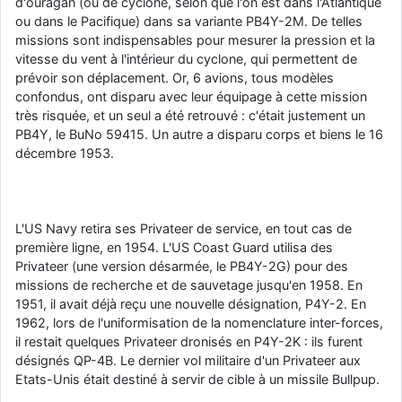
d'ouragan (ou de cyclone, selon que l'on est dans l'Atlantique
ou dans le Pacifique) dans sa variante PB4Y-2M. De telles
missions sont indispensables pour mesurer la pression et la
vitesse du vent à l'intérieur du cyclone, qui permettent de
prévoir son déplacement. Or, 6 avions, tous modèles
confondus, ont disparu avec leur équipage à cette mission
très risquée, et un seul a été retrouvé : c'était justement un
PB4Y, le BuNo 59415. Un autre a disparu corps et biens le 16
décembre 1953.
L'US Navy retira ses Privateer de service, en tout cas de
première ligne, en 1954. L'US Coast Guard utilisa des
Privateer (une version désarmée, le PB4Y-2G) pour des
missions de recherche et de sauvetage jusqu'en 1958. En
1951, il avait déjà reçu une nouvelle désignation, P4Y-2. En
1962, lors de l'uniformisation de la nomenclature inter-forces,
il restait quelques Privateer dronisés en P4Y-2K : ils furent
désignés QP-4B. Le dernier vol militaire d'un Privateer aux
Etats-Unis était destiné à servir de cible à un missile Bullpup.