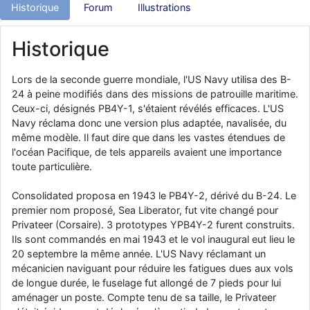
Historique
Forum
Illustrations
d9pouces
: Joyeux Noël à tous !
d9pouces
: mais tu peux tenter l'un des rares lycées militaires
Historique
comme le Prytanée dans la Sarthe, ça ne peut pas faire de mal !
d9pouces
: C'est plutôt après le lycée, voire après une prépa
Lors de la seconde guerre mondiale, l'US Navy utilisa des B-
scientifique, tu as donc encore un peu de temps devant toi
24 à peine modifiés dans des missions de patrouille maritime.
Ceux-ci, désignés PB4Y-1, s'étaient révélés efficaces. L'US
yaellerigolow
: bonjour a tous je suis un élève de première
Navy réclama donc une version plus adaptée, navalisée, du
passionnée par l'aviation militaire , pourrais je savoir que faire après
le lycée pour s'orienter et pouvoir devenir officier de l'armée de l'air?
même modèle. Il faut dire que dans les vastes étendues de
l'océan Pacifique, de tels appareils avaient une importance
d9pouces
: lesquels, par exemple ?
toute particulière.
mahmoud
: bonsoir, très instructif ce site .mais nous aimerions avoir
les photo des anciens appareils de l'armée de l'air de la haute -volta
Consolidated proposa en 1943 le PB4Y-2, dérivé du B-24. Le
premier nom proposé, Sea Liberator, fut vite changé pour
d9pouces
: Ça me casse quand même bien les pieds, j’avoue
Privateer (Corsaire). 3 prototypes YPB4Y-2 furent construits.
jericho
: Pour moi tout est à nouveau OK dirait-on… Merci à toi.
Ils sont commandés en mai 1943 et le vol inaugural eut lieu le
20 septembre la même année. L'US Navy réclamant un
d9pouces
: En espérant n’avoir coupé les accessoires de personne
mécanicien naviguant pour réduire les fatigues dues aux vols
au passage !
de longue durée, le fuselage fut allongé de 7 pieds pour lui
d9pouces
: j'ai trouvé un palliatif un peu violent, mais ça devrait aller
aménager un poste. Compte tenu de sa taille, le Privateer
un peu mieux