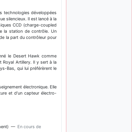
: Bonjour je
2 mois, 1 semaine
viens d'arriver il y a
les technologies développées
quelques moi et quelques
e silencieux. Il est lancé à la
avions n'ont pas les mêmes
phiques CCD (charge-coupled
noms qu'aujourd'hui
 la station de contrôle. Un
ouakamois
il y a 2 mois,
 de la part du contrôleur pour
: Bonjourà toutes
2 semaines
et à tous.en espérantque
ces quelques images du
ionné le Desert Hawk comme
Pays Basque vous auront
plu ; Agur…
yal Artillery. Il y sert à la
-Bas, qui lui préférèrent le
d9pouces
il y a 2 mois,
: Je me rattraperai
2 semaines
à la Ferté samedi
nseignement électronique. Elle
d9pouces
il y a 2 mois,
ure et d'un capteur électro-
:
2 semaines
Malheureusement non
un
peu trop loin pour moi !
fox_50
:
il y a 2 mois, 2 semaines
Bonjour, certains parmis
lement) —
En cours de
vous étaient-ils présent au