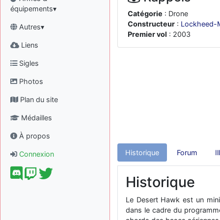
équipements▾
Catégorie
: Drone
Constructeur
:
Lockheed-M
Autres▾
Premier vol
: 2003
Liens
Sigles
Photos
Plan du site
Médailles
À propos
Historique
Forum
I
Connexion
Historique
Le Desert Hawk est un mini 
dans le cadre du programme 