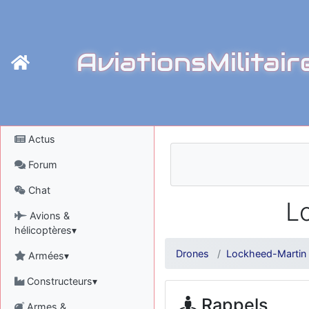
AviationsMilitair
Actus
Forum
Chat
L
Avions &
hélicoptères▾
Drones
Lockheed-Martin
Armées▾
Constructeurs▾
Rappels
Armes &