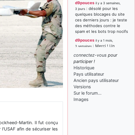
d9pouces
il y a 3 semaines,
: désolé pour les
3 jours
quelques blocages du site
ces derniers jours : je teste
des méthodes contre le
spam et les bots trop nocifs
d9pouces
il y a 1 mois,
: Merci ! Un
3 semaines
souvenir de la Ferté-Alais !
connectez-vous
pour
paxwax
:
participer !
il y a 1 mois, 3 semaines
Super, la nouvelle bannière
Historique
Pays utilisateur
d9pouces
il y a 2 mois,
Ancien pays utilisateur
: je suis un
1 semaine
avion@,._,+ > lesquels ? je
Versions
ne suis pas sûr de
Sur le forum…
comprendre
Images
d9pouces
il y a 2 mois,
: ouakamois > si tu
1 semaine
parles du sujet sur l'Armée
ckheed-Martin. Il fut conçu
de l'Air, bien sûr que oui !
l'USAF afin de sécuriser les
je suis un avion@,._,+
il y a