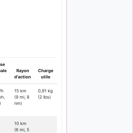
meeting de Lann Bihoué de
2026 ?
cachée dans les pins
il y a
: Coucou et
6 mois, 3 semaines
excellente année 2026 à
tous et au site!
jericho
: Bonne
il y a 7 mois
année et tous mes meilleurs
voeux à tous pour 2026 !
little boy
: je vous
il y a 7 mois
sse
souhaite un bon réveillon
ale
Rayon
Charge
pour cette nouvelle année!
A
d'action
utile
jericho
:
il y a 7 mois, 1 semaine
Merci D9pouces, à mon tour
/h
15 km
0,91 kg
de souhaiter un Joyeux
Noël et de bonnes fêtes de
ph,
(9 mi, 8
(2 lbs)
fin d'année.
)
nm)
d9pouces
il y a 7 mois,
: Joyeux Noël à
1 semaine
tous !
10 km
(6 mi, 5
d9pouces
: mais
il y a 8 mois