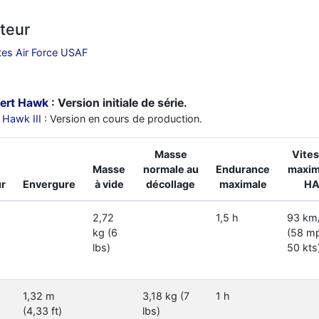
ateur
tes Air Force USAF
ert Hawk
: Version initiale de série.
 Hawk III
: Version en cours de production.
Masse
Vite
Masse
normale au
Endurance
maxim
r
Envergure
à vide
décollage
maximale
H
2,72
1,5 h
93 km
kg (6
(58 m
lbs)
50 kts
1,32 m
3,18 kg (7
1 h
(4,33 ft)
lbs)