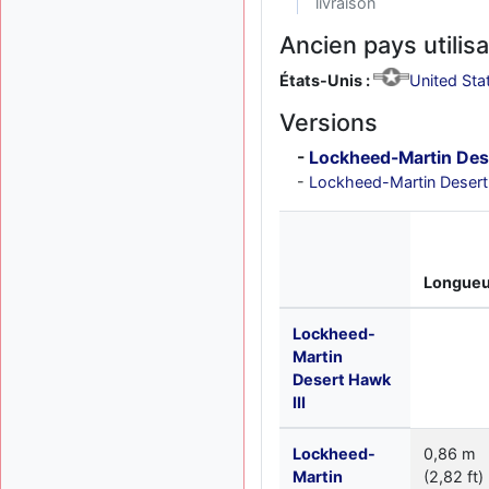
livraison
Ancien pays utilis
États-Unis :
United Sta
Versions
Lockheed-Martin Des
Lockheed-Martin Desert
Longueu
Lockheed-
Martin
Desert Hawk
III
Lockheed-
0,86 m
Martin
(2,82 ft)