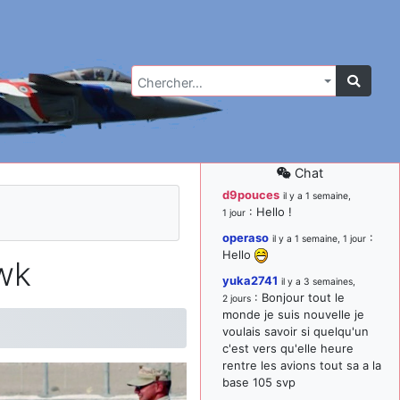
Chercher…
Chat
d9pouces
il y a 1 semaine,
: Hello !
1 jour
operaso
:
il y a 1 semaine, 1 jour
Hello
wk
yuka2741
il y a 3 semaines,
: Bonjour tout le
2 jours
monde je suis nouvelle je
voulais savoir si quelqu'un
c'est vers qu'elle heure
rentre les avions tout sa a la
base 105 svp