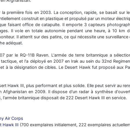
 en Afghanistan.
la première fois en 2003. La conception, rapide, se basait sur 
ntiellement construit en plastique et propulsé par un moteur électriqu
que faisant office de catapulte. Il emporte 3 capteurs photogra
uges. Il vole en totale autonomie pendant une heure, à 10 km de
oniteur. Il atterrit sur des patins, ce qui nécessite une surveillance
che adéquat.
07 par le RQ-11B Raven. L'armée de terre britannique a sélect
ctique, et l'a déployé en 2007 en Irak au sein du 32nd Regiment Ro
t à la désignation de cibles. Le Desert Hawk fut proposé aux Pays
sert Hawk III, plus performant et plus solide. Elle peut servir au re
n Afghanistan en 2009. Il dispose d'un radar à synthèse d'ouvert
 l'armée britannique disposait de 222 Desert Hawk III en service.
my Air Corps
 Hawk III
(700 exemplaires initialement, 222 exemplaires actuel