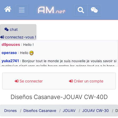
AM
.net
chat
connectez-vous !
d9pouces
: Hello !
operaso
: Hello
yuka2741
: Bonjour tout le monde je suis nouvelle je voulais savoir si
quelqu'un c'est vers qu'elle heure rentre les avions tout sa a la base
105 svp
d9pouces
: désolé pour les quelques blocages du site ces derniers
Se connecter
Créer un compte
jours : je teste des méthodes contre le spam et les bots trop nocifs
d9pouces
: Merci ! Un souvenir de la Ferté-Alais !
Diseños Casanave-JOUAV CW-40D
paxwax
: Super, la nouvelle bannière
d9pouces
: je suis un avion@,._,+ > lesquels ? je ne suis pas sûr de
Drones
Diseños Casanave
JOUAV
JOUAV CW-30
D
comprendre