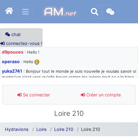
AM
.net
chat
connectez-vous !
d9pouces
: Hello !
operaso
: Hello
yuka2741
: Bonjour tout le monde je suis nouvelle je voulais savoir si
quelqu'un c'est vers qu'elle heure rentre les avions tout sa a la base
105 svp
d9pouces
: désolé pour les quelques blocages du site ces derniers
Se connecter
Créer un compte
jours : je teste des méthodes contre le spam et les bots trop nocifs
d9pouces
: Merci ! Un souvenir de la Ferté-Alais !
Loire 210
paxwax
: Super, la nouvelle bannière
d9pouces
: je suis un avion@,._,+ > lesquels ? je ne suis pas sûr de
Hydravions
Loire
Loire 210
Loire 210
comprendre