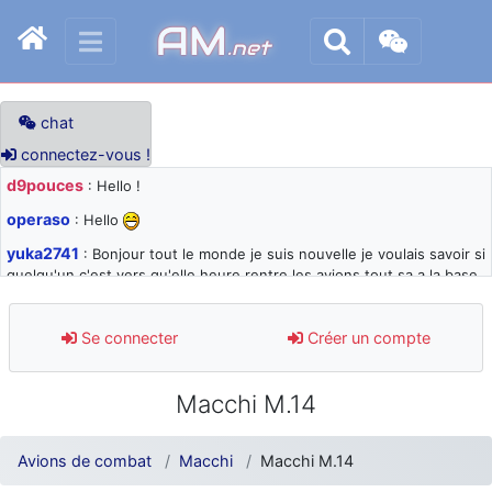
AM
.net
chat
connectez-vous !
d9pouces
: Hello !
operaso
: Hello
yuka2741
: Bonjour tout le monde je suis nouvelle je voulais savoir si
quelqu'un c'est vers qu'elle heure rentre les avions tout sa a la base
105 svp
d9pouces
: désolé pour les quelques blocages du site ces derniers
Se connecter
Créer un compte
jours : je teste des méthodes contre le spam et les bots trop nocifs
d9pouces
: Merci ! Un souvenir de la Ferté-Alais !
Macchi M.14
paxwax
: Super, la nouvelle bannière
d9pouces
: je suis un avion@,._,+ > lesquels ? je ne suis pas sûr de
Avions de combat
Macchi
Macchi M.14
comprendre