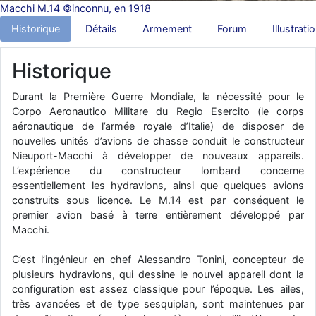
Macchi M.14 ©inconnu, en 1918
d9pouces
: Joyeux Noël à tous !
Historique
Détails
Armement
Forum
Illustrati
d9pouces
: mais tu peux tenter l'un des rares lycées militaires
comme le Prytanée dans la Sarthe, ça ne peut pas faire de mal !
Historique
d9pouces
: C'est plutôt après le lycée, voire après une prépa
scientifique, tu as donc encore un peu de temps devant toi
Durant la Première Guerre Mondiale, la nécessité pour le
Corpo Aeronautico Militare du Regio Esercito (le corps
yaellerigolow
: bonjour a tous je suis un élève de première
aéronautique de l’armée royale d’Italie) de disposer de
passionnée par l'aviation militaire , pourrais je savoir que faire après
le lycée pour s'orienter et pouvoir devenir officier de l'armée de l'air?
nouvelles unités d’avions de chasse conduit le constructeur
Nieuport-Macchi à développer de nouveaux appareils.
d9pouces
: lesquels, par exemple ?
L’expérience du constructeur lombard concerne
mahmoud
: bonsoir, très instructif ce site .mais nous aimerions avoir
essentiellement les hydravions, ainsi que quelques avions
les photo des anciens appareils de l'armée de l'air de la haute -volta
construits sous licence. Le M.14 est par conséquent le
premier avion basé à terre entièrement développé par
d9pouces
: Ça me casse quand même bien les pieds, j’avoue
Macchi.
jericho
: Pour moi tout est à nouveau OK dirait-on… Merci à toi.
C’est l’ingénieur en chef Alessandro Tonini, concepteur de
d9pouces
: En espérant n’avoir coupé les accessoires de personne
plusieurs hydravions, qui dessine le nouvel appareil dont la
au passage !
configuration est assez classique pour l’époque. Les ailes,
d9pouces
: j'ai trouvé un palliatif un peu violent, mais ça devrait aller
très avancées et de type sesquiplan, sont maintenues par
un peu mieux