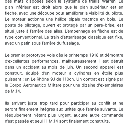
des mâts disposés selon le système de treillis Warren. Le
d9pouces
: cette fois, c'est le Brésil et Singapour qui mettent le site
plan inférieur est droit alors que le plan supérieur est en
par terre
flèche, avec une découpe pour améliorer la visibilité du pilote.
Le moteur actionne une hélice bipale tractrice en bois. Le
jericho
: Ah ben je peux te confirmer que j'étais resté dans le filtre…
poste de pilotage, ouvert et protégé par un pare-brise, est
situé juste à l’arrière des ailes. L’empennage en flèche est de
d9pouces
: Désolé ! Mon filtrage a été un peu trop violent
type conventionnel. Le train d’atterrissage classique est fixe,
manifestement
avec un patin sous l’arrière du fuselage.
tout voir
Le premier prototype vole dès le printemps 1918 et démontre
d’excellentes performances, malheureusement il est détruit
dans un accident au mois de juin. Un second appareil est
construit, équipé d’un moteur à cylindres en étoile plus
puissant : un Le Rhône 9J de 110ch. Un contrat est signé par
le Corpo Aeronautico Militare pour une dizaine d'exemplaires
de M.14.
Ils arrivent juste trop tard pour participer au conflit et ne
seront finalement intégrés aux unités que l’année suivante. Le
rééquipement n’étant plus urgent, aucune autre commande
n’est passée et seul 11 M.14 sont finalement construits.