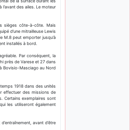
ontal de la surface durant les
: Bonjour je
2 mois, 1 semaine
à l’avant des ailes. Le moteur
viens d'arriver il y a
quelques moi et quelques
avions n'ont pas les mêmes
es sièges côte-à-côte. Mais
noms qu'aujourd'hui
quipé d’une mitrailleuse Lewis
ouakamois
il y a 2 mois,
le M.8 peut emporter jusqu’à
: Bonjourà toutes
3 semaines
t installés à bord.
et à tous.en espérantque
ces quelques images du
gréable. Par conséquent, la
Pays Basque vous auront
plu ; Agur…
hi près de Varese et 27 dans
uée à Bovisio-Masciago au Nord
d9pouces
il y a 2 mois,
: Je me rattraperai
3 semaines
à la Ferté samedi
printemps 1918 dans des unités
d9pouces
il y a 2 mois,
our effectuer des missions de
:
3 semaines
. Certains exemplaires sont
Malheureusement non
un
qui les utiliseront également
peu trop loin pour moi !
fox_50
:
il y a 2 mois, 3 semaines
Bonjour, certains parmis
 d’entraînement, avant d’être
vous étaient-ils présent au