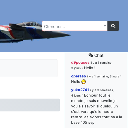
Chercher…
Chat
d9pouces
il y a 1 semaine,
: Hello !
3 jours
operaso
:
il y a 1 semaine, 3 jours
Hello
yuka2741
il y a 3 semaines,
: Bonjour tout le
4 jours
monde je suis nouvelle je
voulais savoir si quelqu'un
c'est vers qu'elle heure
rentre les avions tout sa a la
base 105 svp