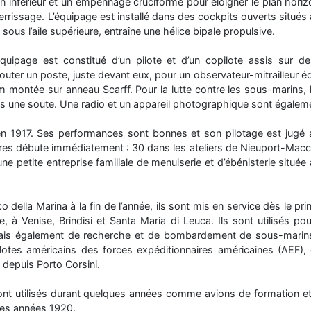
lan inférieur et un empennage cruciforme pour éloigner le plan horiz
rrissage. L’équipage est installé dans des cockpits ouverts situés 
é sous l’aile supérieure, entraîne une hélice bipale propulsive.
quipage est constitué d’un pilote et d’un copilote assis sur d
jouter un poste, juste devant eux, pour un observateur-mitrailleur é
 montée sur anneau Scarff. Pour la lutte contre les sous-marins, 
une soute. Une radio et un appareil photographique sont égalemen
n 1917. Ses performances sont bonnes et son pilotage est jugé a
res débute immédiatement : 30 dans les ateliers de Nieuport-Macc
i, une petite entreprise familiale de menuiserie et d’ébénisterie sit
o della Marina à la fin de l’année, ils sont mis en service dès le 
, à Venise, Brindisi et Santa Maria di Leuca. Ils sont utilisés p
ais également de recherche et de bombardement de sous-marins
pilotes américains des forces expéditionnaires américaines (AEF), 
depuis Porto Corsini.
 sont utilisés durant quelques années comme avions de formation et
des années 1920.