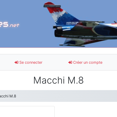
es
.net
Se connecter
Créer un compte
Macchi M.8
cchi M.8