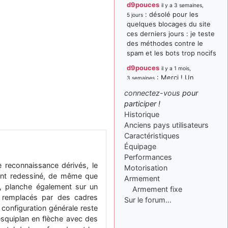
d9pouces
il y a 3 semaines,
: désolé pour les
5 jours
quelques blocages du site
ces derniers jours : je teste
des méthodes contre le
spam et les bots trop nocifs
d9pouces
il y a 1 mois,
: Merci ! Un
3 semaines
souvenir de la Ferté-Alais !
connectez-vous
pour
paxwax
:
participer !
il y a 1 mois, 3 semaines
Super, la nouvelle bannière
Historique
Anciens pays utilisateurs
d9pouces
il y a 2 mois,
Caractéristiques
: je suis un
1 semaine
avion@,._,+ > lesquels ? je
Équipage
ne suis pas sûr de
Performances
e reconnaissance dérivés, le
comprendre
Motorisation
ment redessiné, de même que
Armement
d9pouces
il y a 2 mois,
et, planche également sur un
Armement fixe
: ouakamois > si tu
1 semaine
t remplacés par des cadres
parles du sujet sur l'Armée
Sur le forum…
configuration générale reste
de l'Air, bien sûr que oui !
squiplan en flèche avec des
je suis un avion@,._,+
il y a