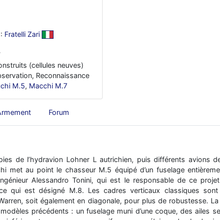
:
Fratelli Zari
7
onstruits (cellules neuves)
bservation, Reconnaissance
chi M.5
,
Macchi M.7
Armement
Forum
ies de l’hydravion Lohner L autrichien, puis différents avions d
hi met au point le chasseur M.5 équipé d’un fuselage entière
’ingénieur Alessandro Tonini, qui est le responsable de ce proj
ce qui est désigné M.8. Les cadres verticaux classiques son
arren, soit également en diagonale, pour plus de robustesse. La 
modèles précédents : un fuselage muni d’une coque, des ailes se