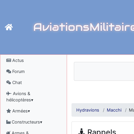
AviationsMilitair
Actus
Forum
Chat
Avions &
hélicoptères▾
Hydravions
Macchi
Ma
Armées▾
Constructeurs▾
Rappels
Armes &