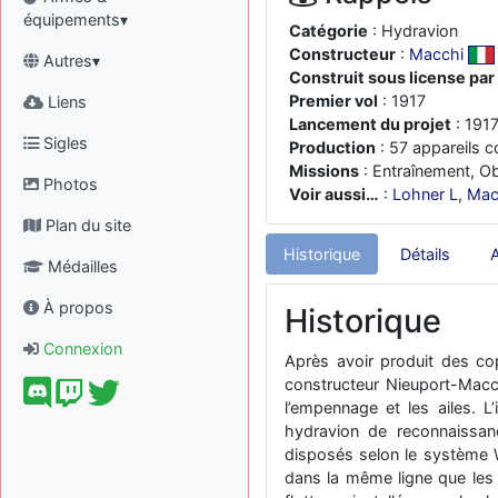
équipements▾
Catégorie
: Hydravion
Constructeur
:
Macchi
Autres▾
Construit sous license par
Premier vol
: 1917
Liens
Lancement du projet
: 191
Sigles
Production
: 57 appareils c
Missions
: Entraînement, O
Photos
Voir aussi…
:
Lohner L
,
Mac
Plan du site
Historique
Détails
Médailles
À propos
Historique
Connexion
Après avoir produit des cop
constructeur Nieuport-Macc
l’empennage et les ailes. L
hydravion de reconnaissan
disposés selon le système W
dans la même ligne que les 