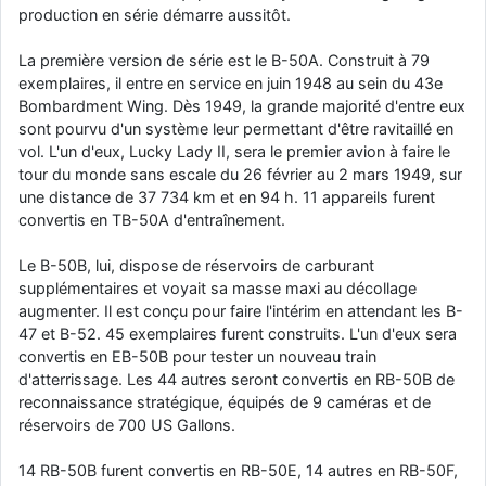
production en série démarre aussitôt.
d9pouces
: cette fois, c'est le Brésil et Singapour qui mettent le site
par terre
La première version de série est le B-50A. Construit à 79
jericho
: Ah ben je peux te confirmer que j'étais resté dans le filtre…
exemplaires, il entre en service en juin 1948 au sein du 43e
Bombardment Wing. Dès 1949, la grande majorité d'entre eux
sont pourvu d'un système leur permettant d'être ravitaillé en
d9pouces
: Désolé ! Mon filtrage a été un peu trop violent
vol. L'un d'eux, Lucky Lady II, sera le premier avion à faire le
manifestement
tour du monde sans escale du 26 février au 2 mars 1949, sur
tout voir
une distance de 37 734 km et en 94 h. 11 appareils furent
convertis en TB-50A d'entraînement.
Le B-50B, lui, dispose de réservoirs de carburant
supplémentaires et voyait sa masse maxi au décollage
augmenter. Il est conçu pour faire l'intérim en attendant les B-
47 et B-52. 45 exemplaires furent construits. L'un d'eux sera
convertis en EB-50B pour tester un nouveau train
d'atterrissage. Les 44 autres seront convertis en RB-50B de
reconnaissance stratégique, équipés de 9 caméras et de
réservoirs de 700 US Gallons.
14 RB-50B furent convertis en RB-50E, 14 autres en RB-50F,