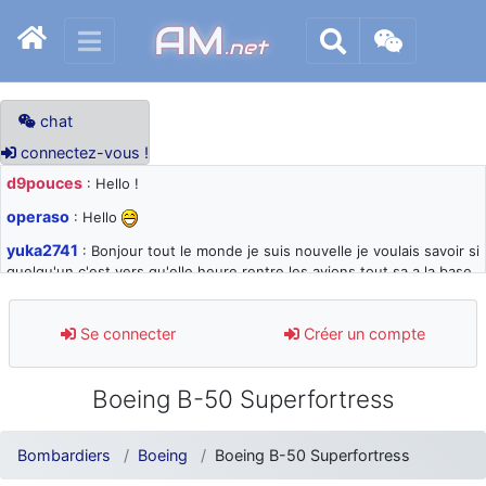
AM
.net
chat
connectez-vous !
d9pouces
: Hello !
operaso
: Hello
yuka2741
: Bonjour tout le monde je suis nouvelle je voulais savoir si
quelqu'un c'est vers qu'elle heure rentre les avions tout sa a la base
105 svp
d9pouces
: désolé pour les quelques blocages du site ces derniers
Se connecter
Créer un compte
jours : je teste des méthodes contre le spam et les bots trop nocifs
d9pouces
: Merci ! Un souvenir de la Ferté-Alais !
Boeing B-50 Superfortress
paxwax
: Super, la nouvelle bannière
d9pouces
: je suis un avion@,._,+ > lesquels ? je ne suis pas sûr de
Bombardiers
Boeing
Boeing B-50 Superfortress
comprendre