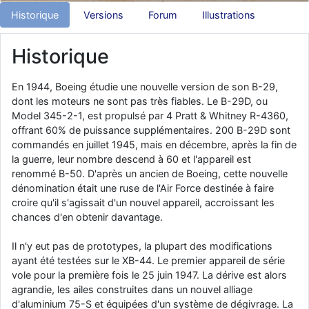
Historique
Versions
Forum
Illustrations
d9pouces
: Joyeux Noël à tous !
d9pouces
: mais tu peux tenter l'un des rares lycées militaires
Historique
comme le Prytanée dans la Sarthe, ça ne peut pas faire de mal !
d9pouces
: C'est plutôt après le lycée, voire après une prépa
En 1944, Boeing étudie une nouvelle version de son B-29,
scientifique, tu as donc encore un peu de temps devant toi
dont les moteurs ne sont pas très fiables. Le B-29D, ou
yaellerigolow
: bonjour a tous je suis un élève de première
Model 345-2-1, est propulsé par 4 Pratt & Whitney R-4360,
passionnée par l'aviation militaire , pourrais je savoir que faire après
offrant 60% de puissance supplémentaires. 200 B-29D sont
le lycée pour s'orienter et pouvoir devenir officier de l'armée de l'air?
commandés en juillet 1945, mais en décembre, après la fin de
d9pouces
: lesquels, par exemple ?
la guerre, leur nombre descend à 60 et l'appareil est
renommé B-50. D'après un ancien de Boeing, cette nouvelle
mahmoud
: bonsoir, très instructif ce site .mais nous aimerions avoir
dénomination était une ruse de l'Air Force destinée à faire
les photo des anciens appareils de l'armée de l'air de la haute -volta
croire qu'il s'agissait d'un nouvel appareil, accroissant les
d9pouces
: Ça me casse quand même bien les pieds, j’avoue
chances d'en obtenir davantage.
jericho
: Pour moi tout est à nouveau OK dirait-on… Merci à toi.
Il n'y eut pas de prototypes, la plupart des modifications
d9pouces
: En espérant n’avoir coupé les accessoires de personne
ayant été testées sur le XB-44. Le premier appareil de série
au passage !
vole pour la première fois le 25 juin 1947. La dérive est alors
agrandie, les ailes construites dans un nouvel alliage
d9pouces
: j'ai trouvé un palliatif un peu violent, mais ça devrait aller
un peu mieux
d'aluminium 75-S et équipées d'un système de dégivrage. La