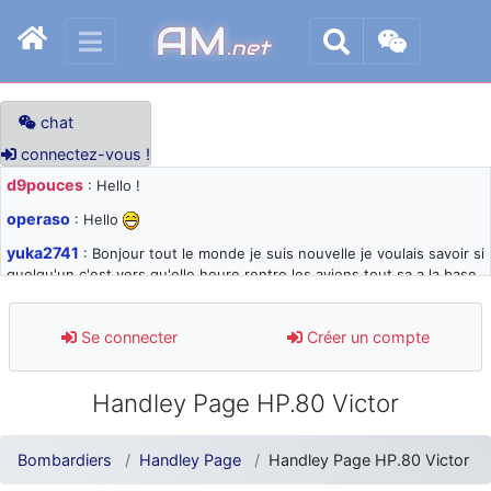
AM
.net
chat
connectez-vous !
d9pouces
: Hello !
operaso
: Hello
yuka2741
: Bonjour tout le monde je suis nouvelle je voulais savoir si
quelqu'un c'est vers qu'elle heure rentre les avions tout sa a la base
105 svp
d9pouces
: désolé pour les quelques blocages du site ces derniers
Se connecter
Créer un compte
jours : je teste des méthodes contre le spam et les bots trop nocifs
d9pouces
: Merci ! Un souvenir de la Ferté-Alais !
Handley Page HP.80 Victor
paxwax
: Super, la nouvelle bannière
d9pouces
: je suis un avion@,._,+ > lesquels ? je ne suis pas sûr de
Bombardiers
Handley Page
Handley Page HP.80 Victor
comprendre