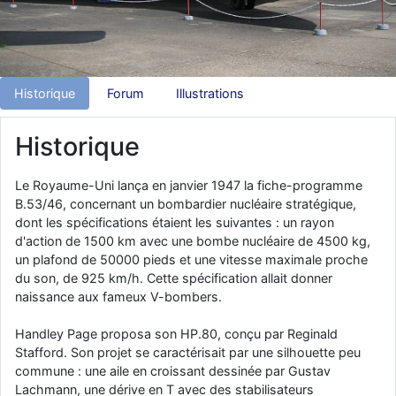
d9pouces
: Joyeux Noël à tous !
d9pouces
: mais tu peux tenter l'un des rares lycées militaires
comme le Prytanée dans la Sarthe, ça ne peut pas faire de mal !
Historique
Forum
Illustrations
d9pouces
: C'est plutôt après le lycée, voire après une prépa
scientifique, tu as donc encore un peu de temps devant toi
Historique
yaellerigolow
: bonjour a tous je suis un élève de première
passionnée par l'aviation militaire , pourrais je savoir que faire après
le lycée pour s'orienter et pouvoir devenir officier de l'armée de l'air?
Le Royaume-Uni lança en janvier 1947 la fiche-programme
d9pouces
: lesquels, par exemple ?
B.53/46, concernant un bombardier nucléaire stratégique,
dont les spécifications étaient les suivantes : un rayon
mahmoud
: bonsoir, très instructif ce site .mais nous aimerions avoir
d'action de 1500 km avec une bombe nucléaire de 4500 kg,
les photo des anciens appareils de l'armée de l'air de la haute -volta
un plafond de 50000 pieds et une vitesse maximale proche
d9pouces
: Ça me casse quand même bien les pieds, j’avoue
du son, de 925 km/h. Cette spécification allait donner
naissance aux fameux V-bombers.
jericho
: Pour moi tout est à nouveau OK dirait-on… Merci à toi.
d9pouces
: En espérant n’avoir coupé les accessoires de personne
Handley Page proposa son HP.80, conçu par Reginald
au passage !
Stafford. Son projet se caractérisait par une silhouette peu
commune : une aile en croissant dessinée par Gustav
d9pouces
: j'ai trouvé un palliatif un peu violent, mais ça devrait aller
Lachmann, une dérive en T avec des stabilisateurs
un peu mieux