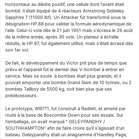
horizontaux au dièdre positif, une cellule dont l'avant était
d9pouces
: cette fois, c'est le Brésil et Singapour qui mettent le site
bombé. Il était équipé de 4 réacteurs Armstrong Siddeley
par terre
Sapphire 7 (11000 lbf). Un Attacker fut transformé sous la
jericho
: Ah ben je peux te confirmer que j'étais resté dans le filtre…
désignation HP.88 pour valider la formule aérodynamique de
l'aile. Celui-ci vola dès le 21 juin 1951 mais s'écrasa le 26 août
de la même année, après 30 vols. Un planeur à échelle
d9pouces
: Désolé ! Mon filtrage a été un peu trop violent
réduite, le HP.87, fut également utilisé, mais s'était écrasé dès
manifestement
son 1er vol.
tout voir
De fait, le développement du Victor prit plus de temps que
prévu et l'appareil fut le dernier des V-bomber à entrer en
service. Mais sa soute à bombes était plus grande, et il
pouvait emporter une bombe Grand Slam de 10 tonnes, ou 2
bombes Tallboy de 5500 kg, soit bien plus que ses
prédécesseurs.
Le prototype, WB771, fut construit à Radlett, et amené par
route à la base de Boscombe Down pour ses essais. Sur
l'emballage, on avait marqué " GELEYPANDHY /
SOUTHHAMPTON" afin de faire croire qu'il s'agissait d'un
bateau. Geleypandhy était un anagramme d'Handley Page,