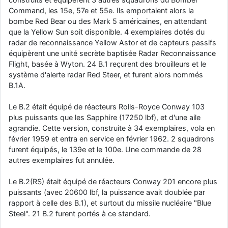
Command, les 15e, 57e et 55e. Ils emportaient alors la
bombe Red Bear ou des Mark 5 américaines, en attendant
que la Yellow Sun soit disponible. 4 exemplaires dotés du
radar de reconnaissance Yellow Astor et de capteurs passifs
équipèrent une unité secrète baptisée Radar Reconnaissance
Flight, basée à Wyton. 24 B.1 reçurent des brouilleurs et le
système d'alerte radar Red Steer, et furent alors nommés
B.1A.
Le B.2 était équipé de réacteurs Rolls-Royce Conway 103
plus puissants que les Sapphire (17250 lbf), et d'une aile
agrandie. Cette version, construite à 34 exemplaires, vola en
février 1959 et entra en service en février 1962. 2 squadrons
furent équipés, le 139e et le 100e. Une commande de 28
autres exemplaires fut annulée.
Le B.2(RS) était équipé de réacteurs Conway 201 encore plus
puissants (avec 20600 lbf, la puissance avait doublée par
rapport à celle des B.1), et surtout du missile nucléaire "Blue
Steel". 21 B.2 furent portés à ce standard.