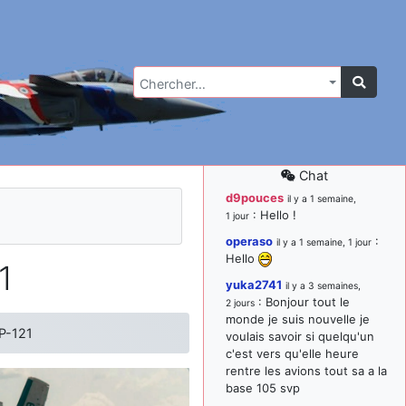
Chercher…
Chat
d9pouces
il y a 1 semaine,
: Hello !
1 jour
operaso
:
il y a 1 semaine, 1 jour
Hello
1
yuka2741
il y a 3 semaines,
: Bonjour tout le
2 jours
monde je suis nouvelle je
P-121
voulais savoir si quelqu'un
c'est vers qu'elle heure
rentre les avions tout sa a la
base 105 svp