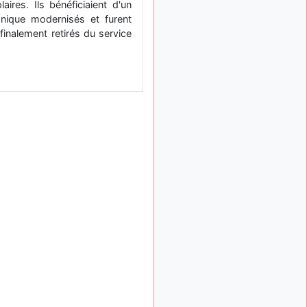
res. Ils bénéficiaient d'un
: Bonjour je
2 mois, 1 semaine
onique modernisés et furent
viens d'arriver il y a
quelques moi et quelques
inalement retirés du service
avions n'ont pas les mêmes
noms qu'aujourd'hui
ouakamois
il y a 2 mois,
: Bonjourà toutes
2 semaines
et à tous.en espérantque
ces quelques images du
Pays Basque vous auront
plu ; Agur…
d9pouces
il y a 2 mois,
: Je me rattraperai
2 semaines
à la Ferté samedi
d9pouces
il y a 2 mois,
:
2 semaines
Malheureusement non
un
peu trop loin pour moi !
fox_50
:
il y a 2 mois, 2 semaines
Bonjour, certains parmis
vous étaient-ils présent au