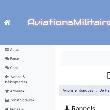
AviationsMilitair
Actus
Forum
Chat
Avions &
hélicoptères▾
Avions embarqués
De Ha
Armées▾
Constructeurs▾
Rappels
Armes &