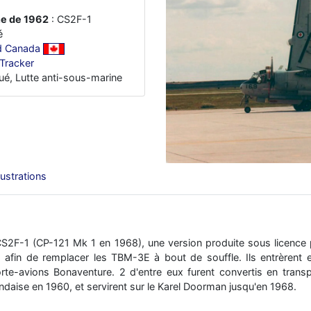
ne de 1962
: CS2F-1
é
d Canada
Tracker
ué, Lutte anti-sous-marine
llustrations
S2F-1 (CP-121 Mk 1 en 1968), une version produite sous licence 
, afin de remplacer les TBM-3E à bout de souffle. Ils entrèrent 
te-avions Bonaventure. 2 d'entre eux furent convertis en transp
landaise en 1960, et servirent sur le Karel Doorman jusqu'en 1968.