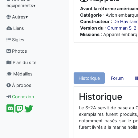
équipements▾
Avant la réforme américai
Catégorie
: Avion embarqu
Autres▾
Constructeur
:
De Havillan
Version du
:
Grumman S-2 
Liens
Missions
: Appareil embarq
Sigles
Photos
Plan du site
Médailles
Historique
Forum
I
À propos
Historique
Connexion
Le S-2A servit de base au C
exemplaires furent produits
notamment basés sur le por
furent livrés à la marine hol