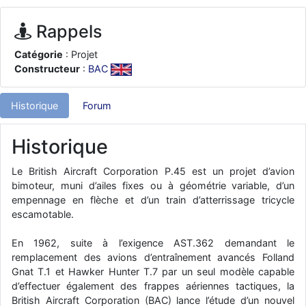
d9pouces
: ouakamois > si tu parles du sujet sur l'Armée de l'Air,
bien sûr que oui !
Rappels
je suis un avion@,._,+
: Bonjour je viens d'arriver il y a quelques
Catégorie
: Projet
moi et quelques avions n'ont pas les mêmes noms qu'aujourd'hui
Constructeur
:
BAC
ouakamois
: Bonjourà toutes et à tous.en espérantque ces
quelques images du Pays Basque vous auront plu ; Agur…
Historique
Forum
d9pouces
: Je me rattraperai à la Ferté samedi
d9pouces
: Malheureusement non
un peu trop loin pour moi !
Historique
fox_50
: Bonjour, certains parmis vous étaient-ils présent au
meeting de Lann Bihoué de 2026 ?
Le British Aircraft Corporation P.45 est un projet d’avion
bimoteur, muni d’ailes fixes ou à géométrie variable, d’un
cachée dans les pins
: Coucou et excellente année 2026 à tous et
empennage en flèche et d’un train d’atterrissage tricycle
au site!
escamotable.
jericho
: Bonne année et tous mes meilleurs voeux à tous pour
2026 !
En 1962, suite à l’exigence AST.362 demandant le
little boy
remplacement des avions d’entraînement avancés Folland
: je vous souhaite un bon réveillon pour cette nouvelle
année!
Gnat T.1 et Hawker Hunter T.7 par un seul modèle capable
d’effectuer également des frappes aériennes tactiques, la
jericho
: Merci D9pouces, à mon tour de souhaiter un Joyeux Noël
British Aircraft Corporation (BAC) lance l’étude d’un nouvel
et de bonnes fêtes de fin d'année.