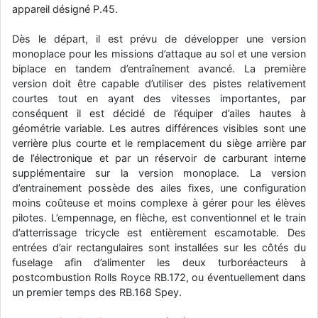
appareil désigné P.45.
d9pouces
: Joyeux Noël à tous !
Dès le départ, il est prévu de développer une version
d9pouces
: mais tu peux tenter l'un des rares lycées militaires
monoplace pour les missions d’attaque au sol et une version
comme le Prytanée dans la Sarthe, ça ne peut pas faire de mal !
biplace en tandem d’entraînement avancé. La première
d9pouces
: C'est plutôt après le lycée, voire après une prépa
version doit être capable d’utiliser des pistes relativement
scientifique, tu as donc encore un peu de temps devant toi
courtes tout en ayant des vitesses importantes, par
yaellerigolow
conséquent il est décidé de l’équiper d’ailes hautes à
: bonjour a tous je suis un élève de première
passionnée par l'aviation militaire , pourrais je savoir que faire après
géométrie variable. Les autres différences visibles sont une
le lycée pour s'orienter et pouvoir devenir officier de l'armée de l'air?
verrière plus courte et le remplacement du siège arrière par
de l’électronique et par un réservoir de carburant interne
d9pouces
: lesquels, par exemple ?
supplémentaire sur la version monoplace. La version
mahmoud
: bonsoir, très instructif ce site .mais nous aimerions avoir
d’entrainement possède des ailes fixes, une configuration
les photo des anciens appareils de l'armée de l'air de la haute -volta
moins coûteuse et moins complexe à gérer pour les élèves
pilotes. L’empennage, en flèche, est conventionnel et le train
d9pouces
: Ça me casse quand même bien les pieds, j’avoue
d’atterrissage tricycle est entièrement escamotable. Des
jericho
: Pour moi tout est à nouveau OK dirait-on… Merci à toi.
entrées d’air rectangulaires sont installées sur les côtés du
fuselage afin d’alimenter les deux turboréacteurs à
d9pouces
: En espérant n’avoir coupé les accessoires de personne
au passage !
postcombustion Rolls Royce RB.172, ou éventuellement dans
un premier temps des RB.168 Spey.
d9pouces
: j'ai trouvé un palliatif un peu violent, mais ça devrait aller
un peu mieux