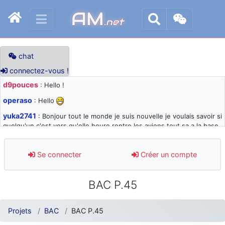
AM
.net
chat
connectez-vous !
d9pouces
: Hello !
operaso
: Hello
yuka2741
: Bonjour tout le monde je suis nouvelle je voulais savoir si
quelqu'un c'est vers qu'elle heure rentre les avions tout sa a la base
105 svp
d9pouces
: désolé pour les quelques blocages du site ces derniers
Se connecter
Créer un compte
jours : je teste des méthodes contre le spam et les bots trop nocifs
d9pouces
: Merci ! Un souvenir de la Ferté-Alais !
BAC P.45
paxwax
: Super, la nouvelle bannière
d9pouces
: je suis un avion@,._,+ > lesquels ? je ne suis pas sûr de
Projets
BAC
BAC P.45
comprendre