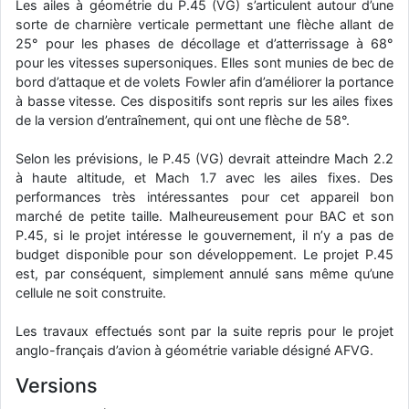
Les ailes à géométrie du P.45 (VG) s’articulent autour d’une
d9pouces
: cette fois, c'est le Brésil et Singapour qui mettent le site
sorte de charnière verticale permettant une flèche allant de
par terre
25° pour les phases de décollage et d’atterrissage à 68°
pour les vitesses supersoniques. Elles sont munies de bec de
jericho
: Ah ben je peux te confirmer que j'étais resté dans le filtre…
bord d’attaque et de volets Fowler afin d’améliorer la portance
à basse vitesse. Ces dispositifs sont repris sur les ailes fixes
d9pouces
: Désolé ! Mon filtrage a été un peu trop violent
de la version d’entraînement, qui ont une flèche de 58°.
manifestement
Selon les prévisions, le P.45 (VG) devrait atteindre Mach 2.2
tout voir
à haute altitude, et Mach 1.7 avec les ailes fixes. Des
performances très intéressantes pour cet appareil bon
marché de petite taille. Malheureusement pour BAC et son
P.45, si le projet intéresse le gouvernement, il n’y a pas de
budget disponible pour son développement. Le projet P.45
est, par conséquent, simplement annulé sans même qu’une
cellule ne soit construite.
Les travaux effectués sont par la suite repris pour le projet
anglo-français d’avion à géométrie variable désigné AFVG.
Versions