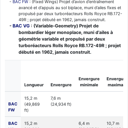
BAC FW
: (Fixed Wings) Projet d’avion d’entraînement
avancé et d’appuis au sol biplace, muni d’ailes fixes et
propulsé par deux turboréacteurs Rolls Royce RB.172-
49R ; projet débuté en 1962, jamais construit.
BAC VG
: (Variable-Geometry) Projet de
bombardier léger monoplace, muni d’ailes à
géométrie variable et propulsé par deux
turboréacteurs Rolls Royce RB.172-49R ; projet
débuté en 1962, jamais construit.
Envergure
Envergure
Longueur
Envergure
minimale
maximale
15,2 m
7,6 m
BAC
(49,869
(24,934 ft)
FW
ft)
BAC
15,2 m
6,4 m
10,7 m