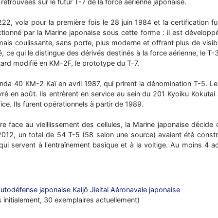
retrouvées sur le futur T-7 de la force aérienne japonaise.
, vola pour la première fois le 28 juin 1984 et la certification fu
ectionné par la Marine japonaise sous cette forme : il est dévelop
mais coulissante, sans porte, plus moderne et offrant plus de visi
ce qui le distingue des dérivés destinés à la force aérienne, le T-
ard modifié en KM-2F, le prototype du T-7.
a 40 KM-2 Kaï en avril 1987, qui prirent la dénomination T-5. Le
livré en août. Ils entrèrent en service au sein du 201 Kyoiku Kokut
vice. Ils furent opérationnels à partir de 1989.
aire face au vieillissement des cellules, la Marine japonaise déc
12, un total de 54 T-5 (58 selon une source) avaient été construi
qui servent à l'entraînement basique et à la voltige. Au moins 4 a
utodéfense japonaise Kaijō Jieitai Aéronavale japonaise
 initialement, 30 exemplaires actuellement)