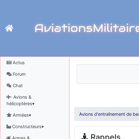
AviationsMilitair
Actus
Forum
Chat
Avions &
hélicoptères▾
Avions d'entraînement de ba
Armées▾
Constructeurs▾
Rappels
Armes &