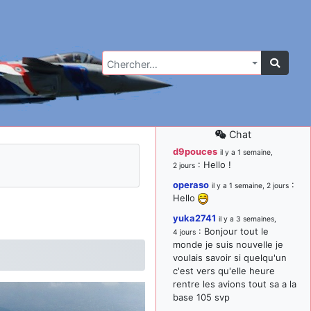
Chercher…
Chat
d9pouces
il y a 1 semaine,
: Hello !
2 jours
operaso
:
il y a 1 semaine, 2 jours
Hello
yuka2741
il y a 3 semaines,
: Bonjour tout le
4 jours
monde je suis nouvelle je
voulais savoir si quelqu'un
c'est vers qu'elle heure
rentre les avions tout sa a la
base 105 svp