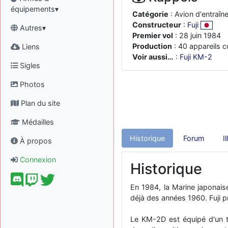
équipements▾
Catégorie
: Avion d'entraî
Constructeur
:
Fuji
Autres▾
Premier vol
: 28 juin 1984
Production
: 40 appareils c
Liens
Voir aussi…
:
Fuji KM-2
Sigles
Photos
Plan du site
Médailles
Historique
Forum
I
À propos
Connexion
Historique
En 1984, la Marine japonais
déjà des années 1960. Fuji 
Le KM-2D est équipé d'un t