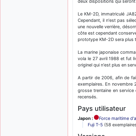
deux dispositions qui seront 
Le KM-2D, immatriculé JA8222
Cependant, il n'est pas sél
une nouvelle verrière, désor
côte est cependant conservé, 
prototype KM-2D sera plus t
La marine japonaise command
vola le 27 avril 1988 et fut 
originel qui n'est plus en ser
A partir de 2006, afin de f
exemplaires. En novembre 20
grosse trentaine en service 
recensés.
Pays utilisateur
Japon :
Force maritime d'a
Fuji T-5
(58 exemplaires