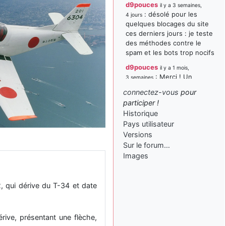
d9pouces
il y a 3 semaines,
: désolé pour les
4 jours
quelques blocages du site
ces derniers jours : je teste
des méthodes contre le
spam et les bots trop nocifs
d9pouces
il y a 1 mois,
: Merci ! Un
3 semaines
souvenir de la Ferté-Alais !
connectez-vous
pour
paxwax
:
participer !
il y a 1 mois, 3 semaines
Super, la nouvelle bannière
Historique
Pays utilisateur
d9pouces
il y a 2 mois,
Versions
: je suis un
1 semaine
avion@,._,+ > lesquels ? je
Sur le forum…
ne suis pas sûr de
Images
comprendre
d9pouces
il y a 2 mois,
, qui dérive du T-34 et date
: ouakamois > si tu
1 semaine
parles du sujet sur l'Armée
de l'Air, bien sûr que oui !
ive, présentant une flèche,
je suis un avion@,._,+
il y a