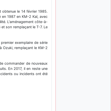
: Bonjour je
2 mois, 1 semaine
viens d'arriver il y a
t obtenue le 14 février 1985.
quelques moi et quelques
pé en 1987 en KM-2 Kaï, avec
avions n'ont pas les mêmes
noms qu'aujourd'hui
bilité. L'aménagement côte-à-
3 et son remplaçant le T-7. Le
ouakamois
il y a 2 mois,
: Bonjourà toutes
2 semaines
et à tous.en espérantque
 premier exemplaire de série
ces quelques images du
Pays Basque vous auront
ai à Ozuki, remplaçant le KM-2
plu ; Agur…
d9pouces
il y a 2 mois,
ide de commander de nouveaux
: Je me rattraperai
3 semaines
ts. En 2017, il en reste une
à la Ferté samedi
ccidents ou incidents ont été
d9pouces
il y a 2 mois,
:
3 semaines
Malheureusement non
un
peu trop loin pour moi !
fox_50
:
il y a 2 mois, 3 semaines
Bonjour, certains parmis
vous étaient-ils présent au