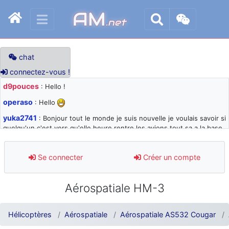
AM
.net
chat
connectez-vous !
d9pouces
: Hello !
operaso
: Hello
yuka2741
: Bonjour tout le monde je suis nouvelle je voulais savoir si
quelqu'un c'est vers qu'elle heure rentre les avions tout sa a la base
105 svp
d9pouces
: désolé pour les quelques blocages du site ces derniers
Se connecter
Créer un compte
jours : je teste des méthodes contre le spam et les bots trop nocifs
d9pouces
: Merci ! Un souvenir de la Ferté-Alais !
Aérospatiale HM-3
paxwax
: Super, la nouvelle bannière
d9pouces
: je suis un avion@,._,+ > lesquels ? je ne suis pas sûr de
Hélicoptères
Aérospatiale
Aérospatiale AS532 Cougar
comprendre