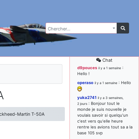
Chercher…
Chat
d9pouces
:
il y a 1 semaine
Hello !
operaso
: Hello
il y a 1 semaine
A
yuka2741
il y a 3 semaines,
: Bonjour tout le
2 jours
monde je suis nouvelle je
ckheed-Martin T-50A
voulais savoir si quelqu'un
c'est vers qu'elle heure
rentre les avions tout sa a la
base 105 svp