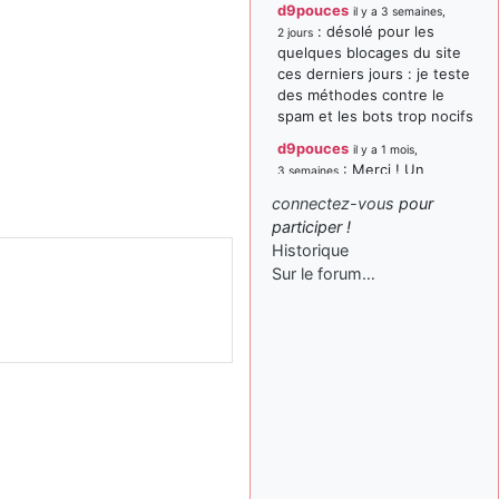
d9pouces
il y a 3 semaines,
: désolé pour les
2 jours
quelques blocages du site
ces derniers jours : je teste
des méthodes contre le
spam et les bots trop nocifs
d9pouces
il y a 1 mois,
: Merci ! Un
3 semaines
souvenir de la Ferté-Alais !
connectez-vous
pour
paxwax
:
participer !
il y a 1 mois, 3 semaines
Super, la nouvelle bannière
Historique
Sur le forum…
d9pouces
il y a 2 mois,
: je suis un
1 semaine
avion@,._,+ > lesquels ? je
ne suis pas sûr de
comprendre
d9pouces
il y a 2 mois,
: ouakamois > si tu
1 semaine
parles du sujet sur l'Armée
de l'Air, bien sûr que oui !
je suis un avion@,._,+
il y a