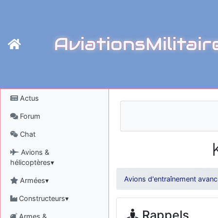
AviationsMilitair
Actus
Forum
Chat
Avions &
hélicoptères▾
Avions d'entraînement avanc
Armées▾
Constructeurs▾
Rappels
Armes &