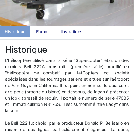
d9pouces
: Joyeux Noël à tous !
d9pouces
: mais tu peux tenter l'un des rares lycées militaires
comme le Prytanée dans la Sarthe, ça ne peut pas faire de mal !
Historique
Forum
Illustrations
d9pouces
: C'est plutôt après le lycée, voire après une prépa
scientifique, tu as donc encore un peu de temps devant toi
Historique
yaellerigolow
: bonjour a tous je suis un élève de première
passionnée par l'aviation militaire , pourrais je savoir que faire après
le lycée pour s'orienter et pouvoir devenir officier de l'armée de l'air?
L'hélicoptère utilisé dans la série "Supercopter" était un des
derniers Bell 222A construits (première série) modifié en
d9pouces
: lesquels, par exemple ?
"hélicoptère de combat" par JetCopters Inc, société
mahmoud
: bonsoir, très instructif ce site .mais nous aimerions avoir
spécialisée dans les tournages aériens et située sur l'aéroport
les photo des anciens appareils de l'armée de l'air de la haute -volta
de Van Nuys en Californie. Il fut peint en noir sur le dessus et
gris perle (proche du blanc) en dessous, de façon à présenter
d9pouces
: Ça me casse quand même bien les pieds, j’avoue
un look agressif de requin. Il portait le numéro de série 47085
jericho
: Pour moi tout est à nouveau OK dirait-on… Merci à toi.
et l'immatriculation N3176S. Il est surnommé "the Lady" dans
la série.
d9pouces
: En espérant n’avoir coupé les accessoires de personne
au passage !
Le Bell 222 fut choisi par le producteur Donald P. Bellisario en
d9pouces
: j'ai trouvé un palliatif un peu violent, mais ça devrait aller
raison de ses lignes particulièrement élégantes. La série,
un peu mieux