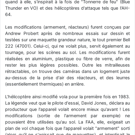
quand à elle, s'inspirait à la fois de "Tonnerre de feu" (Blue
d9pouces
: cette fois, c'est le Brésil et Singapour qui mettent le site
Thunder en VO) et des hélicoptères d'attaque tels que l'AH-
par terre
64.
jericho
: Ah ben je peux te confirmer que j'étais resté dans le filtre…
Les modifications (armement, réacteurs) furent conçues par
Andrew Probert après de nombreux essais sur dessin et
d9pouces
: Désolé ! Mon filtrage a été un peu trop violent
testées sur une maquette grandeur nature, le tout premier Bell
manifestement
222 (47001). Celui-ci, qui ne volait plus, servit également au
tournage, pour les scènes au sol. Les modifications furent
tout voir
réalisées en aluminium, plastique ou fibre de verre, afin de
rester les plus légères possibles. Outre les mitrailleuses
rétractables, on trouve des caméras dans un logement juste
au-dessus de la prise d'air des réacteurs, et des leurres
(essentiellement thermiques) en arrière.
L'hélicoptère ainsi modifié vola pour la première fois en 1983.
La légende veut que le pilote d'essai, David Jones, déclara au
producteur que l'appareil volait encore mieux qu'avant ! Les
modifications (sortie de l'armement par exemple) ne
pouvaient être utilisées qu'au sol. La FAA, elle, exigeait un
plan de vol chaque fois que l'appareil volait "armement" sorti
(alors qu'il ne s'agissait que de maquettes), et interdisait le