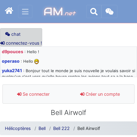
AM
.net
chat
connectez-vous !
d9pouces
: Hello !
operaso
: Hello
yuka2741
: Bonjour tout le monde je suis nouvelle je voulais savoir si
quelqu'un c'est vers qu'elle heure rentre les avions tout sa a la base
105 svp
d9pouces
: désolé pour les quelques blocages du site ces derniers
Se connecter
Créer un compte
jours : je teste des méthodes contre le spam et les bots trop nocifs
d9pouces
: Merci ! Un souvenir de la Ferté-Alais !
Bell Airwolf
paxwax
: Super, la nouvelle bannière
d9pouces
: je suis un avion@,._,+ > lesquels ? je ne suis pas sûr de
Hélicoptères
Bell
Bell 222
Bell Airwolf
comprendre