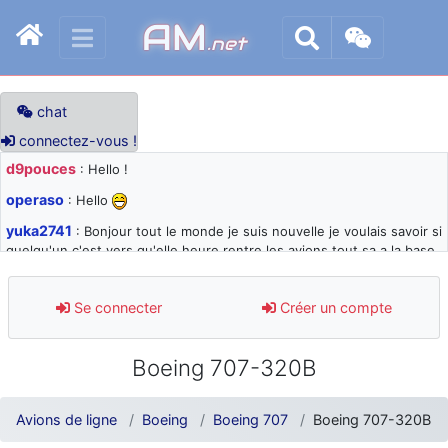
AM
.net
chat
connectez-vous !
d9pouces
: Hello !
operaso
: Hello
yuka2741
: Bonjour tout le monde je suis nouvelle je voulais savoir si
quelqu'un c'est vers qu'elle heure rentre les avions tout sa a la base
105 svp
d9pouces
: désolé pour les quelques blocages du site ces derniers
Se connecter
Créer un compte
jours : je teste des méthodes contre le spam et les bots trop nocifs
d9pouces
: Merci ! Un souvenir de la Ferté-Alais !
Boeing 707-320B
paxwax
: Super, la nouvelle bannière
d9pouces
: je suis un avion@,._,+ > lesquels ? je ne suis pas sûr de
Avions de ligne
Boeing
Boeing 707
Boeing 707-320B
comprendre