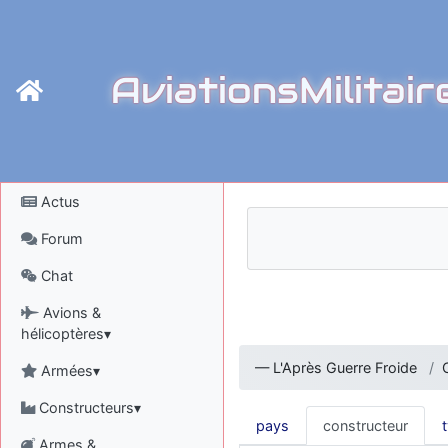
AviationsMilitair
Actus
Forum
Chat
Avions &
hélicoptères▾
—
L'Après Guerre Froide
Armées▾
Constructeurs▾
pays
constructeur
Armes &