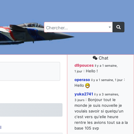
Chercher…
Chat
d9pouces
il y a 1 semaine,
: Hello !
1 jour
operaso
:
il y a 1 semaine, 1 jour
Hello
yuka2741
il y a 3 semaines,
: Bonjour tout le
3 jours
monde je suis nouvelle je
voulais savoir si quelqu'un
c'est vers qu'elle heure
rentre les avions tout sa a la
l
base 105 svp