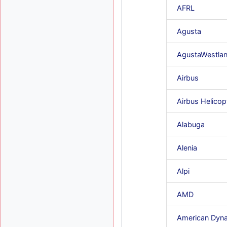
AFRL
Agusta
AgustaWestla
Airbus
Airbus Helicop
Alabuga
Alenia
Alpi
AMD
American Dyn