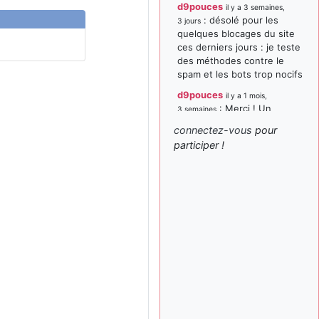
d9pouces
il y a 3 semaines,
: désolé pour les
3 jours
quelques blocages du site
ces derniers jours : je teste
des méthodes contre le
spam et les bots trop nocifs
d9pouces
il y a 1 mois,
: Merci ! Un
3 semaines
souvenir de la Ferté-Alais !
connectez-vous
pour
paxwax
:
participer !
il y a 1 mois, 3 semaines
Super, la nouvelle bannière
d9pouces
il y a 2 mois,
: je suis un
1 semaine
avion@,._,+ > lesquels ? je
ne suis pas sûr de
comprendre
d9pouces
il y a 2 mois,
: ouakamois > si tu
1 semaine
parles du sujet sur l'Armée
de l'Air, bien sûr que oui !
je suis un avion@,._,+
il y a