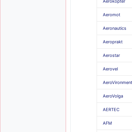
Aerokopter
Aeromot
Aeronautics
Aeroprakt
Aerostar
Aerovel
AeroVironmen
AeroVolga
AERTEC
AFM