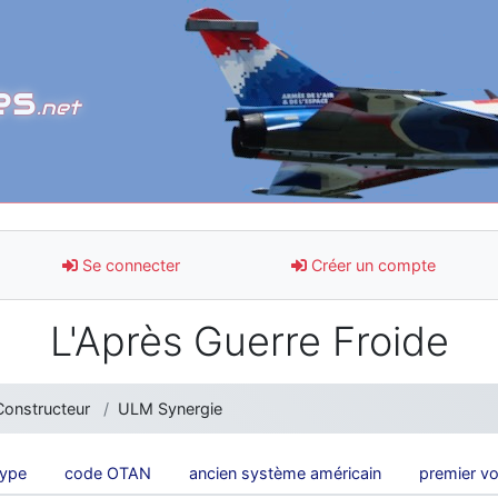
es
.net
Se connecter
Créer un compte
L'Après Guerre Froide
Constructeur
ULM Synergie
type
code OTAN
ancien système américain
premier vo