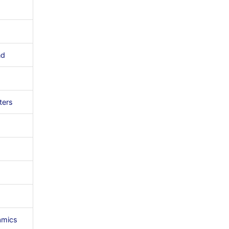
nd
ters
amics