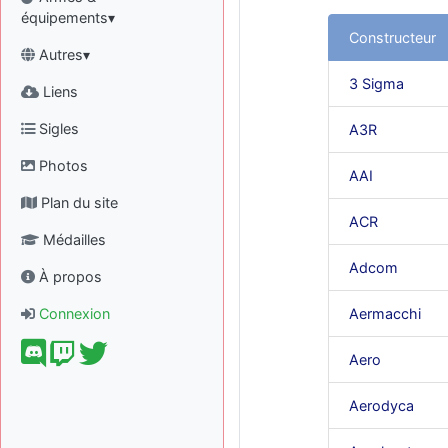
équipements▾
Constructeur
Autres▾
3 Sigma
Liens
Sigles
A3R
Photos
AAI
Plan du site
ACR
Médailles
Adcom
À propos
Connexion
Aermacchi
Aero
Aerodyca