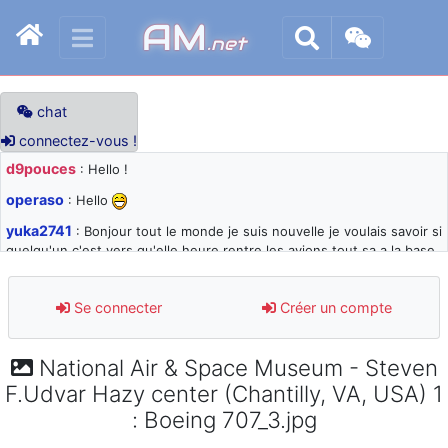
AM
.net
chat
connectez-vous !
d9pouces
: Hello !
operaso
: Hello
yuka2741
: Bonjour tout le monde je suis nouvelle je voulais savoir si
quelqu'un c'est vers qu'elle heure rentre les avions tout sa a la base
105 svp
d9pouces
: désolé pour les quelques blocages du site ces derniers
Se connecter
Créer un compte
jours : je teste des méthodes contre le spam et les bots trop nocifs
d9pouces
: Merci ! Un souvenir de la Ferté-Alais !
National Air & Space Museum - Steven
paxwax
: Super, la nouvelle bannière
F.Udvar Hazy center (Chantilly, VA, USA) 1
d9pouces
: je suis un avion@,._,+ > lesquels ? je ne suis pas sûr de
: Boeing 707_3.jpg
comprendre