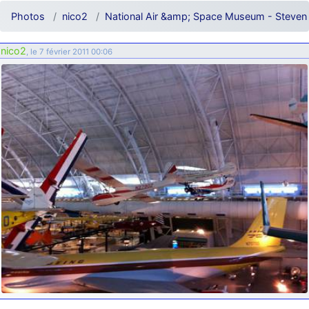
d9pouces
: ouakamois > si tu parles du sujet sur l'Armée de l'Air,
Photos
nico2
National Air &amp; Space Museum - Steven 
bien sûr que oui !
je suis un avion@,._,+
: Bonjour je viens d'arriver il y a quelques
nico2
, le 7 février 2011 00:06
moi et quelques avions n'ont pas les mêmes noms qu'aujourd'hui
ouakamois
: Bonjourà toutes et à tous.en espérantque ces
quelques images du Pays Basque vous auront plu ; Agur…
d9pouces
: Je me rattraperai à la Ferté samedi
d9pouces
: Malheureusement non
un peu trop loin pour moi !
fox_50
: Bonjour, certains parmis vous étaient-ils présent au
meeting de Lann Bihoué de 2026 ?
cachée dans les pins
: Coucou et excellente année 2026 à tous et
au site!
jericho
: Bonne année et tous mes meilleurs voeux à tous pour
2026 !
little boy
: je vous souhaite un bon réveillon pour cette nouvelle
année!
jericho
: Merci D9pouces, à mon tour de souhaiter un Joyeux Noël
et de bonnes fêtes de fin d'année.