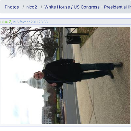
d9pouces
: ouakamois > si tu parles du sujet sur l'Armée de l'Air,
Photos
nico2
White House / US Congress - Presidential 
bien sûr que oui !
je suis un avion@,._,+
: Bonjour je viens d'arriver il y a quelques
nico2
, le 6 février 2011 23:33
moi et quelques avions n'ont pas les mêmes noms qu'aujourd'hui
ouakamois
: Bonjourà toutes et à tous.en espérantque ces
quelques images du Pays Basque vous auront plu ; Agur…
d9pouces
: Je me rattraperai à la Ferté samedi
d9pouces
: Malheureusement non
un peu trop loin pour moi !
fox_50
: Bonjour, certains parmis vous étaient-ils présent au
meeting de Lann Bihoué de 2026 ?
cachée dans les pins
: Coucou et excellente année 2026 à tous et
au site!
jericho
: Bonne année et tous mes meilleurs voeux à tous pour
2026 !
little boy
: je vous souhaite un bon réveillon pour cette nouvelle
année!
jericho
: Merci D9pouces, à mon tour de souhaiter un Joyeux Noël
et de bonnes fêtes de fin d'année.