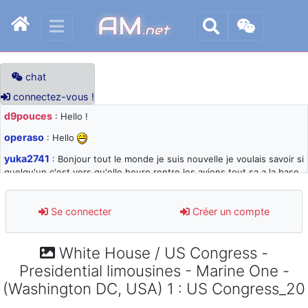
AM
.net
chat
connectez-vous !
d9pouces
: Hello !
operaso
: Hello
yuka2741
: Bonjour tout le monde je suis nouvelle je voulais savoir si
quelqu'un c'est vers qu'elle heure rentre les avions tout sa a la base
105 svp
d9pouces
: désolé pour les quelques blocages du site ces derniers
Se connecter
Créer un compte
jours : je teste des méthodes contre le spam et les bots trop nocifs
d9pouces
: Merci ! Un souvenir de la Ferté-Alais !
White House / US Congress -
paxwax
: Super, la nouvelle bannière
Presidential limousines - Marine One -
d9pouces
: je suis un avion@,._,+ > lesquels ? je ne suis pas sûr de
(Washington DC, USA) 1 : US Congress_20
comprendre