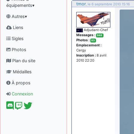
tmor
, le 6 septembre 2010 15:16
équipements▾
Autres▾
Liens
Adjudant-Chef
Messages :
948
Sigles
Photos :
83
Emplacement :
Photos
Cergy
Inscription :
8 avril
Plan du site
2010 22:20
Médailles
À propos
Connexion