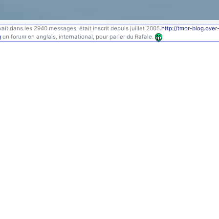
ait dans les 2940 messages, était inscrit depuis juillet 2005.
http://tmor-blog.ove
g
un forum en anglais, international, pour parler du Rafale.