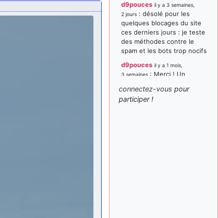
d9pouces
il y a 3 semaines,
: désolé pour les
2 jours
quelques blocages du site
ces derniers jours : je teste
des méthodes contre le
spam et les bots trop nocifs
d9pouces
il y a 1 mois,
: Merci ! Un
3 semaines
souvenir de la Ferté-Alais !
connectez-vous
pour
paxwax
:
participer !
il y a 1 mois, 3 semaines
Super, la nouvelle bannière
d9pouces
il y a 2 mois,
: je suis un
1 semaine
avion@,._,+ > lesquels ? je
ne suis pas sûr de
comprendre
d9pouces
il y a 2 mois,
: ouakamois > si tu
1 semaine
parles du sujet sur l'Armée
de l'Air, bien sûr que oui !
je suis un avion@,._,+
il y a