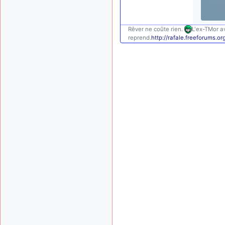
Rêver ne coûte rien.
L'ex-TMor av
reprend.
http://rafale.freeforums.or