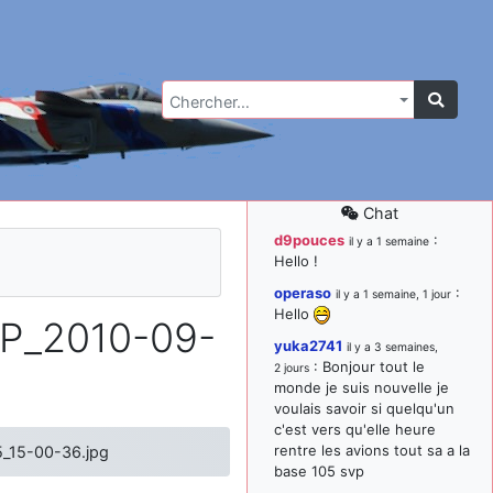
Chercher…
Chat
d9pouces
:
il y a 1 semaine
Hello !
operaso
:
il y a 1 semaine, 1 jour
Hello
CP_2010-09-
yuka2741
il y a 3 semaines,
: Bonjour tout le
2 jours
monde je suis nouvelle je
voulais savoir si quelqu'un
c'est vers qu'elle heure
rentre les avions tout sa a la
5_15-00-36.jpg
base 105 svp