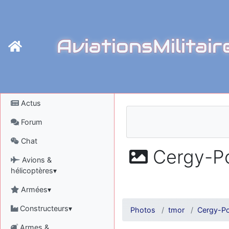
AviationsMilitair
Actus
Forum
Chat
Cergy-Po
Avions &
hélicoptères▾
Armées▾
Constructeurs▾
Photos
tmor
Cergy-Po
Armes &