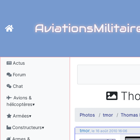
AviationsMilitair
Actus
Forum
Chat
Tho
Avions &
hélicoptères▾
Photos
tmor
Thomas 
Armées▾
Constructeurs▾
tmor
, le 16 août 2010 16:06
Armes &