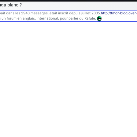
uga blanc ?
ait dans les 2940 messages, était inscrit depuis juillet 2005.
http://tmor-blog.ove
g
un forum en anglais, international, pour parler du Rafale.