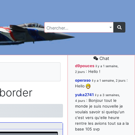
Chercher…
Chat
d9pouces
il y a 1 semaine,
: Hello !
2 jours
operaso
:
il y a 1 semaine, 2 jours
Hello
border
yuka2741
il y a 3 semaines,
: Bonjour tout le
4 jours
monde je suis nouvelle je
voulais savoir si quelqu'un
c'est vers qu'elle heure
rentre les avions tout sa a la
base 105 svp