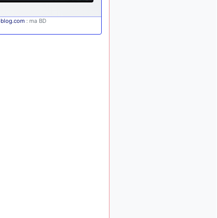
: Bonjour je
2 mois, 1 semaine
viens d'arriver il y a
r-blog.com
: ma BD
quelques moi et quelques
avions n'ont pas les mêmes
noms qu'aujourd'hui
ouakamois
il y a 2 mois,
: Bonjourà toutes
2 semaines
et à tous.en espérantque
ces quelques images du
Pays Basque vous auront
plu ; Agur…
d9pouces
il y a 2 mois,
: Je me rattraperai
3 semaines
à la Ferté samedi
d9pouces
il y a 2 mois,
:
3 semaines
Malheureusement non
un
peu trop loin pour moi !
fox_50
:
il y a 2 mois, 3 semaines
Bonjour, certains parmis
vous étaient-ils présent au