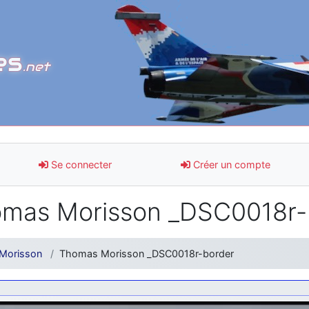
es
.net
Se connecter
Créer un compte
mas Morisson _DSC0018r-
Morisson
Thomas Morisson _DSC0018r-border