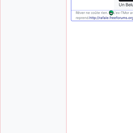
Un Bel
Rêver ne coûte rien.
L'ex-TMor av
reprend.
http://rafale.freeforums.or