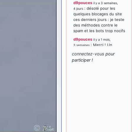
d9pouces
il y a 3 semaines,
: désolé pour les
4 jours
quelques blocages du site
ces derniers jours : je teste
des méthodes contre le
spam et les bots trop nocifs
d9pouces
il y a 1 mois,
: Merci ! Un
3 semaines
souvenir de la Ferté-Alais !
connectez-vous
pour
paxwax
:
participer !
il y a 1 mois, 3 semaines
Super, la nouvelle bannière
d9pouces
il y a 2 mois,
: je suis un
1 semaine
avion@,._,+ > lesquels ? je
ne suis pas sûr de
comprendre
d9pouces
il y a 2 mois,
: ouakamois > si tu
1 semaine
parles du sujet sur l'Armée
de l'Air, bien sûr que oui !
je suis un avion@,._,+
il y a