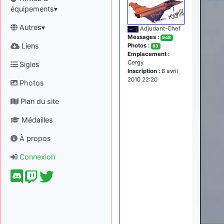
équipements▾
Autres▾
Adjudant-Chef
Messages :
948
Liens
Photos :
83
Emplacement :
Cergy
Sigles
Inscription :
8 avril
2010 22:20
Photos
Plan du site
Médailles
À propos
Connexion