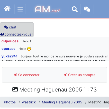
AM
.net
chat
connectez-vous !
d9pouces
: Hello !
operaso
: Hello
yuka2741
: Bonjour tout le monde je suis nouvelle je voulais savoir si
quelqu'un c'est vers qu'elle heure rentre les avions tout sa a la base
105 svp
d9pouces
: désolé pour les quelques blocages du site ces derniers
Se connecter
Créer un compte
jours : je teste des méthodes contre le spam et les bots trop nocifs
d9pouces
: Merci ! Un souvenir de la Ferté-Alais !
Meeting Haguenau 2005 1 : 73
paxwax
: Super, la nouvelle bannière
d9pouces
: je suis un avion@,._,+ > lesquels ? je ne suis pas sûr de
Photos
wastrick
Meeting Haguenau 2005
Meeting Hag
comprendre