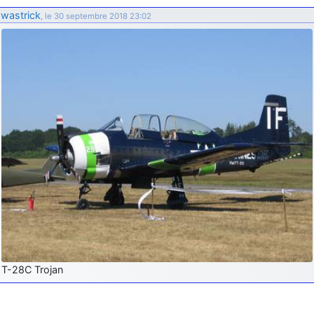
d9pouces
: ouakamois > si tu parles du sujet sur l'Armée de l'Air,
wastrick
, le 30 septembre 2018 23:02
bien sûr que oui !
je suis un avion@,._,+
: Bonjour je viens d'arriver il y a quelques
moi et quelques avions n'ont pas les mêmes noms qu'aujourd'hui
ouakamois
: Bonjourà toutes et à tous.en espérantque ces
quelques images du Pays Basque vous auront plu ; Agur…
d9pouces
: Je me rattraperai à la Ferté samedi
d9pouces
: Malheureusement non
un peu trop loin pour moi !
fox_50
: Bonjour, certains parmis vous étaient-ils présent au
meeting de Lann Bihoué de 2026 ?
cachée dans les pins
: Coucou et excellente année 2026 à tous et
au site!
jericho
: Bonne année et tous mes meilleurs voeux à tous pour
2026 !
little boy
: je vous souhaite un bon réveillon pour cette nouvelle
T-28C Trojan
année!
jericho
: Merci D9pouces, à mon tour de souhaiter un Joyeux Noël
et de bonnes fêtes de fin d'année.