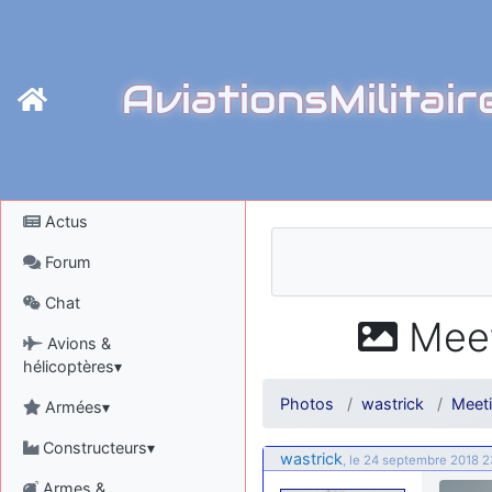
AviationsMilitair
Actus
Forum
Chat
Meet
Avions &
hélicoptères▾
Photos
wastrick
Meet
Armées▾
Constructeurs▾
wastrick
, le 24 septembre 2018 2
Armes &