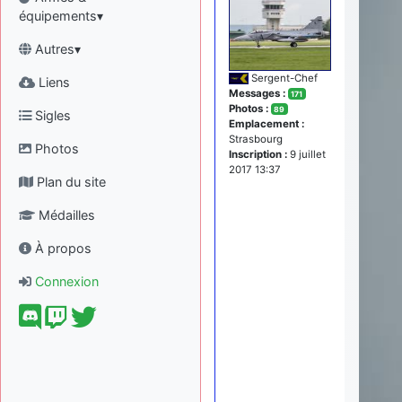
équipements▾
Autres▾
Sergent-Chef
Liens
Messages :
171
Photos :
89
Sigles
Emplacement :
Strasbourg
Photos
Inscription :
9 juillet
2017 13:37
Plan du site
Médailles
À propos
Connexion