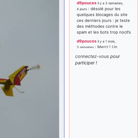
d9pouces
il y a 3 semaines,
: désolé pour les
4 jours
quelques blocages du site
ces derniers jours : je teste
des méthodes contre le
spam et les bots trop nocifs
d9pouces
il y a 1 mois,
: Merci ! Un
3 semaines
souvenir de la Ferté-Alais !
connectez-vous
pour
paxwax
:
participer !
il y a 1 mois, 3 semaines
Super, la nouvelle bannière
d9pouces
il y a 2 mois,
: je suis un
1 semaine
avion@,._,+ > lesquels ? je
ne suis pas sûr de
comprendre
d9pouces
il y a 2 mois,
: ouakamois > si tu
1 semaine
parles du sujet sur l'Armée
de l'Air, bien sûr que oui !
je suis un avion@,._,+
il y a