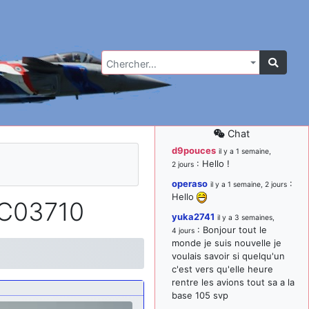
Chercher…
Chat
d9pouces
il y a 1 semaine,
: Hello !
2 jours
operaso
:
il y a 1 semaine, 2 jours
Hello
SC03710
yuka2741
il y a 3 semaines,
: Bonjour tout le
4 jours
monde je suis nouvelle je
voulais savoir si quelqu'un
c'est vers qu'elle heure
rentre les avions tout sa a la
base 105 svp