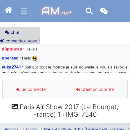
AM
.net
chat
connectez-vous !
d9pouces
: Hello !
operaso
: Hello
yuka2741
: Bonjour tout le monde je suis nouvelle je voulais savoir si
quelqu'un c'est vers qu'elle heure rentre les avions tout sa a la base
105 svp
d9pouces
: désolé pour les quelques blocages du site ces derniers
Se connecter
Créer un compte
jours : je teste des méthodes contre le spam et les bots trop nocifs
d9pouces
: Merci ! Un souvenir de la Ferté-Alais !
Paris Air Show 2017 (Le Bourget,
paxwax
: Super, la nouvelle bannière
France) 1 : IMG_7540
d9pouces
: je suis un avion@,._,+ > lesquels ? je ne suis pas sûr de
comprendre
Photos
nico2
Paris Air Show 2017 (Le Bourget, France)