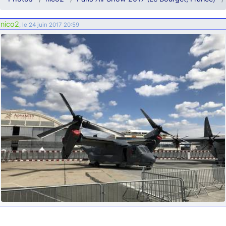
d9pouces
: ouakamois > si tu parles du sujet sur l'Armée de l'Air,
bien sûr que oui !
nico2
, le 24 juin 2017 20:59
je suis un avion@,._,+
: Bonjour je viens d'arriver il y a quelques
moi et quelques avions n'ont pas les mêmes noms qu'aujourd'hui
ouakamois
: Bonjourà toutes et à tous.en espérantque ces
quelques images du Pays Basque vous auront plu ; Agur…
d9pouces
: Je me rattraperai à la Ferté samedi
d9pouces
: Malheureusement non
un peu trop loin pour moi !
fox_50
: Bonjour, certains parmis vous étaient-ils présent au
meeting de Lann Bihoué de 2026 ?
cachée dans les pins
: Coucou et excellente année 2026 à tous et
au site!
jericho
: Bonne année et tous mes meilleurs voeux à tous pour
2026 !
little boy
: je vous souhaite un bon réveillon pour cette nouvelle
année!
jericho
: Merci D9pouces, à mon tour de souhaiter un Joyeux Noël
et de bonnes fêtes de fin d'année.