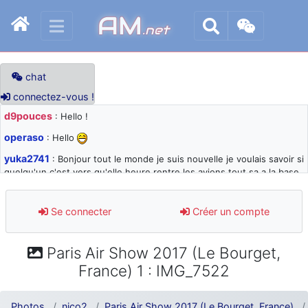
AM
.net
chat
connectez-vous !
d9pouces
: Hello !
operaso
: Hello
yuka2741
: Bonjour tout le monde je suis nouvelle je voulais savoir si
quelqu'un c'est vers qu'elle heure rentre les avions tout sa a la base
105 svp
d9pouces
: désolé pour les quelques blocages du site ces derniers
Se connecter
Créer un compte
jours : je teste des méthodes contre le spam et les bots trop nocifs
d9pouces
: Merci ! Un souvenir de la Ferté-Alais !
Paris Air Show 2017 (Le Bourget,
paxwax
: Super, la nouvelle bannière
France) 1 : IMG_7522
d9pouces
: je suis un avion@,._,+ > lesquels ? je ne suis pas sûr de
comprendre
Photos
nico2
Paris Air Show 2017 (Le Bourget, France)