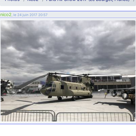
d9pouces
: ouakamois > si tu parles du sujet sur l'Armée de l'Air,
bien sûr que oui !
nico2
, le 24 juin 2017 20:57
je suis un avion@,._,+
: Bonjour je viens d'arriver il y a quelques
moi et quelques avions n'ont pas les mêmes noms qu'aujourd'hui
ouakamois
: Bonjourà toutes et à tous.en espérantque ces
quelques images du Pays Basque vous auront plu ; Agur…
d9pouces
: Je me rattraperai à la Ferté samedi
d9pouces
: Malheureusement non
un peu trop loin pour moi !
fox_50
: Bonjour, certains parmis vous étaient-ils présent au
meeting de Lann Bihoué de 2026 ?
cachée dans les pins
: Coucou et excellente année 2026 à tous et
au site!
jericho
: Bonne année et tous mes meilleurs voeux à tous pour
2026 !
little boy
: je vous souhaite un bon réveillon pour cette nouvelle
année!
jericho
: Merci D9pouces, à mon tour de souhaiter un Joyeux Noël
et de bonnes fêtes de fin d'année.