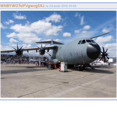
d9pouces
: ouakamois > si tu parles du sujet sur l'Armée de l'Air,
WNBYWO7sIFVgwcg5XJ
, le 23 août 2015 01:43
bien sûr que oui !
je suis un avion@,._,+
: Bonjour je viens d'arriver il y a quelques
moi et quelques avions n'ont pas les mêmes noms qu'aujourd'hui
ouakamois
: Bonjourà toutes et à tous.en espérantque ces
quelques images du Pays Basque vous auront plu ; Agur…
d9pouces
: Je me rattraperai à la Ferté samedi
d9pouces
: Malheureusement non
un peu trop loin pour moi !
fox_50
: Bonjour, certains parmis vous étaient-ils présent au
meeting de Lann Bihoué de 2026 ?
cachée dans les pins
: Coucou et excellente année 2026 à tous et
au site!
jericho
: Bonne année et tous mes meilleurs voeux à tous pour
2026 !
little boy
: je vous souhaite un bon réveillon pour cette nouvelle
année!
jericho
: Merci D9pouces, à mon tour de souhaiter un Joyeux Noël
et de bonnes fêtes de fin d'année.