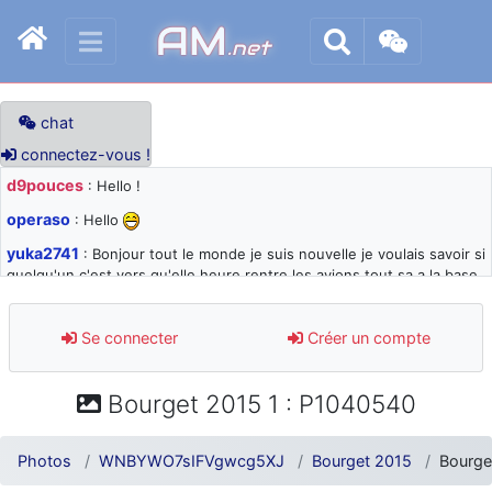
AM
.net
chat
connectez-vous !
d9pouces
: Hello !
operaso
: Hello
yuka2741
: Bonjour tout le monde je suis nouvelle je voulais savoir si
quelqu'un c'est vers qu'elle heure rentre les avions tout sa a la base
105 svp
d9pouces
: désolé pour les quelques blocages du site ces derniers
Se connecter
Créer un compte
jours : je teste des méthodes contre le spam et les bots trop nocifs
d9pouces
: Merci ! Un souvenir de la Ferté-Alais !
Bourget 2015 1 : P1040540
paxwax
: Super, la nouvelle bannière
d9pouces
: je suis un avion@,._,+ > lesquels ? je ne suis pas sûr de
Photos
WNBYWO7sIFVgwcg5XJ
Bourget 2015
Bourge
comprendre