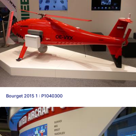
d9pouces
: Joyeux Noël à tous !
d9pouces
: mais tu peux tenter l'un des rares lycées militaires
comme le Prytanée dans la Sarthe, ça ne peut pas faire de mal !
d9pouces
: C'est plutôt après le lycée, voire après une prépa
scientifique, tu as donc encore un peu de temps devant toi
yaellerigolow
: bonjour a tous je suis un élève de première
passionnée par l'aviation militaire , pourrais je savoir que faire après
le lycée pour s'orienter et pouvoir devenir officier de l'armée de l'air?
d9pouces
: lesquels, par exemple ?
mahmoud
: bonsoir, très instructif ce site .mais nous aimerions avoir
les photo des anciens appareils de l'armée de l'air de la haute -volta
d9pouces
: Ça me casse quand même bien les pieds, j’avoue
Bourget 2015 1 : P1040300
jericho
: Pour moi tout est à nouveau OK dirait-on… Merci à toi.
d9pouces
: En espérant n’avoir coupé les accessoires de personne
au passage !
d9pouces
: j'ai trouvé un palliatif un peu violent, mais ça devrait aller
un peu mieux