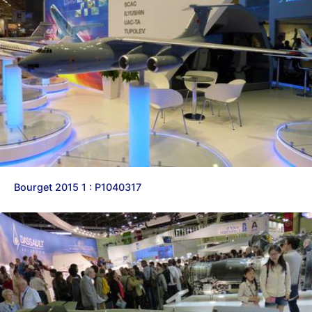
d9pouces
: cette fois, c'est le Brésil et Singapour qui mettent le site
par terre
jericho
: Ah ben je peux te confirmer que j'étais resté dans le filtre…
d9pouces
: Désolé ! Mon filtrage a été un peu trop violent
manifestement
tout voir
Bourget 2015 1 : P1040317