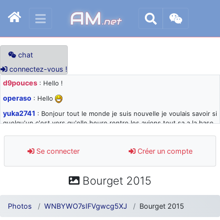
AM
.net
chat
connectez-vous !
d9pouces
: Hello !
operaso
: Hello
yuka2741
: Bonjour tout le monde je suis nouvelle je voulais savoir si
quelqu'un c'est vers qu'elle heure rentre les avions tout sa a la base
105 svp
d9pouces
: désolé pour les quelques blocages du site ces derniers
Se connecter
Créer un compte
jours : je teste des méthodes contre le spam et les bots trop nocifs
d9pouces
: Merci ! Un souvenir de la Ferté-Alais !
Bourget 2015
paxwax
: Super, la nouvelle bannière
d9pouces
: je suis un avion@,._,+ > lesquels ? je ne suis pas sûr de
Photos
WNBYWO7sIFVgwcg5XJ
Bourget 2015
comprendre