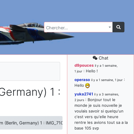
Chercher…
Chat
d9pouces
il y a 1 semaine,
: Hello !
1 jour
operaso
:
il y a 1 semaine, 1 jour
Hello
Germany) 1 :
yuka2741
il y a 3 semaines,
: Bonjour tout le
2 jours
monde je suis nouvelle je
voulais savoir si quelqu'un
c'est vers qu'elle heure
rentre les avions tout sa a la
 (Berlin, Germany) 1 : IMG_7107
base 105 svp