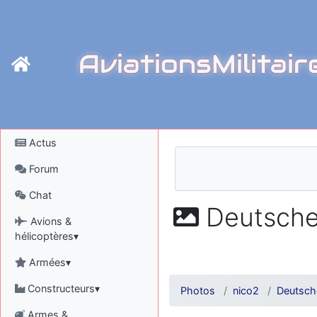
AviationsMilitair
Actus
Forum
Chat
Deutsches
Avions &
hélicoptères▾
Armées▾
Constructeurs▾
Photos
nico2
Deutsch
Armes &