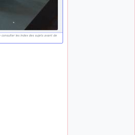
: Bonjour je
2 mois, 1 semaine
viens d'arriver il y a
quelques moi et quelques
avions n'ont pas les mêmes
noms qu'aujourd'hui
ouakamois
il y a 2 mois,
 consulter les index des sujets avant de
: Bonjourà toutes
2 semaines
et à tous.en espérantque
ces quelques images du
Pays Basque vous auront
plu ; Agur…
d9pouces
il y a 2 mois,
: Je me rattraperai
2 semaines
à la Ferté samedi
d9pouces
il y a 2 mois,
:
2 semaines
Malheureusement non
un
peu trop loin pour moi !
fox_50
:
il y a 2 mois, 2 semaines
Bonjour, certains parmis
vous étaient-ils présent au