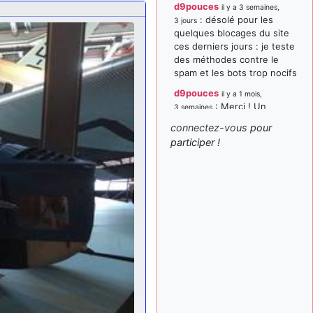
d9pouces
il y a 3 semaines,
: désolé pour les
3 jours
quelques blocages du site
ces derniers jours : je teste
des méthodes contre le
spam et les bots trop nocifs
d9pouces
il y a 1 mois,
: Merci ! Un
3 semaines
souvenir de la Ferté-Alais !
connectez-vous
pour
paxwax
:
participer !
il y a 1 mois, 3 semaines
Super, la nouvelle bannière
d9pouces
il y a 2 mois,
: je suis un
1 semaine
avion@,._,+ > lesquels ? je
ne suis pas sûr de
comprendre
d9pouces
il y a 2 mois,
: ouakamois > si tu
1 semaine
parles du sujet sur l'Armée
de l'Air, bien sûr que oui !
je suis un avion@,._,+
il y a