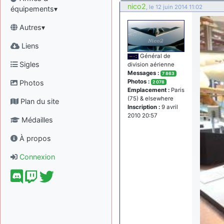
nico2
, le 12 juin 2014 11:02
équipements▾
Autres▾
Liens
Général de
Sigles
division aérienne
Messages :
7 863
Photos :
Photos
2 078
Emplacement :
Paris
(75) & elsewhere
Plan du site
Inscription :
9 avril
2010 20:57
Médailles
À propos
Connexion