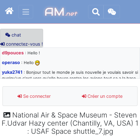
AM
.net
chat
connectez-vous !
d9pouces
: Hello !
operaso
: Hello
yuka2741
: Bonjour tout le monde je suis nouvelle je voulais savoir si
quelqu'un c'est vers qu'elle heure rentre les avions tout sa a la base
105 svp
d9pouces
: désolé pour les quelques blocages du site ces derniers
Se connecter
Créer un compte
jours : je teste des méthodes contre le spam et les bots trop nocifs
d9pouces
: Merci ! Un souvenir de la Ferté-Alais !
National Air & Space Museum - Steven
paxwax
: Super, la nouvelle bannière
F.Udvar Hazy center (Chantilly, VA, USA) 1
d9pouces
: je suis un avion@,._,+ > lesquels ? je ne suis pas sûr de
: USAF Space shuttle_7.jpg
comprendre