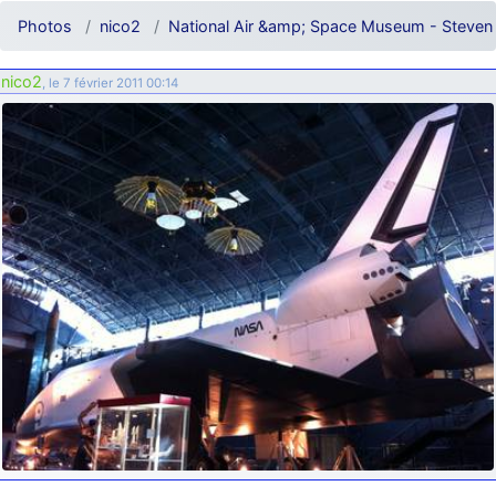
d9pouces
: ouakamois > si tu parles du sujet sur l'Armée de l'Air,
Photos
nico2
National Air &amp; Space Museum - Steven 
bien sûr que oui !
je suis un avion@,._,+
: Bonjour je viens d'arriver il y a quelques
nico2
, le 7 février 2011 00:14
moi et quelques avions n'ont pas les mêmes noms qu'aujourd'hui
ouakamois
: Bonjourà toutes et à tous.en espérantque ces
quelques images du Pays Basque vous auront plu ; Agur…
d9pouces
: Je me rattraperai à la Ferté samedi
d9pouces
: Malheureusement non
un peu trop loin pour moi !
fox_50
: Bonjour, certains parmis vous étaient-ils présent au
meeting de Lann Bihoué de 2026 ?
cachée dans les pins
: Coucou et excellente année 2026 à tous et
au site!
jericho
: Bonne année et tous mes meilleurs voeux à tous pour
2026 !
little boy
: je vous souhaite un bon réveillon pour cette nouvelle
année!
jericho
: Merci D9pouces, à mon tour de souhaiter un Joyeux Noël
et de bonnes fêtes de fin d'année.