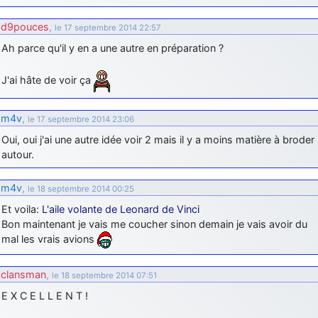
d9pouces
,
le 17 septembre 2014 22:57
Ah parce qu'il y en a une autre en préparation ?
J'ai hâte de voir ça
m4v
,
le 17 septembre 2014 23:06
Oui, oui j'ai une autre idée voir 2 mais il y a moins matière à broder
autour.
m4v
,
le 18 septembre 2014 00:25
Et voila:
L'aile volante de Leonard de Vinci
Bon maintenant je vais me coucher sinon demain je vais avoir du
mal les vrais avions
clansman
,
le 18 septembre 2014 07:51
E X C E L L E N T !