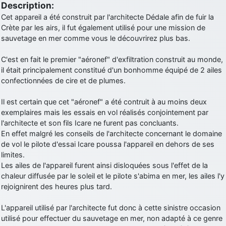
Description:
d9pouces
: Joyeux Noël à tous !
Cet appareil a été construit par l'architecte Dédale afin de fuir la
Crète par les airs, il fut également utilisé pour une mission de
d9pouces
: mais tu peux tenter l'un des rares lycées militaires
sauvetage en mer comme vous le découvrirez plus bas.
comme le Prytanée dans la Sarthe, ça ne peut pas faire de mal !
d9pouces
: C'est plutôt après le lycée, voire après une prépa
C'est en fait le premier "aéronef" d'exfiltration construit au monde,
scientifique, tu as donc encore un peu de temps devant toi
il était principalement constitué d'un bonhomme équipé de 2 ailes
yaellerigolow
confectionnées de cire et de plumes.
: bonjour a tous je suis un élève de première
passionnée par l'aviation militaire , pourrais je savoir que faire après
le lycée pour s'orienter et pouvoir devenir officier de l'armée de l'air?
Il est certain que cet "aéronef" a été contruit à au moins deux
exemplaires mais les essais en vol réalisés conjointement par
d9pouces
: lesquels, par exemple ?
l'architecte et son fils Icare ne furent pas concluants.
mahmoud
: bonsoir, très instructif ce site .mais nous aimerions avoir
En effet malgré les conseils de l'architecte concernant le domaine
les photo des anciens appareils de l'armée de l'air de la haute -volta
de vol le pilote d'essai Icare poussa l'appareil en dehors de ses
limites.
d9pouces
: Ça me casse quand même bien les pieds, j’avoue
Les ailes de l'appareil furent ainsi disloquées sous l'effet de la
jericho
: Pour moi tout est à nouveau OK dirait-on… Merci à toi.
chaleur diffusée par le soleil et le pilote s'abima en mer, les ailes l'y
rejoignirent des heures plus tard.
d9pouces
: En espérant n’avoir coupé les accessoires de personne
au passage !
L'appareil utilisé par l'architecte fut donc à cette sinistre occasion
d9pouces
: j'ai trouvé un palliatif un peu violent, mais ça devrait aller
utilisé pour effectuer du sauvetage en mer, non adapté à ce genre
un peu mieux