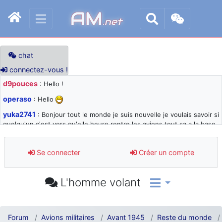
AM
.net
chat
connectez-vous !
d9pouces
: Hello !
operaso
: Hello
yuka2741
: Bonjour tout le monde je suis nouvelle je voulais savoir si
quelqu'un c'est vers qu'elle heure rentre les avions tout sa a la base
105 svp
d9pouces
: désolé pour les quelques blocages du site ces derniers
Se connecter
Créer un compte
jours : je teste des méthodes contre le spam et les bots trop nocifs
d9pouces
: Merci ! Un souvenir de la Ferté-Alais !
L'homme volant
paxwax
: Super, la nouvelle bannière
d9pouces
: je suis un avion@,._,+ > lesquels ? je ne suis pas sûr de
comprendre
Forum
Avions militaires
Avant 1945
Reste du monde