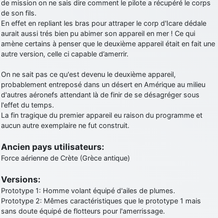
de mission on ne sais dire comment le pilote a récupéré le corps
d9pouces
: cette fois, c'est le Brésil et Singapour qui mettent le site
de son fils.
par terre
En effet en repliant les bras pour attraper le corp d'Icare dédale
aurait aussi trés bien pu abimer son appareil en mer ! Ce qui
jericho
: Ah ben je peux te confirmer que j'étais resté dans le filtre…
amène certains à penser que le deuxième appareil était en fait une
autre version, celle ci capable d’amerrir.
d9pouces
: Désolé ! Mon filtrage a été un peu trop violent
manifestement
On ne sait pas ce qu'est devenu le deuxième appareil,
probablement entreposé dans un désert en Amérique au milieu
tout voir
d'autres aéronefs attendant là de finir de se désagréger sous
l'effet du temps.
La fin tragique du premier appareil eu raison du programme et
aucun autre exemplaire ne fut construit.
Ancien pays utilisateurs:
Force aérienne de Crète (Grèce antique)
Versions:
Prototype 1: Homme volant équipé d'ailes de plumes.
Prototype 2: Mêmes caractéristiques que le prototype 1 mais
sans doute équipé de flotteurs pour l'amerrissage.