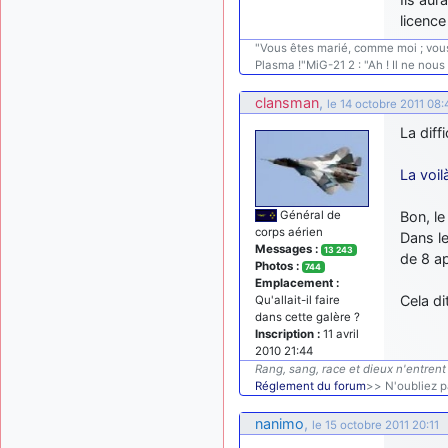
licence
"Vous êtes marié, comme moi ; vous
Plasma !"MiG-21 2 : "Ah ! Il ne nous
clansman
,
le 14 octobre 2011 08:
La diff
La voilà
Général de
Bon, le
corps aérien
Dans le
Messages :
13 243
de 8 ap
Photos :
744
Emplacement :
Cela di
Qu'allait-il faire
dans cette galère ?
Inscription :
11 avril
2010 21:44
Rang, sang, race et dieux n'entrent 
Réglement du forum
>> N'oubliez pa
nanimo
,
le 15 octobre 2011 20:11