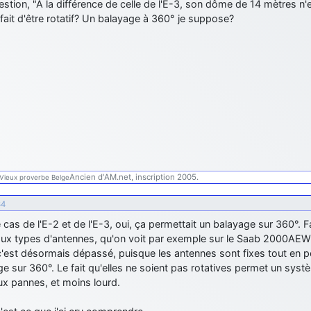
estion, "A la différence de celle de l'E-3, son dôme de 14 mètres n'e
 fait d'être rotatif? Un balayage à 360° je suppose?
Ancien d'AM.net, inscription 2005.
Vieux proverbe Belge
34
 cas de l'E-2 et de l'E-3, oui, ça permettait un balayage sur 360°. F
ux types d'antennes, qu'on voit par exemple sur le Saab 2000AEW o
c'est désormais dépassé, puisque les antennes sont fixes tout en p
e sur 360°. Le fait qu'elles ne soient pas rotatives permet un sys
ux pannes, et moins lourd.