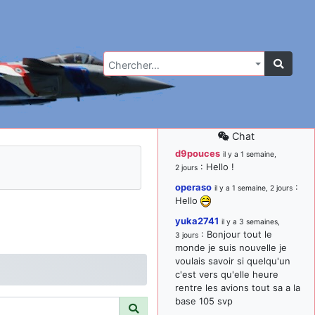
Chercher…
Chat
d9pouces
il y a 1 semaine,
: Hello !
2 jours
operaso
:
il y a 1 semaine, 2 jours
Hello
yuka2741
il y a 3 semaines,
: Bonjour tout le
3 jours
monde je suis nouvelle je
voulais savoir si quelqu'un
c'est vers qu'elle heure
rentre les avions tout sa a la
base 105 svp