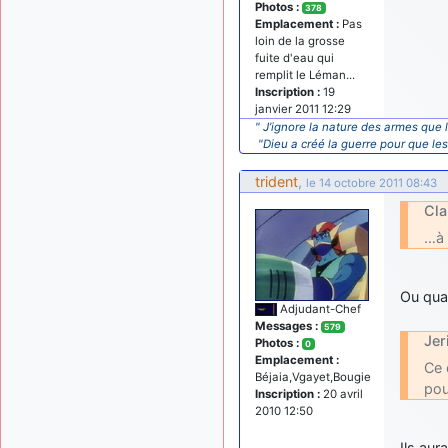
Photos :
378
Emplacement :
Pas
loin de la grosse
fuite d'eau qui
remplit le Léman...
Inscription :
19
janvier 2011 12:29
" J’ignore la nature des armes que l
"Dieu a créé la guerre pour que le
trident
,
le 14 octobre 2011 08:43
Cla
…à 
Ou qua
Adjudant-Chef
Messages :
579
Jer
Photos :
0
Emplacement :
Ce 
Béjaia,Vgayet,Bougie
pou
Inscription :
20 avril
2010 12:50
Ils aur