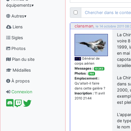
équipements▾
Chercher dans le cont
Autres▾
clansman
,
Liens
le 14 octobre 2011 08:
La Chin
Sigles
voire 8
1999, l
Photos
en mai 
Général de
Plan du site
capota,
corps aérien
israéli
Messages :
13 243
Médailles
Photos :
744
La Chin
Emplacement :
À propos
dans sa
Qu'allait-il faire
dans cette galère ?
2000, u
Connexion
Inscription :
11 avril
exempla
2010 21:44
est ple
L'appar
de typ
le nom 