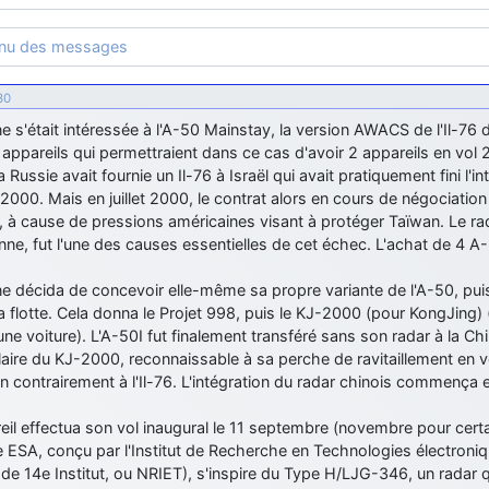
enu des messages
30
e s'était intéressée à l'A-50 Mainstay, la version AWACS de l'Il-76 
 appareils qui permettraient dans ce cas d'avoir 2 appareils en vol
a Russie avait fournie un Il-76 à Israël qui avait pratiquement fini l'
2000. Mais en juillet 2000, le contrat alors en cours de négociation 
 à cause de pressions américaines visant à protéger Taïwan. Le rad
enne, fut l'une des causes essentielles de cet échec. L'achat de 4 
e décida de concevoir elle-même sa propre variante de l'A-50, puisq
 flotte. Cela donna le Projet 998, puis le KJ-2000 (pour KongJing)
ne voiture). L'A-50I fut finalement transféré sans son radar à la Chi
ire du KJ-2000, reconnaissable à sa perche de ravitaillement en vol 
in contrairement à l'Il-76. L'intégration du radar chinois commença
eil effectua son vol inaugural le 11 septembre (novembre pour cert
e ESA, conçu par l'Institut de Recherche en Technologies électron
de 14e Institut, ou NRIET), s'inspire du Type H/LJG-346, un radar 