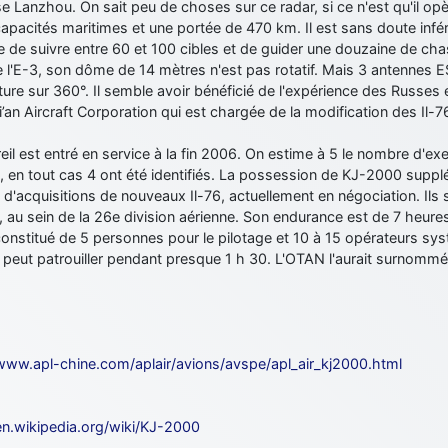
se Lanzhou. On sait peu de choses sur ce radar, si ce n'est qu'il o
apacités maritimes et une portée de 470 km. Il est sans doute inféri
 de suivre entre 60 et 100 cibles et de guider une douzaine de cha
e l'E-3, son dôme de 14 mètres n'est pas rotatif. Mais 3 antennes 
ure sur 360°. Il semble avoir bénéficié de l'expérience des Russes et
i’an Aircraft Corporation qui est chargée de la modification des Il-
eil est entré en service à la fin 2006. On estime à 5 le nombre d'e
e, en tout cas 4 ont été identifiés. La possession de KJ-2000 sup
 d'acquisitions de nouveaux Il-76, actuellement en négociation. Ils
 au sein de la 26e division aérienne. Son endurance est de 7 heur
 constitué de 5 personnes pour le pilotage et 10 à 15 opérateurs s
l peut patrouiller pendant presque 1 h 30. L'OTAN l'aurait surnommé
/www.apl-chine.com/aplair/avions/avspe/apl_air_kj2000.html
/en.wikipedia.org/wiki/KJ-2000