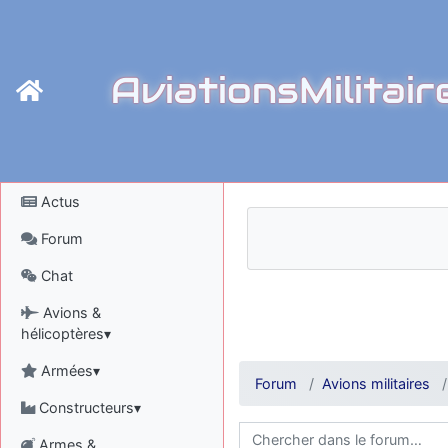
AviationsMilitair
Actus
Forum
Chat
Avions &
hélicoptères▾
Armées▾
Forum
Avions militaires
Constructeurs▾
Armes &