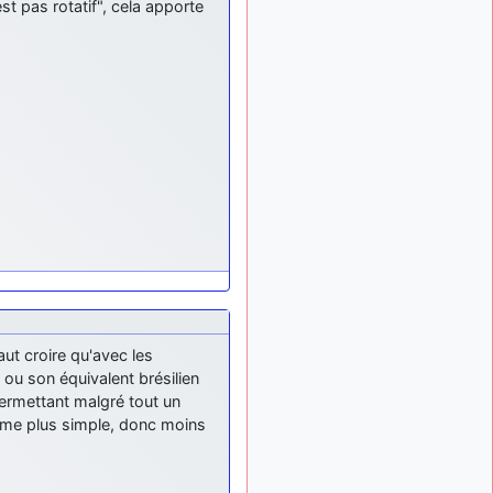
st pas rotatif", cela apporte
ça devrait aller un peu
mieux
d9pouces
il y a 10 mois,
: cette fois, c'est le
1 semaine
Brésil et Singapour qui
mettent le site par terre
jericho
:
il y a 11 mois, 2 semaines
Ah ben je peux te confirmer
que j'étais resté dans le
filtre…
d9pouces
il y a 11 mois,
: Désolé ! Mon
2 semaines
filtrage a été un peu trop
violent manifestement
aut croire qu'avec les
tout voir
u son équivalent brésilien
ermettant malgré tout un
tème plus simple, donc moins