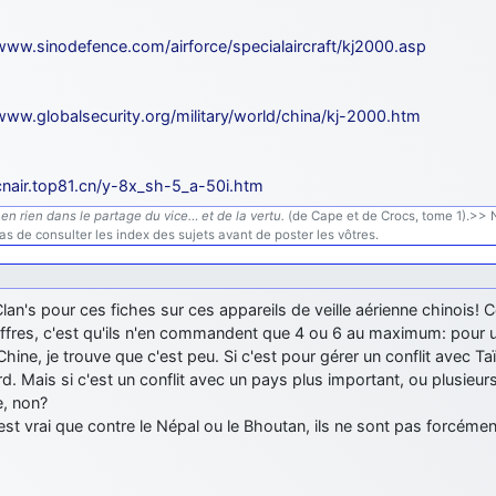
/www.sinodefence.com/airforce/specialaircraft/kj2000.asp
/www.globalsecurity.org/military/world/china/kj-2000.htm
/cnair.top81.cn/y-8x_sh-5_a-50i.htm
en rien dans le partage du vice… et de la vertu.
(de Cape et de Crocs, tome 1).>> N'
s de consulter les index des sujets avant de poster les vôtres.
lan's pour ces fiches sur ces appareils de veille aérienne chinois!
ffres, c'est qu'ils n'en commandent que 4 ou 6 au maximum: pour un
Chine, je trouve que c'est peu. Si c'est pour gérer un conflit avec T
d. Mais si c'est un conflit avec un pays plus important, ou plusieur
, non?
est vrai que contre le Népal ou le Bhoutan, ils ne sont pas forcém