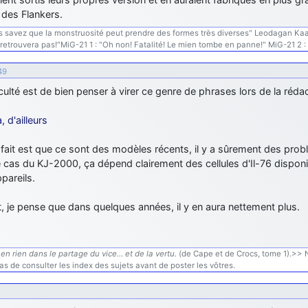
 des Flankers.
 savez que la monstruosité peut prendre des formes très diverses" Leodagan Kaamel
 retrouvera pas!"MiG-21 1 : "Oh non! Fatalité! Le mien tombe en panne!" MiG-21 2 : 
49
iculté est de bien penser à virer ce genre de phrases lors de la rédac
, d'ailleurs
 fait est que ce sont des modèles récents, il y a sûrement des pro
 cas du KJ-2000, ça dépend clairement des cellules d'Il-76 disponibl
pareils.
t, je pense que dans quelques années, il y en aura nettement plus.
en rien dans le partage du vice… et de la vertu.
(de Cape et de Crocs, tome 1).>> N'
s de consulter les index des sujets avant de poster les vôtres.