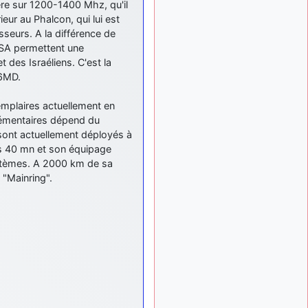
père sur 1200-1400 Mhz, qu'il
: Bonjour je
2 mois, 1 semaine
eur au Phalcon, qui lui est
viens d'arriver il y a
quelques moi et quelques
sseurs. A la différence de
avions n'ont pas les mêmes
ESA permettent une
noms qu'aujourd'hui
 des Israéliens. C'est la
76MD.
ouakamois
il y a 2 mois,
: Bonjourà toutes
2 semaines
et à tous.en espérantque
xemplaires actuellement en
ces quelques images du
plémentaires dépend du
Pays Basque vous auront
 sont actuellement déployés à
plu ; Agur…
es 40 mn et son équipage
ystèmes. A 2000 km de sa
d9pouces
il y a 2 mois,
: Je me rattraperai
 "Mainring".
2 semaines
à la Ferté samedi
d9pouces
il y a 2 mois,
:
2 semaines
Malheureusement non
un
peu trop loin pour moi !
fox_50
:
il y a 2 mois, 3 semaines
Bonjour, certains parmis
vous étaient-ils présent au