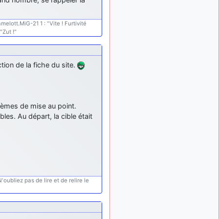
lesquels, par exemple ?
mahmoud
:
il y a 9 mois
ott.MiG-21 1 : "Vite ! Furtivité
bonsoir, très instructif ce
"Zut !"
site .mais nous aimerions
avoir les photo des anciens
appareils de l'armée de l'air
tion de la fiche du site.
de la haute -volta
d9pouces
: Ça
il y a 10 mois
me casse quand même bien
les pieds, j’avoue
blèmes de mise au point.
jericho
:
il y a 10 mois, 1 semaine
es. Au départ, la cible était
Pour moi tout est à nouveau
OK dirait-on… Merci à toi.
d9pouces
il y a 10 mois,
: En espérant
1 semaine
n’avoir coupé les
accessoires de personne au
oubliez pas de lire et de relire le
passage !
d9pouces
il y a 10 mois,
: j'ai trouvé un
1 semaine
palliatif un peu violent, mais