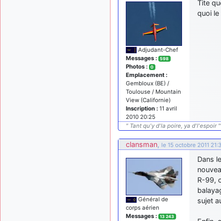
Tite qu
quoi le
Adjudant-Chef
Messages :
598
Photos :
0
Emplacement :
Gembloux (BE) /
Toulouse / Mountain
View (Californie)
Inscription :
11 avril
2010 20:25
" Tant qu'y d'la poire, ya d'l'espoir "
clansman
,
le 15 octobre 2011 21:
Dans le
nouvea
R-99, 
balayag
Général de
sujet a
corps aérien
Messages :
13 243