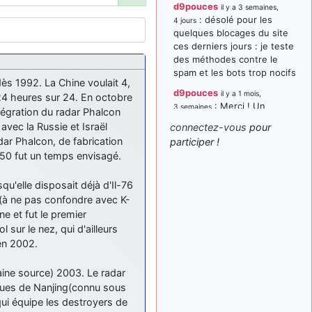
d9pouces
il y a 3 semaines,
: désolé pour les
4 jours
quelques blocages du site
ces derniers jours : je teste
des méthodes contre le
spam et les bots trop nocifs
dès 1992. La Chine voulait 4,
d9pouces
il y a 1 mois,
 24 heures sur 24. En octobre
: Merci ! Un
3 semaines
intégration du radar Phalcon
souvenir de la Ferté-Alais !
avec la Russie et Israël
connectez-vous
pour
paxwax
:
ar Phalcon, de fabrication
participer !
il y a 1 mois, 3 semaines
Super, la nouvelle bannière
A-50 fut un temps envisagé.
d9pouces
il y a 2 mois,
u'elle disposait déjà d'Il-76
: je suis un
1 semaine
avion@,._,+ > lesquels ? je
 (à ne pas confondre avec K-
ne suis pas sûr de
ne et fut le premier
comprendre
sur le nez, qui d'ailleurs
 en 2002.
d9pouces
il y a 2 mois,
: ouakamois > si tu
1 semaine
parles du sujet sur l'Armée
aine source) 2003. Le radar
de l'Air, bien sûr que oui !
iques de Nanjing(connu sous
qui équipe les destroyers de
je suis un avion@,._,+
il y a