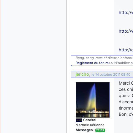
http:/
http:/
http:/
Rang, sang, race et dieux n'entrent 
Réglement du forum
>> N'oubliez pa
jericho
,
le 14 octobre 2011 08:40
Merci C
ces chi
que la 
d'accor
énorme
Bon, c'
Général
d'armée aérienne
Messages :
17 162