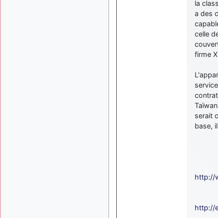
la clas
a des c
capable
celle d
couvert
firme X
L'appar
servic
contrat
Taïwan,
serait
base, i
http:/
http:/