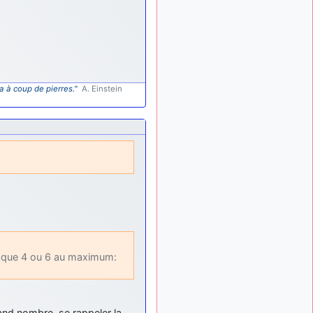
d9pouces
: mais
il y a 8 mois
tu peux tenter l'un des
rares lycées militaires
comme le Prytanée dans la
Sarthe, ça ne peut pas faire
de mal !
a à coup de pierres."
A. Einstein
d9pouces
: C'est
il y a 8 mois
plutôt après le lycée, voire
après une prépa
scientifique, tu as donc
encore un peu de temps
devant toi
yaellerigolow
il y a 8 mois,
: bonjour a tous je
1 semaine
suis un élève de première
passionnée par l'aviation
militaire , pourrais je savoir
que faire après le lycée
nt que 4 ou 6 au maximum:
pour s'orienter et pouvoir
devenir officier de l'armée
de l'air?
d9pouces
:
il y a 9 mois
rand nombre, se rappeler la