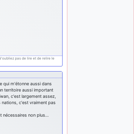
meeting de Lann Bihoué de
2026 ?
cachée dans les pins
il y a
: Coucou et
6 mois, 3 semaines
excellente année 2026 à
tous et au site!
jericho
: Bonne
il y a 7 mois
année et tous mes meilleurs
voeux à tous pour 2026 !
oubliez pas de lire et de relire le
little boy
il y a 7 mois,
: je vous souhaite
1 semaine
un bon réveillon pour cette
nouvelle année!
 Ce qui m'étonne aussi dans
jericho
:
il y a 7 mois, 1 semaine
 territoire aussi important
Merci D9pouces, à mon tour
aïwan, c'est largement assez,
de souhaiter un Joyeux
s nations, c'est vraiment pas
Noël et de bonnes fêtes de
fin d'année.
ent nécessaires non plus…
d9pouces
il y a 7 mois,
: Joyeux Noël à
1 semaine
tous !