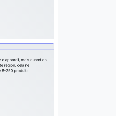
exemple ?
mahmoud
:
il y a 9 mois
bonsoir, très instructif ce
site .mais nous aimerions
avoir les photo des anciens
appareils de l'armée de l'air
de la haute -volta
d9pouces
: Ça
il y a 10 mois
me casse quand même bien
les pieds, j’avoue
e d'appareil, mais quand on
jericho
:
il y a 10 mois, 1 semaine
Pour moi tout est à nouveau
te région, cela ne
OK dirait-on… Merci à toi.
0 B-250 produits.
d9pouces
il y a 10 mois,
: En espérant
1 semaine
n’avoir coupé les
accessoires de personne au
passage !
d9pouces
il y a 10 mois,
: j'ai trouvé un
1 semaine
palliatif un peu violent, mais