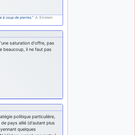
ça devrait aller un peu
mieux
a à coup de pierres."
A. Einstein
d9pouces
il y a 10 mois,
: cette fois, c'est le
1 semaine
Brésil et Singapour qui
mettent le site par terre
d'une saturation d'offre, pas
jericho
:
il y a 11 mois, 2 semaines
 beaucoup, il ne faut pas
Ah ben je peux te confirmer
que j'étais resté dans le
filtre…
d9pouces
il y a 11 mois,
: Désolé ! Mon
2 semaines
filtrage a été un peu trop
violent manifestement
tout voir
tégie politique particulière,
e pays allié (d'autant plus
moyennant quelques