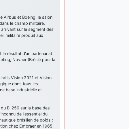
: Bonjour je
2 mois, 1 semaine
viens d'arriver il y a
quelques moi et quelques
 Airbus et Boeing, le salon
avions n'ont pas les mêmes
ans le champ militaire.
noms qu'aujourd'hui
l arrivant sur le segment des
ouakamois
il y a 2 mois,
l militaire produit aux
: Bonjourà toutes
2 semaines
et à tous.en espérantque
ces quelques images du
 le résultat d’un partenariat
Pays Basque vous auront
eting, Novaer (Brésil) pour la
plu ; Agur…
d9pouces
il y a 2 mois,
: Je me rattraperai
2 semaines
iratis Vision 2021 et Vision
à la Ferté samedi
ogique dans tous les
d9pouces
il y a 2 mois,
e base industrielle et
:
2 semaines
Malheureusement non
un
peu trop loin pour moi !
e du B-250 sur la base des
fox_50
:
il y a 2 mois, 3 semaines
inconnu de l'essentiel du
Bonjour, certains parmis
nautique brésilien de poids :
vous étaient-ils présent au
ection chez Embraer en 1965