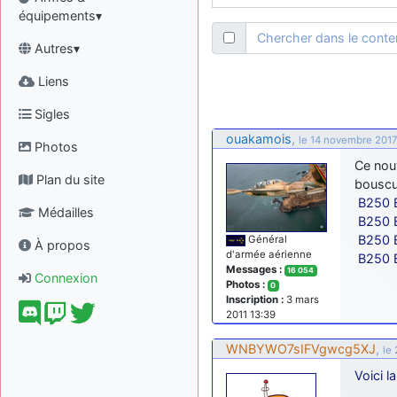
équipements▾
Chercher dans le cont
Autres▾
Liens
Sigles
ouakamois
,
le 14 novembre 2017
Photos
Ce nou
Plan du site
bouscu
B250 
Médailles
B250 
B250 
Général
À propos
d'armée aérienne
B250 
Messages :
16 054
Connexion
Photos :
0
Inscription :
3 mars
2011 13:39
WNBYWO7sIFVgwcg5XJ
,
le
Voici la