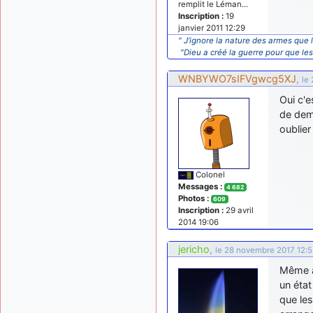
remplit le Léman...
Inscription :
19
janvier 2011 12:29
" J’ignore la nature des armes que l
"Dieu a créé la guerre pour que le
WNBYWO7sIFVgwcg5XJ
,
le
Oui c'e
de dem
oublie
Colonel
Messages :
4 682
Photos :
609
Inscription :
29 avril
2014 19:06
jericho
,
le 28 novembre 2017 12:
Même av
un état
que le