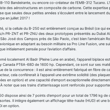
MB-110 Bandeirante, ou encore co-créateur de l'EMB-312 Tucano.
iste des aérostructures en composite de carbone. Cette expertise p
e que seules deux petites années s'écoulent entre le lancement du p
pe en juillet 2017 !
ité, si la cellule du B-250 est entièrement conçue au Brésil (ce qui e
s s/n PR-ZNT et PR-ZNU des deux prototypes présentés au Dubai Ai
 São José dos Campos près de São Paolo, c’est bien l'américain Rock
’avionique en adaptant au besoin militaire sa Pro Line Fusion, une s
ue initialement pensée pour l’aviation d’affaire.
é localement Al Badr (Pleine Lune en arabe), l'appareil biplace est
y Canada PT6A-68D de 1600 hp. Cependant, ce sont sur ses matér
ue de la concurrence : il est ainsi entièrement fabriqué en fibre de 
cteur, cela conférerait à l'appareil une extrême solidité (des plaqu
es en option) et une capacité d’emport exceptionnelle directement 
. À noter que ses trains d'atterrissage sont renforcés pour supporte
50 dispose ainsi de 7 points d’emport pour un total de 1796 kg de 
sortes. Il intègre également un affichage tête-haute (HUD) et une
i en option.