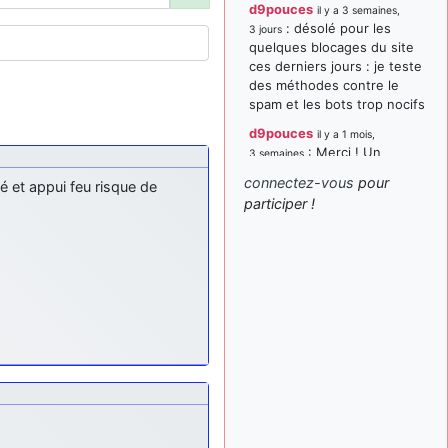
d9pouces
il y a 3 semaines,
: désolé pour les
3 jours
quelques blocages du site
ces derniers jours : je teste
des méthodes contre le
spam et les bots trop nocifs
d9pouces
il y a 1 mois,
: Merci ! Un
3 semaines
souvenir de la Ferté-Alais !
connectez-vous
pour
 et appui feu risque de
paxwax
:
participer !
il y a 1 mois, 3 semaines
Super, la nouvelle bannière
d9pouces
il y a 2 mois,
: je suis un
1 semaine
avion@,._,+ > lesquels ? je
ne suis pas sûr de
comprendre
d9pouces
il y a 2 mois,
: ouakamois > si tu
1 semaine
parles du sujet sur l'Armée
de l'Air, bien sûr que oui !
je suis un avion@,._,+
il y a