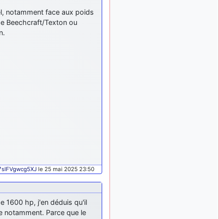
tu peux tenter l'un des
el, notamment face aux poids
rares lycées militaires
de Beechcraft/Texton ou
comme le Prytanée dans la
n.
Sarthe, ça ne peut pas faire
de mal !
d9pouces
: C'est
il y a 8 mois
plutôt après le lycée, voire
après une prépa
scientifique, tu as donc
encore un peu de temps
devant toi
yaellerigolow
il y a 8 mois,
: bonjour a tous je
1 semaine
suis un élève de première
passionnée par l'aviation
militaire , pourrais je savoir
que faire après le lycée
sIFVgwcg5XJ
le 25 mai 2025 23:50
pour s'orienter et pouvoir
devenir officier de l'armée
de l'air?
 1600 hp, j'en déduis qu'il
d9pouces
il y a 8 mois,
ne notamment. Parce que le
: lesquels, par
4 semaines