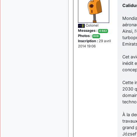
Calidu
Mondia
aérona
Colonel
Messages :
Ainsi, 
4 682
Photos :
609
turbopr
Inscription :
29 avril
Emirat
2014 19:06
Cet avi
inédit 
concep
Cette i
2030 qu
domaine
techno
À la de
travaux
grand p
József