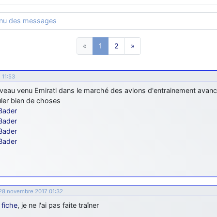
enu des messages
«
1
2
»
 11:53
veau venu Emirati dans le marché des avions d'entrainement avancé
ler bien de choses
Bader
Bader
Bader
Bader
 28 novembre 2017 01:32
 fiche
, je ne l'ai pas faite traîner