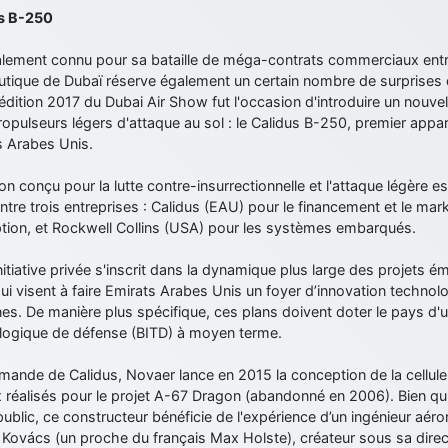
s B-250
lement connu pour sa bataille de méga-contrats commerciaux entre
utique de Dubaï réserve également un certain nombre de surprises d
l'édition 2017 du Dubai Air Show fut l'occasion d'introduire un nouve
opulseurs légers d'attaque au sol : le Calidus B-250, premier apparei
s Arabes Unis.
on conçu pour la lutte contre-insurrectionnelle et l'attaque légère est
entre trois entreprises : Calidus (EAU) pour le financement et le mark
tion, et Rockwell Collins (USA) pour les systèmes embarqués.
nitiative privée s'inscrit dans la dynamique plus large des projets ém
i visent à faire Emirats Arabes Unis un foyer d’innovation technol
s. De manière plus spécifique, ces plans doivent doter le pays d'un
logique de défense (BITD) à moyen terme.
mande de Calidus, Novaer lance en 2015 la conception de la cellul
 réalisés pour le projet A-67 Dragon (abandonné en 2006). Bien qu'
ublic, ce constructeur bénéficie de l'expérience d’un ingénieur aéro
 Kovács (un proche du français Max Holste), créateur sous sa dir