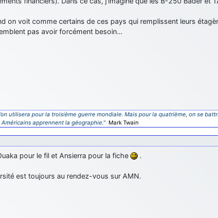
ments financiers). Dans ce cas, j'imagine que les B-250 Bader et T
nd on voit comme certains de ces pays qui remplissent leurs étagè
 semblent pas avoir forcément besoin…
’on utilisera pour la troisième guerre mondiale. Mais pour la quatrième, on se battr
s Américains apprennent la géographie."
Mark Twain
uaka pour le fil et Ansierra pour la fiche
.
ersité est toujours au rendez-vous sur AMN.