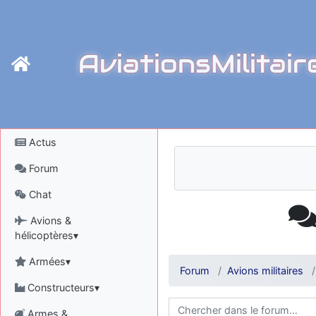
AviationsMilitair
Actus
Forum
Chat
Avions &
hélicoptères▾
Armées▾
Forum
Avions militaires
Constructeurs▾
Armes &