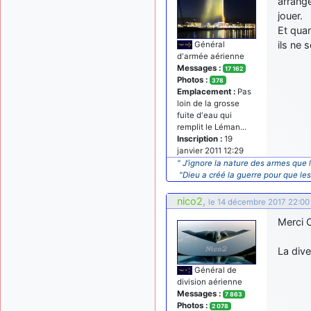
arrange
jouer.
Et qua
ils ne
Général
d'armée aérienne
Messages :
17 162
Photos :
378
Emplacement :
Pas
loin de la grosse
fuite d'eau qui
remplit le Léman...
Inscription :
19
janvier 2011 12:29
" J’ignore la nature des armes que l
"Dieu a créé la guerre pour que le
nico2
,
le 14 décembre 2017 22:00
Merci O
La div
Général de
division aérienne
Messages :
7 863
Photos :
2 078