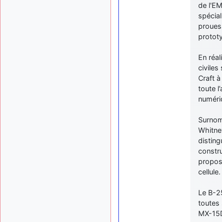
de l'E
spécial
prouess
prototy
En réal
civile
Craft à
toute l
numériq
Surnomm
Whitne
disting
constru
proposé
cellule
Le B-2
toutes 
MX-15D