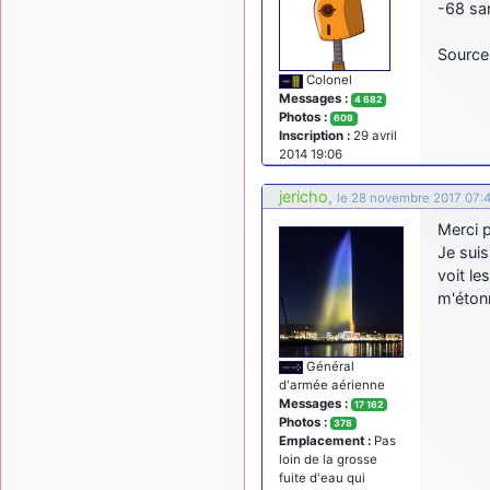
-68 sa
Source
Colonel
Messages :
4 682
Photos :
609
Inscription :
29 avril
2014 19:06
jericho
,
le 28 novembre 2017 07:
Merci p
Je suis
voit le
m'éton
Général
d'armée aérienne
Messages :
17 162
Photos :
378
Emplacement :
Pas
loin de la grosse
fuite d'eau qui