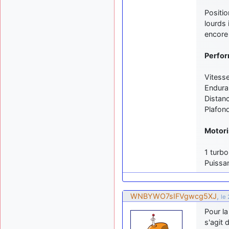
Positi
lourds
encore 
Perfo
Vitess
Endura
Distan
Plafond
Motori
1 turb
Puissan
WNBYWO7sIFVgwcg5XJ
,
le
Pour la
s'agit 