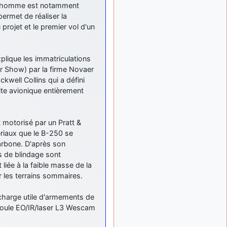
meeting de Lann Bihoué de
 L'homme est notamment
2026 ?
ermet de réaliser la
cachée dans les pins
il y a
rojet et le premier vol d'un
: Coucou et
6 mois, 3 semaines
excellente année 2026 à
tous et au site!
xplique les immatriculations
jericho
: Bonne
r Show) par la firme Novaer
il y a 7 mois
année et tous mes meilleurs
well Collins qui a défini
voeux à tous pour 2026 !
uite avionique entièrement
little boy
: je vous
il y a 7 mois
souhaite un bon réveillon
pour cette nouvelle année!
 motorisé par un Pratt &
iaux que le B-250 se
jericho
:
il y a 7 mois, 1 semaine
carbone. D'après son
Merci D9pouces, à mon tour
es de blindage sont
de souhaiter un Joyeux
liée à la faible masse de la
Noël et de bonnes fêtes de
fin d'année.
r les terrains sommaires.
d9pouces
il y a 7 mois,
charge utile d'armements de
: Joyeux Noël à
1 semaine
 boule EO/IR/laser L3 Wescam
tous !
d9pouces
: mais
il y a 8 mois