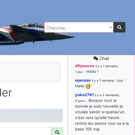
Chercher…
Chat
d9pouces
il y a 1 semaine,
: Hello !
1 jour
operaso
:
il y a 1 semaine, 1 jour
Hello
der
yuka2741
il y a 3 semaines,
: Bonjour tout le
3 jours
monde je suis nouvelle je
voulais savoir si quelqu'un
c'est vers qu'elle heure
rentre les avions tout sa a la
base 105 svp