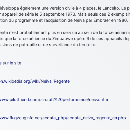
éveloppa également une version civile à 4 places, le Lanceiro. Le p
 appareil de série le 5 septembre 1973. Mais seuls ces 2 exemplair
ation du programme et l'acquisition de Neiva par Embraer en 1980.
nte n'est probablement plus en service au sein de la force aérienne 
is que la force aérienne du Zimbabwe opère 6 de ces appareils dep
sions de patrouille et de surveillance du territoire.
e sur le site
en.wikipedia.org/wiki/Neiva_Regente
/www.pilotfriend.com/aircraft%20performance/neiva.htm
/www.flugzeuginfo.net/acdata_php/acdata_neiva_regente_en.php