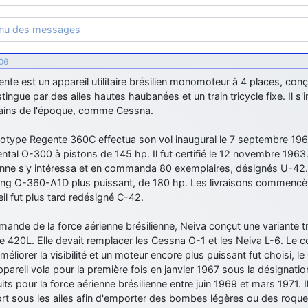
enu des messages
:06
nte est un appareil utilitaire brésilien monomoteur à 4 places, conç
istingue par des ailes hautes haubanées et un train tricycle fixe. Il s
ains de l'époque, comme Cessna.
totype Regente 360C effectua son vol inaugural le 7 septembre 19
ntal O-300 à pistons de 145 hp. Il fut certifié le 12 novembre 1963
ienne s'y intéressa et en commanda 80 exemplaires, désignés U-42.
ng O-360-A1D plus puissant, de 180 hp. Les livraisons commencère
eil fut plus tard redésigné C-42.
mande de la force aérienne brésilienne, Neiva conçut une variante tr
 420L. Elle devait remplacer les Cessna O-1 et les Neiva L-6. Le 
améliorer la visibilité et un moteur encore plus puissant fut choisi,
ppareil vola pour la première fois en janvier 1967 sous la désignati
its pour la force aérienne brésilienne entre juin 1969 et mars 1971. 
rt sous les ailes afin d'emporter des bombes légères ou des roque