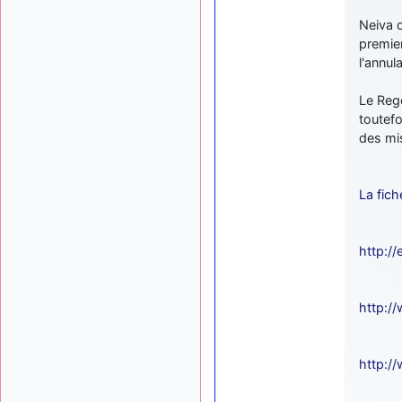
Neiva d
premier
l'annul
Le Rege
toutefo
des mis
La fich
http://
http:/
http:/