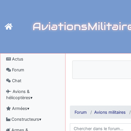
AviationsMilitair
Actus
Forum
Chat
Avions &
hélicoptères▾
Armées▾
Forum
Avions militaires
Constructeurs▾
Armes &