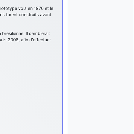
: Bonjour je
2 mois, 1 semaine
rototype vola en 1970 et le
viens d'arriver il y a
quelques moi et quelques
es furent construits avant
avions n'ont pas les mêmes
noms qu'aujourd'hui
brésilienne. Il semblerait
ouakamois
il y a 2 mois,
uis 2008, afin d'effectuer
: Bonjourà toutes
3 semaines
et à tous.en espérantque
ces quelques images du
Pays Basque vous auront
plu ; Agur…
d9pouces
il y a 2 mois,
: Je me rattraperai
3 semaines
à la Ferté samedi
d9pouces
il y a 2 mois,
:
3 semaines
Malheureusement non
un
peu trop loin pour moi !
fox_50
:
il y a 2 mois, 3 semaines
Bonjour, certains parmis
vous étaient-ils présent au