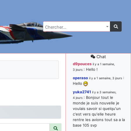
Chercher…
Chat
d9pouces
il y a 1 semaine,
: Hello !
3 jours
operaso
:
il y a 1 semaine, 3 jours
Hello
yuka2741
il y a 3 semaines,
: Bonjour tout le
4 jours
monde je suis nouvelle je
voulais savoir si quelqu'un
c'est vers qu'elle heure
rentre les avions tout sa a la
base 105 svp