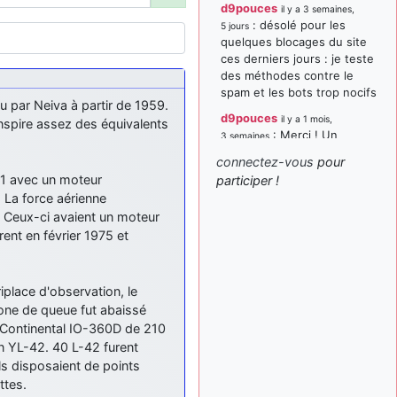
d9pouces
il y a 3 semaines,
: désolé pour les
5 jours
quelques blocages du site
ces derniers jours : je teste
des méthodes contre le
spam et les bots trop nocifs
u par Neiva à partir de 1959.
d9pouces
il y a 1 mois,
'inspire assez des équivalents
: Merci ! Un
3 semaines
souvenir de la Ferté-Alais !
connectez-vous
pour
paxwax
:
61 avec un moteur
participer !
il y a 1 mois, 3 semaines
Super, la nouvelle bannière
. La force aérienne
 Ceux-ci avaient un moteur
d9pouces
il y a 2 mois,
nt en février 1975 et
: je suis un
1 semaine
avion@,._,+ > lesquels ? je
ne suis pas sûr de
comprendre
iplace d'observation, le
cone de queue fut abaissé
d9pouces
il y a 2 mois,
 le Continental IO-360D de 210
: ouakamois > si tu
1 semaine
parles du sujet sur l'Armée
on YL-42. 40 L-42 furent
de l'Air, bien sûr que oui !
Ils disposaient de points
ttes.
je suis un avion@,._,+
il y a