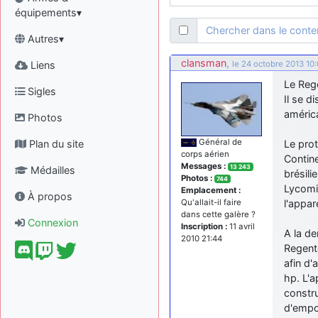
équipements▾
Chercher dans le cont
Autres▾
clansman
,
Liens
le 24 octobre 2013 10
Le Rege
Sigles
Il se d
améric
Photos
Général de
Plan du site
Le pro
corps aérien
Contine
Messages :
13 243
Médailles
brésil
Photos :
744
Lycomi
Emplacement :
À propos
l'appar
Qu'allait-il faire
dans cette galère ?
Connexion
Inscription :
11 avril
A la de
2010 21:44
Regente
afin d'
hp. L'a
constru
d'empo