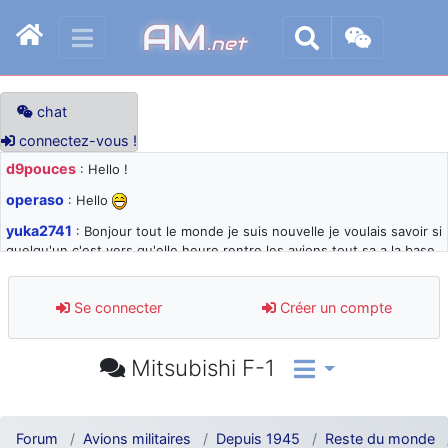
AM
.net
chat
connectez-vous !
d9pouces
: Hello !
operaso
: Hello
yuka2741
: Bonjour tout le monde je suis nouvelle je voulais savoir si
quelqu'un c'est vers qu'elle heure rentre les avions tout sa a la base
105 svp
d9pouces
: désolé pour les quelques blocages du site ces derniers
Se connecter
Créer un compte
jours : je teste des méthodes contre le spam et les bots trop nocifs
d9pouces
: Merci ! Un souvenir de la Ferté-Alais !
Mitsubishi F-1
paxwax
: Super, la nouvelle bannière
d9pouces
: je suis un avion@,._,+ > lesquels ? je ne suis pas sûr de
comprendre
Forum
Avions militaires
Depuis 1945
Reste du monde