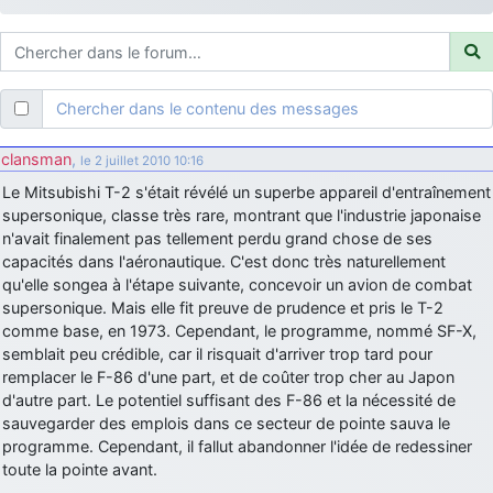
d9pouces
: ouakamois > si tu parles du sujet sur l'Armée de l'Air,
bien sûr que oui !
je suis un avion@,._,+
: Bonjour je viens d'arriver il y a quelques
moi et quelques avions n'ont pas les mêmes noms qu'aujourd'hui
Chercher dans le contenu des messages
ouakamois
: Bonjourà toutes et à tous.en espérantque ces
quelques images du Pays Basque vous auront plu ; Agur…
clansman
,
le 2 juillet 2010 10:16
d9pouces
: Je me rattraperai à la Ferté samedi
Le Mitsubishi T-2 s'était révélé un superbe appareil d'entraînement
d9pouces
supersonique, classe très rare, montrant que l'industrie japonaise
: Malheureusement non
un peu trop loin pour moi !
n'avait finalement pas tellement perdu grand chose de ses
fox_50
: Bonjour, certains parmis vous étaient-ils présent au
capacités dans l'aéronautique. C'est donc très naturellement
meeting de Lann Bihoué de 2026 ?
qu'elle songea à l'étape suivante, concevoir un avion de combat
cachée dans les pins
: Coucou et excellente année 2026 à tous et
supersonique. Mais elle fit preuve de prudence et pris le T-2
au site!
comme base, en 1973. Cependant, le programme, nommé SF-X,
semblait peu crédible, car il risquait d'arriver trop tard pour
jericho
: Bonne année et tous mes meilleurs voeux à tous pour
remplacer le F-86 d'une part, et de coûter trop cher au Japon
2026 !
d'autre part. Le potentiel suffisant des F-86 et la nécessité de
little boy
: je vous souhaite un bon réveillon pour cette nouvelle
sauvegarder des emplois dans ce secteur de pointe sauva le
année!
programme. Cependant, il fallut abandonner l'idée de redessiner
jericho
toute la pointe avant.
: Merci D9pouces, à mon tour de souhaiter un Joyeux Noël
et de bonnes fêtes de fin d'année.