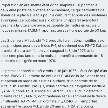
L'opération en elle-même était donc simplifiée : supprimer le
d9pouces
: Joyeux Noël à tous !
deuxième poste de pilotage en le carénant, ce qui permettrait de
d9pouces
: mais tu peux tenter l'un des rares lycées militaires
libérer de la place à la fois pour le carburant et pour des systèmes
comme le Prytanée dans la Sarthe, ça ne peut pas faire de mal !
avioniques. Le but était aussi d'obtenir un appareil avant tout
destiné à la lutte anti-navire, et capable de mettre en œuvre un
d9pouces
: C'est plutôt après le lycée, voire après une prépa
nouveau missile, l'ASM-1 japonais, qui avait une portée de 50 km.
scientifique, tu as donc encore un peu de temps devant toi
yaellerigolow
: bonjour a tous je suis un élève de première
Les 2 derniers Mitsubishi T-2 produits furent donc modifiés selon
passionnée par l'aviation militaire , pourrais je savoir que faire après
ces principes pour devenir des F-1, et devinrent des FS-T2 Kai. Le
le lycée pour s'orienter et pouvoir devenir officier de l'armée de l'air?
premier d'entre eux fit son vol inaugural le 3 juin 1975 et le
d9pouces
: lesquels, par exemple ?
deuxième plus tard dans le mois. La première commande de 18
appareils fut signée en mars 1976.
mahmoud
: bonsoir, très instructif ce site .mais nous aimerions avoir
les photo des anciens appareils de l'armée de l'air de la haute -volta
Le premier appareil de série vola le 16 juin 1977. Il était équipé d'un
d9pouces
: Ça me casse quand même bien les pieds, j’avoue
radar J/AWG-12, proche de celui des F-4M de la RAF dans le nez
et opérant en mode air-air et air-surface, d'un contrôle de tir
jericho
: Pour moi tout est à nouveau OK dirait-on… Merci à toi.
Mitsubishi Electric J/ASQ-1, d'une centrale de navigation inertielle
d9pouces
: En espérant n’avoir coupé les accessoires de personne
J/ASN-1, copie sous licence du Ferranti 6TNJ-F, d'un détecteur
au passage !
d'alerte radar J/APR-3, dont l'antenne est au sommet de la dérive,
un altimètre J/APN-44, un ordinateur J/A24G-3. Il emportait
d9pouces
: j'ai trouvé un palliatif un peu violent, mais ça devrait aller
également le canon Vulcan de 20 mm du T-2A et 2 points
un peu mieux