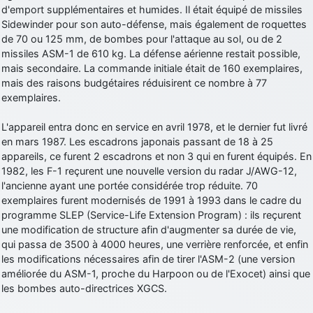
d'emport supplémentaires et humides. Il était équipé de missiles
d9pouces
: cette fois, c'est le Brésil et Singapour qui mettent le site
Sidewinder pour son auto-défense, mais également de roquettes
par terre
de 70 ou 125 mm, de bombes pour l'attaque au sol, ou de 2
jericho
: Ah ben je peux te confirmer que j'étais resté dans le filtre…
missiles ASM-1 de 610 kg. La défense aérienne restait possible,
mais secondaire. La commande initiale était de 160 exemplaires,
mais des raisons budgétaires réduisirent ce nombre à 77
d9pouces
: Désolé ! Mon filtrage a été un peu trop violent
exemplaires.
manifestement
tout voir
L'appareil entra donc en service en avril 1978, et le dernier fut livré
en mars 1987. Les escadrons japonais passant de 18 à 25
appareils, ce furent 2 escadrons et non 3 qui en furent équipés. En
1982, les F-1 reçurent une nouvelle version du radar J/AWG-12,
l'ancienne ayant une portée considérée trop réduite. 70
exemplaires furent modernisés de 1991 à 1993 dans le cadre du
programme SLEP (Service-Life Extension Program) : ils reçurent
une modification de structure afin d'augmenter sa durée de vie,
qui passa de 3500 à 4000 heures, une verrière renforcée, et enfin
les modifications nécessaires afin de tirer l'ASM-2 (une version
améliorée du ASM-1, proche du Harpoon ou de l'Exocet) ainsi que
les bombes auto-directrices XGCS.