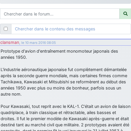
d9pouces
: ouakamois > si tu parles du sujet sur l'Armée de l'Air,
bien sûr que oui !
je suis un avion@,._,+
: Bonjour je viens d'arriver il y a quelques
moi et quelques avions n'ont pas les mêmes noms qu'aujourd'hui
Chercher dans le contenu des messages
ouakamois
: Bonjourà toutes et à tous.en espérantque ces
quelques images du Pays Basque vous auront plu ; Agur…
clansman
,
le 10 mars 2016 08:05
d9pouces
: Je me rattraperai à la Ferté samedi
Prototype d'avion d'entraînement monomoteur japonais des
d9pouces
années 1950.
: Malheureusement non
un peu trop loin pour moi !
fox_50
: Bonjour, certains parmis vous étaient-ils présent au
L'industrie aéronautique japonaise fut complètement démantelée
meeting de Lann Bihoué de 2026 ?
après la seconde guerre mondiale, mais certaines firmes comme
cachée dans les pins
: Coucou et excellente année 2026 à tous et
Tachikawa, Kawasaki et Mitsubishi se reformèrent au début des
au site!
années 1950 avec plus ou moins de bonheur, parfois sous un
autre nom.
jericho
: Bonne année et tous mes meilleurs voeux à tous pour
2026 !
Pour Kawasaki, tout reprit avec le KAL-1. C'était un avion de liaison
little boy
: je vous souhaite un bon réveillon pour cette nouvelle
quadriplace, à train classique et rétractable, ailes basses et
année!
droites. Il fut le premier modèle de Kawasaki après-guerre et était
jericho
destiné tant au marché civil que militaire. 2 prototypes avaient été
: Merci D9pouces, à mon tour de souhaiter un Joyeux Noël
et de bonnes fêtes de fin d'année.
construits, dont le premier fit le vol inaugural le 21 juillet 1953 à