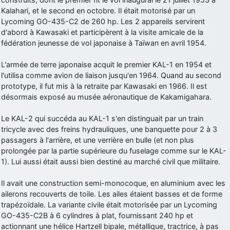
Kalahari, et le second en octobre. Il était motorisé par un
d9pouces
: Joyeux Noël à tous !
Lycoming GO-435-C2 de 260 hp. Les 2 appareils servirent
d9pouces
: mais tu peux tenter l'un des rares lycées militaires
d'abord à Kawasaki et participèrent à la visite amicale de la
comme le Prytanée dans la Sarthe, ça ne peut pas faire de mal !
fédération jeunesse de vol japonaise à Taïwan en avril 1954.
d9pouces
: C'est plutôt après le lycée, voire après une prépa
L'armée de terre japonaise acquit le premier KAL-1 en 1954 et
scientifique, tu as donc encore un peu de temps devant toi
l'utilisa comme avion de liaison jusqu'en 1964. Quand au second
yaellerigolow
: bonjour a tous je suis un élève de première
prototype, il fut mis à la retraite par Kawasaki en 1966. Il est
passionnée par l'aviation militaire , pourrais je savoir que faire après
désormais exposé au musée aéronautique de Kakamigahara.
le lycée pour s'orienter et pouvoir devenir officier de l'armée de l'air?
d9pouces
: lesquels, par exemple ?
Le KAL-2 qui succéda au KAL-1 s'en distinguait par un train
tricycle avec des freins hydrauliques, une banquette pour 2 à 3
mahmoud
: bonsoir, très instructif ce site .mais nous aimerions avoir
passagers à l'arrière, et une verrière en bulle (et non plus
les photo des anciens appareils de l'armée de l'air de la haute -volta
prolongée par la partie supérieure du fuselage comme sur le KAL-
d9pouces
: Ça me casse quand même bien les pieds, j’avoue
1). Lui aussi était aussi bien destiné au marché civil que militaire.
jericho
: Pour moi tout est à nouveau OK dirait-on… Merci à toi.
Il avait une construction semi-monocoque, en aluminium avec les
d9pouces
: En espérant n’avoir coupé les accessoires de personne
ailerons recouverts de toile. Les ailes étaient basses et de forme
au passage !
trapézoïdale. La variante civile était motorisée par un Lycoming
GO-435-C2B à 6 cylindres à plat, fournissant 240 hp et
d9pouces
: j'ai trouvé un palliatif un peu violent, mais ça devrait aller
actionnant une hélice Hartzell bipale, métallique, tractrice, à pas
un peu mieux