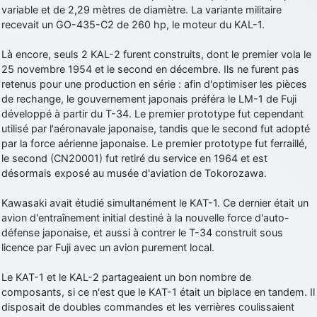
variable et de 2,29 mètres de diamètre. La variante militaire
d9pouces
: cette fois, c'est le Brésil et Singapour qui mettent le site
recevait un GO-435-C2 de 260 hp, le moteur du KAL-1.
par terre
jericho
: Ah ben je peux te confirmer que j'étais resté dans le filtre…
Là encore, seuls 2 KAL-2 furent construits, dont le premier vola le
25 novembre 1954 et le second en décembre. Ils ne furent pas
retenus pour une production en série : afin d'optimiser les pièces
d9pouces
: Désolé ! Mon filtrage a été un peu trop violent
de rechange, le gouvernement japonais préféra le LM-1 de Fuji
manifestement
développé à partir du T-34. Le premier prototype fut cependant
tout voir
utilisé par l'aéronavale japonaise, tandis que le second fut adopté
par la force aérienne japonaise. Le premier prototype fut ferraillé,
le second (CN20001) fut retiré du service en 1964 et est
désormais exposé au musée d'aviation de Tokorozawa.
Kawasaki avait étudié simultanément le KAT-1. Ce dernier était un
avion d'entraînement initial destiné à la nouvelle force d'auto-
défense japonaise, et aussi à contrer le T-34 construit sous
licence par Fuji avec un avion purement local.
Le KAT-1 et le KAL-2 partageaient un bon nombre de
composants, si ce n'est que le KAT-1 était un biplace en tandem. Il
disposait de doubles commandes et les verrières coulissaient