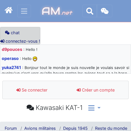
AM
.net
chat
connectez-vous !
d9pouces
: Hello !
operaso
: Hello
yuka2741
: Bonjour tout le monde je suis nouvelle je voulais savoir si
quelqu'un c'est vers qu'elle heure rentre les avions tout sa a la base
105 svp
d9pouces
: désolé pour les quelques blocages du site ces derniers
Se connecter
Créer un compte
jours : je teste des méthodes contre le spam et les bots trop nocifs
d9pouces
: Merci ! Un souvenir de la Ferté-Alais !
Kawasaki KAT-1
paxwax
: Super, la nouvelle bannière
d9pouces
: je suis un avion@,._,+ > lesquels ? je ne suis pas sûr de
comprendre
Forum
Avions militaires
Depuis 1945
Reste du monde