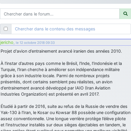
d9pouces
: ouakamois > si tu parles du sujet sur l'Armée de l'Air,
bien sûr que oui !
je suis un avion@,._,+
: Bonjour je viens d'arriver il y a quelques
moi et quelques avions n'ont pas les mêmes noms qu'aujourd'hui
Chercher dans le contenu des messages
ouakamois
: Bonjourà toutes et à tous.en espérantque ces
quelques images du Pays Basque vous auront plu ; Agur…
jericho
,
le 12 octobre 2018 09:33
d9pouces
: Je me rattraperai à la Ferté samedi
Projet d'avion d’entrainement avancé iranien des années 2010.
d9pouces
: Malheureusement non
un peu trop loin pour moi !
À l'instar d’autres pays comme le Brésil, l'Inde, l’Indonésie et la
fox_50
: Bonjour, certains parmis vous étaient-ils présent au
Turquie, l'Iran cherche à améliorer son indépendance militaire
meeting de Lann Bihoué de 2026 ?
grâce à son industrie locale. Parmi de nombreux projets
cachée dans les pins
: Coucou et excellente année 2026 à tous et
présentés, dont certains semblent peu réalistes, un avion
au site!
d’entrainement avancé développé par IAIO (Iran Aviation
Industries Organization) est présenté en avril 2017.
jericho
: Bonne année et tous mes meilleurs voeux à tous pour
2026 !
Étudié à partir de 2016, suite au refus de la Russie de vendre des
little boy
: je vous souhaite un bon réveillon pour cette nouvelle
Yak-130 à l’Iran, le Kosar ou Kowsar 88 possède une configuration
année!
assez conventionnelle. Une longue verrière protège l’élève pilote
jericho
et l’instructeur installés sur deux sièges éjectables en tandem, le
: Merci D9pouces, à mon tour de souhaiter un Joyeux Noël
et de bonnes fêtes de fin d'année.
siège arrière étant surélevé pour permettre une meilleure visibilité