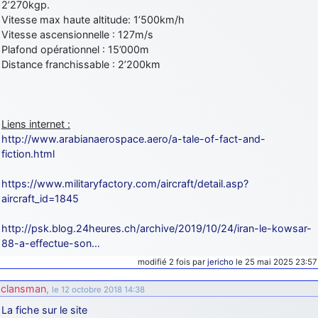
2’270kgp.
Vitesse max haute altitude: 1’500km/h
Vitesse ascensionnelle : 127m/s
Plafond opérationnel : 15’000m
Distance franchissable : 2’200km
Liens internet :
http://www.arabianaerospace.aero/a-tale-of-fact-and-
fiction.html
https://www.militaryfactory.com/aircraft/detail.asp?
aircraft_id=1845
http://psk.blog.24heures.ch/archive/2019/10/24/iran-le-kowsar-
88-a-effectue-son…
modifié 2 fois par
jericho
le 25 mai 2025 23:57
clansman
,
le 12 octobre 2018 14:38
La fiche sur le site