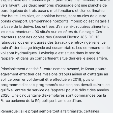
vers l’avant. Les deux membres d’équipage ont une planche de
d9pouces
: Joyeux Noël à tous !
bord équipée de trois écrans multifonctions et d’un collimateur
d9pouces
: mais tu peux tenter l'un des rares lycées militaires
tête haute. Les ailes, en position basse, sont munies de quatre
comme le Prytanée dans la Sarthe, ça ne peut pas faire de mal !
points d’emport. L’empennage horizontal monobloc est installé à
la base de la dérive. Les entrées d’air semi-circulaires alimentent
d9pouces
: C'est plutôt après le lycée, voire après une prépa
les deux réacteurs J90 situés sur les côtés du fuselage. Ces
scientifique, tu as donc encore un peu de temps devant toi
réacteurs sont des copies des General Electric J85-GE-13
yaellerigolow
: bonjour a tous je suis un élève de première
fabriqués localement après des travaux de retro-ingénierie. Le
passionnée par l'aviation militaire , pourrais je savoir que faire après
train d’atterrissage tricycle est escamotable. Les commandes de
le lycée pour s'orienter et pouvoir devenir officier de l'armée de l'air?
vol sont hydrauliques. L’avionique est située dans le nez de
d9pouces
: lesquels, par exemple ?
l’appareil et dans un compartiment situé derrière le siège arrière.
mahmoud
: bonsoir, très instructif ce site .mais nous aimerions avoir
Principalement destiné à l’entrainement avancé, le Kosar pourra
les photo des anciens appareils de l'armée de l'air de la haute -volta
également effectuer des missions d’appui aérien et d’attaque au
d9pouces
: Ça me casse quand même bien les pieds, j’avoue
sol. Le premier vol devrait être effectué en 2018, puis un
programme d'essais programmés sur cinq ans devrait suivre, ce
jericho
: Pour moi tout est à nouveau OK dirait-on… Merci à toi.
qui fixe l'entrée de service de l’appareil pour le début des années
d9pouces
: En espérant n’avoir coupé les accessoires de personne
2020. Une cinquantaine d’exemplaires sont commandés par la
au passage !
Force aérienne de la République islamique d'Iran.
d9pouces
: j'ai trouvé un palliatif un peu violent, mais ça devrait aller
Remarque : si le projet semble tout à fait réaliste, certaines
un peu mieux