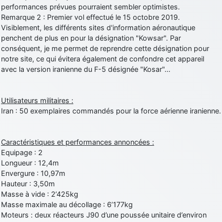
performances prévues pourraient sembler optimistes.
d9pouces
: cette fois, c'est le Brésil et Singapour qui mettent le site
Remarque 2 : Premier vol effectué le 15 octobre 2019.
par terre
Visiblement, les différents sites d'information aéronautique
jericho
: Ah ben je peux te confirmer que j'étais resté dans le filtre…
penchent de plus en pour la désignation "Kowsar". Par
conséquent, je me permet de reprendre cette désignation pour
notre site, ce qui évitera également de confondre cet appareil
d9pouces
: Désolé ! Mon filtrage a été un peu trop violent
avec la version iranienne du F-5 désignée "Kosar"…
manifestement
tout voir
Utilisateurs militaires :
Iran : 50 exemplaires commandés pour la force aérienne iranienne.
Caractéristiques et performances annoncées :
Equipage : 2
Longueur : 12,4m
Envergure : 10,97m
Hauteur : 3,50m
Masse à vide : 2’425kg
Masse maximale au décollage : 6’177kg
Moteurs : deux réacteurs J90 d’une poussée unitaire d’environ