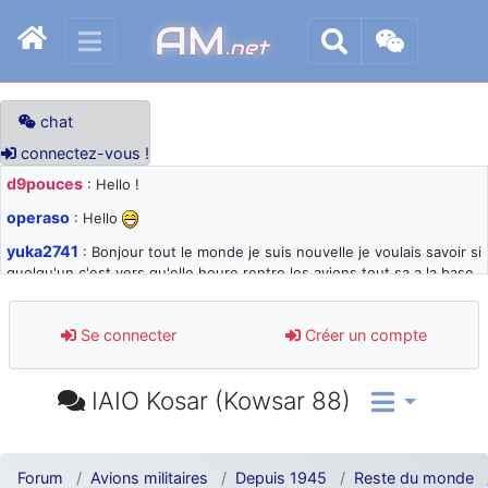
AM
.net
chat
connectez-vous !
d9pouces
: Hello !
operaso
: Hello
yuka2741
: Bonjour tout le monde je suis nouvelle je voulais savoir si
quelqu'un c'est vers qu'elle heure rentre les avions tout sa a la base
105 svp
d9pouces
: désolé pour les quelques blocages du site ces derniers
Se connecter
Créer un compte
jours : je teste des méthodes contre le spam et les bots trop nocifs
d9pouces
: Merci ! Un souvenir de la Ferté-Alais !
IAIO Kosar (Kowsar 88)
paxwax
: Super, la nouvelle bannière
d9pouces
: je suis un avion@,._,+ > lesquels ? je ne suis pas sûr de
comprendre
Forum
Avions militaires
Depuis 1945
Reste du monde