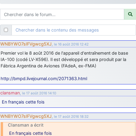
d9pouces
: ouakamois > si tu parles du sujet sur l'Armée de l'Air,
bien sûr que oui !
je suis un avion@,._,+
: Bonjour je viens d'arriver il y a quelques
moi et quelques avions n'ont pas les mêmes noms qu'aujourd'hui
Chercher dans le contenu des messages
ouakamois
: Bonjourà toutes et à tous.en espérantque ces
quelques images du Pays Basque vous auront plu ; Agur…
WNBYWO7sIFVgwcg5XJ
,
le 16 août 2016 12:42
d9pouces
: Je me rattraperai à la Ferté samedi
Premier vol le 8 août 2016 de l'appareil d'entraînement de base
d9pouces
IA-100 (codé LV-X596). Il est développé et sera produit par la
: Malheureusement non
un peu trop loin pour moi !
Fábrica Argentina de Aviones (FAdeA, ex-FMA)
fox_50
: Bonjour, certains parmis vous étaient-ils présent au
meeting de Lann Bihoué de 2026 ?
http://bmpd.livejournal.com/2071363.html
cachée dans les pins
: Coucou et excellente année 2026 à tous et
au site!
clansman
,
le 17 août 2016 14:10
jericho
: Bonne année et tous mes meilleurs voeux à tous pour
En français cette fois
2026 !
little boy
: je vous souhaite un bon réveillon pour cette nouvelle
WNBYWO7sIFVgwcg5XJ
,
le 17 août 2016 18:32
année!
Clansman a écrit
jericho
: Merci D9pouces, à mon tour de souhaiter un Joyeux Noël
En français cette fois
et de bonnes fêtes de fin d'année.