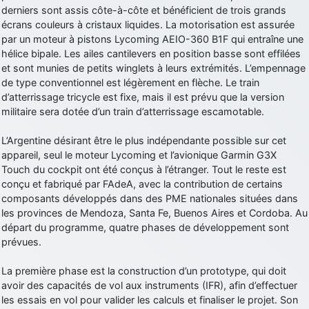
derniers sont assis côte-à-côte et bénéficient de trois grands
d9pouces
: cette fois, c'est le Brésil et Singapour qui mettent le site
écrans couleurs à cristaux liquides. La motorisation est assurée
par terre
par un moteur à pistons Lycoming AEIO-360 B1F qui entraîne une
jericho
: Ah ben je peux te confirmer que j'étais resté dans le filtre…
hélice bipale. Les ailes cantilevers en position basse sont effilées
et sont munies de petits winglets à leurs extrémités. L’empennage
de type conventionnel est légèrement en flèche. Le train
d9pouces
: Désolé ! Mon filtrage a été un peu trop violent
d’atterrissage tricycle est fixe, mais il est prévu que la version
manifestement
militaire sera dotée d’un train d’atterrissage escamotable.
tout voir
L’Argentine désirant être le plus indépendante possible sur cet
appareil, seul le moteur Lycoming et l’avionique Garmin G3X
Touch du cockpit ont été conçus à l’étranger. Tout le reste est
conçu et fabriqué par FAdeA, avec la contribution de certains
composants développés dans des PME nationales situées dans
les provinces de Mendoza, Santa Fe, Buenos Aires et Cordoba. Au
départ du programme, quatre phases de développement sont
prévues.
La première phase est la construction d’un prototype, qui doit
avoir des capacités de vol aux instruments (IFR), afin d’effectuer
les essais en vol pour valider les calculs et finaliser le projet. Son