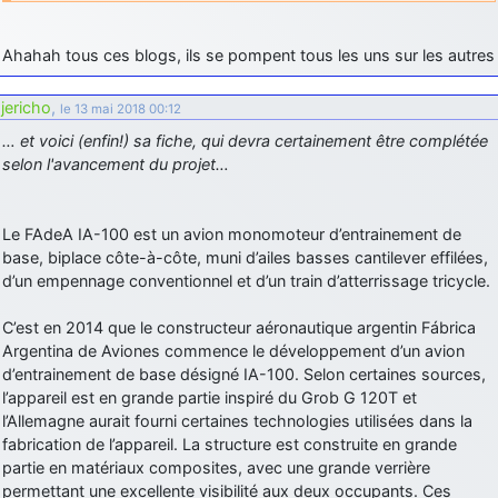
d9pouces
: Joyeux Noël à tous !
Ahahah tous ces blogs, ils se pompent tous les uns sur les autres
d9pouces
: mais tu peux tenter l'un des rares lycées militaires
comme le Prytanée dans la Sarthe, ça ne peut pas faire de mal !
jericho
,
le 13 mai 2018 00:12
d9pouces
: C'est plutôt après le lycée, voire après une prépa
… et voici (enfin!) sa fiche, qui devra certainement être complétée
scientifique, tu as donc encore un peu de temps devant toi
selon l'avancement du projet…
yaellerigolow
: bonjour a tous je suis un élève de première
passionnée par l'aviation militaire , pourrais je savoir que faire après
le lycée pour s'orienter et pouvoir devenir officier de l'armée de l'air?
Le FAdeA IA-100 est un avion monomoteur d’entrainement de
d9pouces
: lesquels, par exemple ?
base, biplace côte-à-côte, muni d’ailes basses cantilever effilées,
d’un empennage conventionnel et d’un train d’atterrissage tricycle.
mahmoud
: bonsoir, très instructif ce site .mais nous aimerions avoir
les photo des anciens appareils de l'armée de l'air de la haute -volta
C’est en 2014 que le constructeur aéronautique argentin Fábrica
d9pouces
: Ça me casse quand même bien les pieds, j’avoue
Argentina de Aviones commence le développement d’un avion
d’entrainement de base désigné IA-100. Selon certaines sources,
jericho
: Pour moi tout est à nouveau OK dirait-on… Merci à toi.
l’appareil est en grande partie inspiré du Grob G 120T et
d9pouces
: En espérant n’avoir coupé les accessoires de personne
l’Allemagne aurait fourni certaines technologies utilisées dans la
au passage !
fabrication de l’appareil. La structure est construite en grande
partie en matériaux composites, avec une grande verrière
d9pouces
: j'ai trouvé un palliatif un peu violent, mais ça devrait aller
un peu mieux
permettant une excellente visibilité aux deux occupants. Ces