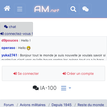
AM
.net
chat
connectez-vous !
d9pouces
: Hello !
operaso
: Hello
yuka2741
: Bonjour tout le monde je suis nouvelle je voulais savoir si
quelqu'un c'est vers qu'elle heure rentre les avions tout sa a la base
105 svp
d9pouces
: désolé pour les quelques blocages du site ces derniers
Se connecter
Créer un compte
jours : je teste des méthodes contre le spam et les bots trop nocifs
d9pouces
: Merci ! Un souvenir de la Ferté-Alais !
IA-100
paxwax
: Super, la nouvelle bannière
d9pouces
: je suis un avion@,._,+ > lesquels ? je ne suis pas sûr de
comprendre
Forum
Avions militaires
Depuis 1945
Reste du monde